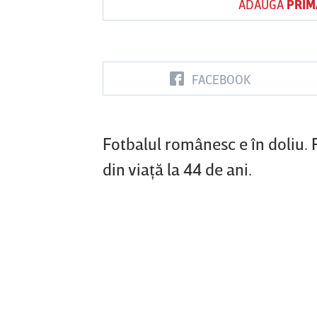
ADAUGĂ
PRIM
Vs
FACEBOOK
inul
Sepsi OSK Sf
FCSB
UTA Arad
doara
Gheorghe
Fotbalul românesc e în doliu. 
din viaţă la 44 de ani.