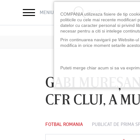
CAUTĂ
MENIU
COMPANIA utilizeaza fisiere de tip cooki
politicile cu cele mai recente modificar
datelor cu caracter personal si privind l
necesar pentru a citi si intelege continutu
Prin continuarea navigarii pe Website-ul n
modifica in orice moment setarile acestor
Puteti merge chiar acum si sa va exprimat
GABI MUREŞAN
CFR CLUJ, A MU
FOTBAL ROMANIA
PUBLICAT DE
PRIMA S
LUNI 10 AUG, 21:30
VINERI 07 AUG, 