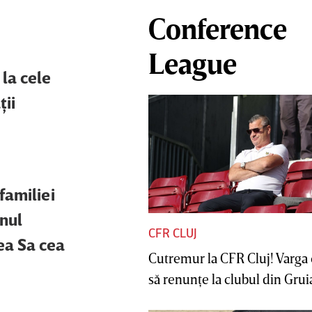
Conference
League
la cele
ţii
familiei
unul
CFR CLUJ
ea Sa cea
Cutremur la CFR Cluj! Varga 
să renunţe la clubul din Gruia 