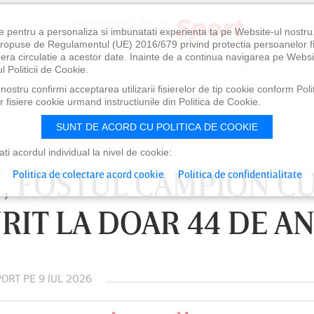
e pentru a personaliza si imbunatati experienta ta pe Website-ul nostr
i propuse de Regulamentul (UE) 2016/679 privind protectia persoanelor f
ibera circulatie a acestor date. Inainte de a continua navigarea pe Websi
l Politicii de Cookie.
ostru confirmi acceptarea utilizarii fisierelor de tip cookie conform Polit
 fisiere cookie urmand instructiunile din Politica de Cookie.
SUNT DE ACORD CU POLITICA DE COOKIE
i acordul individual la nivel de cookie:
, FOSTUL CAMPION C
Politica de colectare acord cookie
Politica de confidentialitate
RIT LA DOAR 44 DE AN
PORT
PE 9 IUL 2026
21:00
SÂMBĂTĂ 08 AUG, 18:30