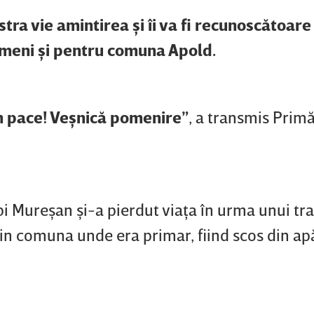
tra vie amintirea şi îi va fi recunoscătoar
ameni şi pentru comuna Apold.
 pace! Veşnică pomenire”
, a transmis Primă
i Mureşan şi-a pierdut viaţa în urma unui tra
din comuna unde era primar, fiind scos din apă