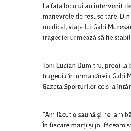
La faţa locului au intervenit 
manevrele de resuscitare. Din 
medical, viaţa lui Gabi Mureşa
tragediei urmează să fie stabi
Toni Lucian Dumitru, preot la 
tragedia în urma căreia Gabi M
Gazeta Sporturilor ce s-a întâ
”Am făcut o saună şi ne-am băga
În fiecare marţi şi joi făceam 