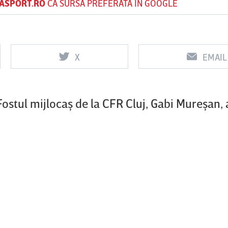
ASPORT.RO
CA SURSĂ PREFERATĂ ÎN GOOGLE
Vs
Vs
X
EMAIL
Rapid
Farul
Csikszereda
Constanţa
Fostul mijlocaş de la CFR Cluj, Gabi Mureşan, 