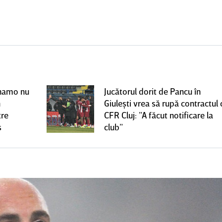
Dinamo nu
Jucătorul dorit de Pancu în
n
Giuleşti vrea să rupă contractul 
tre
CFR Cluj: ”A făcut notificare la
s
club”