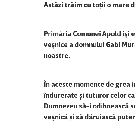
Astăzi trăim cu toţii o mare 
Primăria Comunei Apold îşi ex
veşnice a domnului Gabi Mureş
noastre.
În aceste momente de grea î
îndurerate şi tuturor celor c
Dumnezeu să-i odihnească sufl
veşnică şi să dăruiască puter