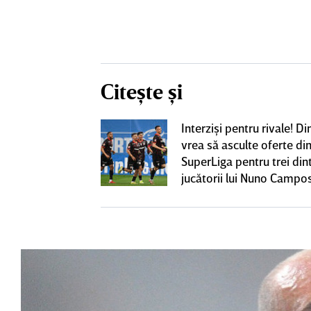
Citește și
iversitatea
Interzişi pentru rivale! 
pioana României
vrea să asculte oferte di
 iniţiativa în
SuperLiga pentru trei din
jucătorii lui Nuno Campo