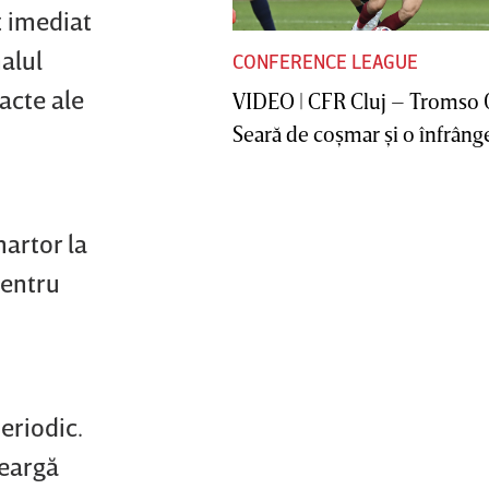
t imediat
alul
CONFERENCE LEAGUE
acte ale
VIDEO | CFR Cluj – Tromso 
Seară de coşmar şi o înfrânge
martor la
pentru
eriodic.
meargă