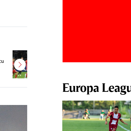
Alessandro Murgia o lasă pe ”U”
cu
Cluj pentru un alt club de tradiţie
din SuperLiga
Europa Leag