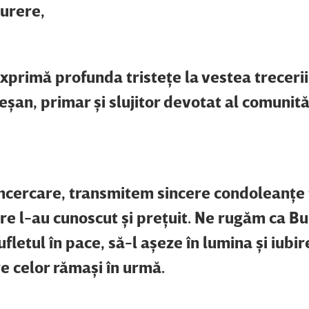
durere,
primă profunda tristeţe la vestea trecerii 
an, primar şi slujitor devotat al comunită
ncercare, transmitem sincere condoleanţe 
are l-au cunoscut şi preţuit. Ne rugăm ca B
etul în pace, să-l aşeze în lumina şi iubir
e celor rămaşi în urmă.