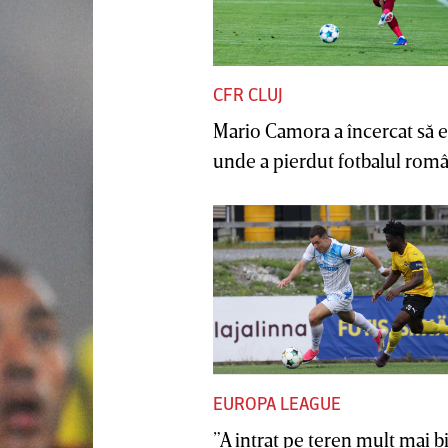
CFR CLUJ
Mario Camora a încercat să e
unde a pierdut fotbalul român
EUROPA LEAGUE
”A intrat pe teren mult mai b