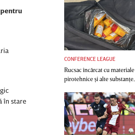
e pentru
ria
CONFERENCE LEAGUE
Rucsac încărcat cu materiale
pirotehnice şi alte substanţe, 
gic
 în stare