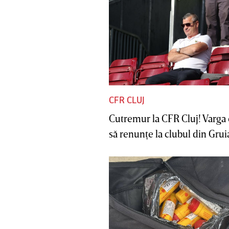
CFR CLUJ
Cutremur la CFR Cluj! Varga 
să renunţe la clubul din Gruia 