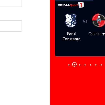
Vs
Vs
Farul
Csikszereda
Dinamo
FC Volunt
Constanţa