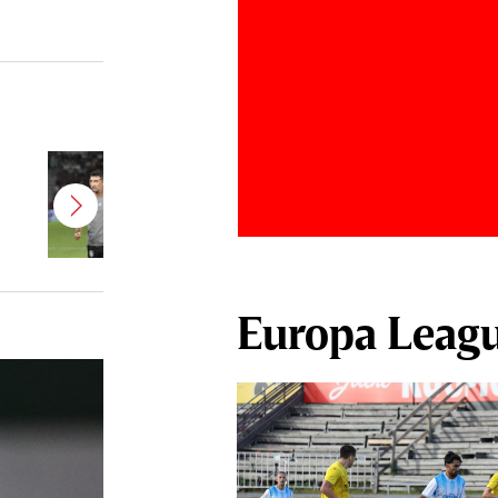
Antonio Folha a fost demis de la
CFR Cluj! Alţi 3 jucători sunt OUT
Europa Leag