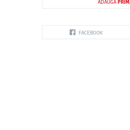
ADAUGĂ
PRIM
Vs
FACEBOOK
FC Botoşani
Corvinul
Sepsi OSK S
Hunedoara
Gheorghe