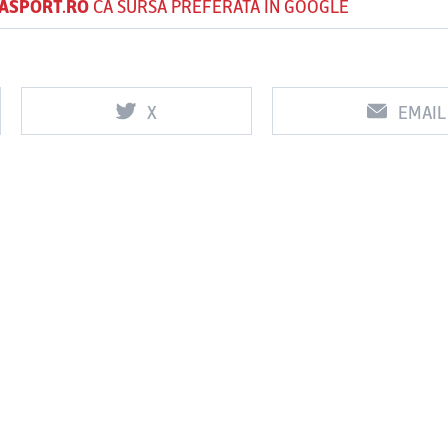
ASPORT.RO
CA SURSĂ PREFERATĂ ÎN GOOGLE
Vs
Vs
X
EMAIL
f
FCSB
UTA Arad
Rapid