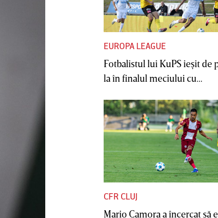
EUROPA LEAGUE
Fotbalistul lui KuPS ieşit de 
la în finalul meciului cu...
CFR CLUJ
Mario Camora a încercat să e