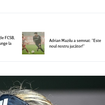
 de FCSB,
Adrian Mazilu a semnat: ”Este
unge la
noul nostru jucător!”