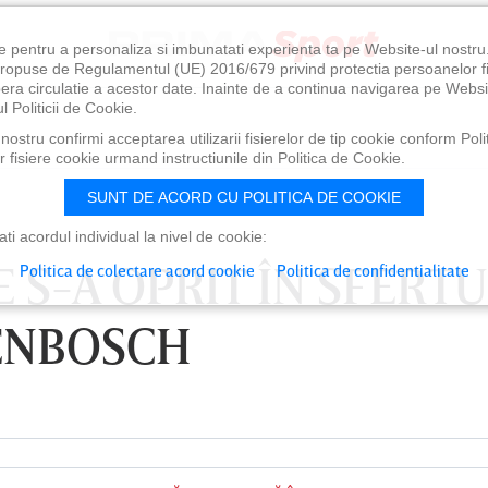
e pentru a personaliza si imbunatati experienta ta pe Website-ul nostr
i propuse de Regulamentul (UE) 2016/679 privind protectia persoanelor f
ibera circulatie a acestor date. Inainte de a continua navigarea pe Websi
l Politicii de Cookie.
ostru confirmi acceptarea utilizarii fisierelor de tip cookie conform Polit
 fisiere cookie urmand instructiunile din Politica de Cookie.
SUNT DE ACORD CU POLITICA DE COOKIE
i acordul individual la nivel de cookie:
 S-A OPRIT ÎN SFERTU
Politica de colectare acord cookie
Politica de confidentialitate
ENBOSCH
0
VINERI 07 AUG, 21:00
SÂ