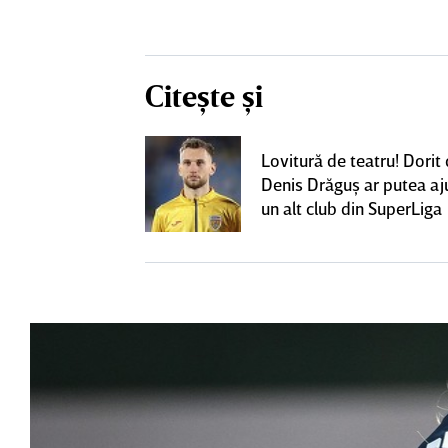
Citește și
eacţie după ce
Lovitură de teatru! Dorit
ă revină la CFR
Denis Drăguş ar putea aj
un alt club din SuperLiga