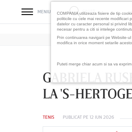
CAUTĂ
MENIU
COMPANIA utilizeaza fisiere de tip cooki
politicile cu cele mai recente modificar
datelor cu caracter personal si privind l
necesar pentru a citi si intelege continutu
Prin continuarea navigarii pe Website-ul n
modifica in orice moment setarile acestor
Puteti merge chiar acum si sa va exprimat
GABRIELA RUSE
LA 'S-HERTOG
TENIS
PUBLICAT PE 12 IUN 2026
LUNI 10 AUG, 18:30
LUNI 10 AUG, 21:3