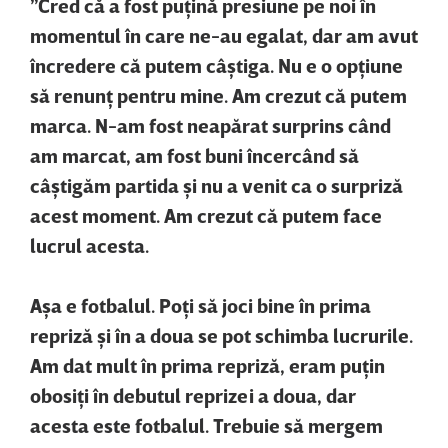
”Cred că a fost puţină presiune pe noi în
momentul în care ne-au egalat, dar am avut
încredere că putem câştiga. Nu e o opţiune
să renunţ pentru mine. Am crezut că putem
marca. N-am fost neapărat surprins când
am marcat, am fost buni încercând să
câştigăm partida şi nu a venit ca o surpriză
acest moment. Am crezut că putem face
lucrul acesta.
Aşa e fotbalul. Poţi să joci bine în prima
repriză şi în a doua se pot schimba lucrurile.
Am dat mult în prima repriză, eram puţin
obosiţi în debutul reprizei a doua, dar
acesta este fotbalul. Trebuie să mergem