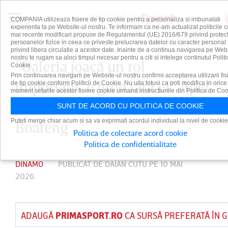
COMPANIA utilizeaza fisiere de tip cookie pentru a personaliza si imbunatati
experienta ta pe Website-ul nostru. Te informam ca ne-am actualizat politicile c
mai recente modificari propuse de Regulamentul (UE) 2016/679 privind protect
persoanelor fizice in ceea ce priveste prelucrarea datelor cu caracter personal 
privind libera circulatie a acestor date. Inainte de a continua navigarea pe Web
nostru te rugam sa aloci timpul necesar pentru a citi si intelege continutul Politi
”Galeria joacă un rol
Cookie.
Prin continuarea navigarii pe Website-ul nostru confirmi acceptarea utilizarii fis
important, e greu fără ei”. Apel
de tip cookie conform Politicii de Cookie. Nu uita totusi ca poti modifica in orice
moment setarile acestor fisiere cookie urmand instructiunile din Politica de Coo
public făcut de Kennedy
SUNT DE ACORD CU POLITICA DE COOKIE
Puteti merge chiar acum si sa va exprimati acordul individual la nivel de cookie
Boateng
Politica de colectare acord cookie
Politica de confidentialitate
DINAMO
PUBLICAT DE
DAIAN CUTU
PE 10 MAI
2026
ADAUGĂ
PRIMASPORT.RO
CA SURSĂ PREFERATĂ ÎN 