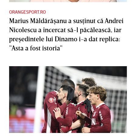
ORANGESPORT.RO
Marius Măldărăşanu a susţinut că Andrei
Nicolescu a încercat să-l păcălească, iar
preşedintele lui Dinamo i-a dat replica:
”Asta a fost istoria”