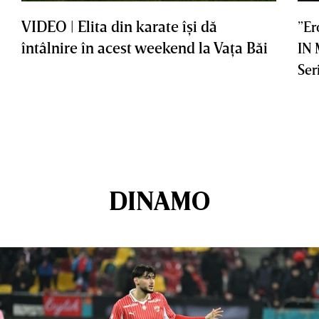
VIDEO | Elita din karate îşi dă
”Er
întâlnire în acest weekend la Vaţa Băi
IN
Ser
DINAMO