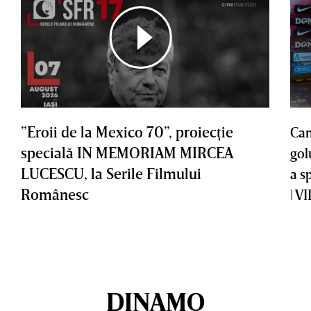
”Eroii de la Mexico 70”, proiecţie
Cam
specială IN MEMORIAM MIRCEA
gol
LUCESCU, la Serile Filmului
a s
Românesc
| V
DINAMO