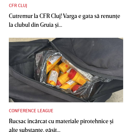
CFR CLUJ
Cutremur la CFR Cluj! Varga e gata să renunţe
la clubul din Gruia şi...
CONFERENCE LEAGUE
Rucsac încărcat cu materiale pirotehnice şi
alte substanţe, găsit...