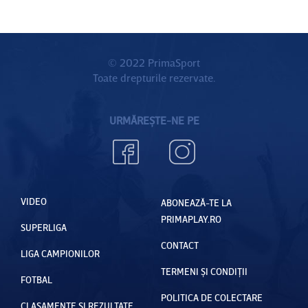
© 2022 PrimaSport
Toate drepturile rezervate.
URMĂREȘTE-NE PE
VIDEO
ABONEAZĂ-TE LA
PRIMAPLAY.RO
SUPERLIGA
CONTACT
LIGA CAMPIONILOR
TERMENI ȘI CONDIȚII
FOTBAL
POLITICA DE COLECTARE
CLASAMENTE ȘI REZULTATE