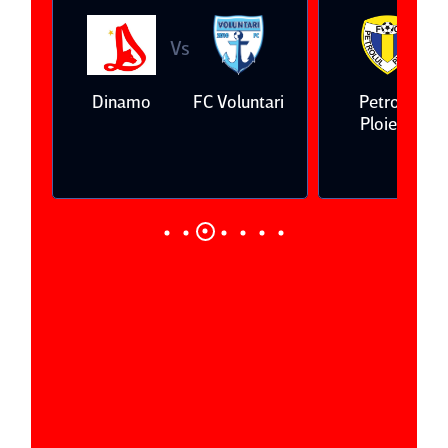
Vs
V
eda
Dinamo
FC Voluntari
Petrolul
Ploieşti