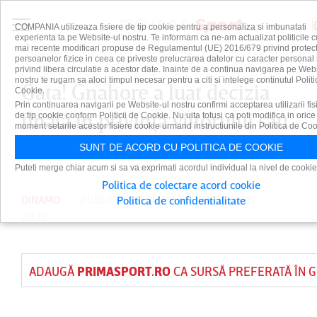
COMPANIA utilizeaza fisiere de tip cookie pentru a personaliza si imbunatati
experienta ta pe Website-ul nostru. Te informam ca ne-am actualizat politicile c
mai recente modificari propuse de Regulamentul (UE) 2016/679 privind protect
persoanelor fizice in ceea ce priveste prelucrarea datelor cu caracter personal 
privind libera circulatie a acestor date. Inainte de a continua navigarea pe Web
nostru te rugam sa aloci timpul necesar pentru a citi si intelege continutul Politi
Gata! Gnahore a luat decizia
Cookie.
Prin continuarea navigarii pe Website-ul nostru confirmi acceptarea utilizarii fis
finală în privinţa viitorului său
de tip cookie conform Politicii de Cookie. Nu uita totusi ca poti modifica in orice
moment setarile acestor fisiere cookie urmand instructiunile din Politica de Coo
la Dinamo
SUNT DE ACORD CU POLITICA DE COOKIE
Puteti merge chiar acum si sa va exprimati acordul individual la nivel de cookie
Politica de colectare acord cookie
DINAMO
PUBLICAT DE
PRIMA SPORT
PE 8 IUN
Politica de confidentialitate
2026
ADAUGĂ
PRIMASPORT.RO
CA SURSĂ PREFERATĂ ÎN 