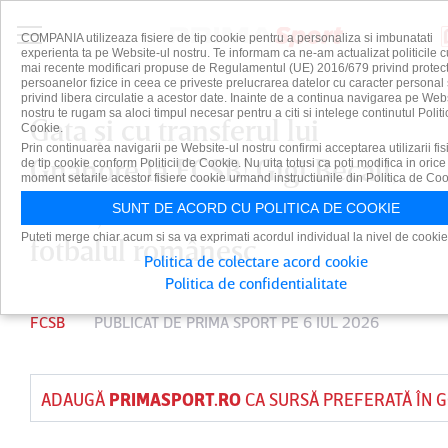
COMPANIA utilizeaza fisiere de tip cookie pentru a personaliza si imbunatati
experienta ta pe Website-ul nostru. Te informam ca ne-am actualizat politicile c
mai recente modificari propuse de Regulamentul (UE) 2016/679 privind protect
persoanelor fizice in ceea ce priveste prelucrarea datelor cu caracter personal 
privind libera circulatie a acestor date. Inainte de a continua navigarea pe Web
nostru te rugam sa aloci timpul necesar pentru a citi si intelege continutul Politi
Gata şi cu transferul lui
Cookie.
Prin continuarea navigarii pe Website-ul nostru confirmi acceptarea utilizarii fis
Gnahore la FCSB! Gigi Becali,
de tip cookie conform Politicii de Cookie. Nu uita totusi ca poti modifica in orice
moment setarile acestor fisiere cookie urmand instructiunile din Politica de Coo
anunţul momentului în
SUNT DE ACORD CU POLITICA DE COOKIE
Puteti merge chiar acum si sa va exprimati acordul individual la nivel de cookie
fotbalul românesc
Politica de colectare acord cookie
Politica de confidentialitate
FCSB
PUBLICAT DE
PRIMA SPORT
PE 6 IUL 2026
ADAUGĂ
PRIMASPORT.RO
CA SURSĂ PREFERATĂ ÎN 