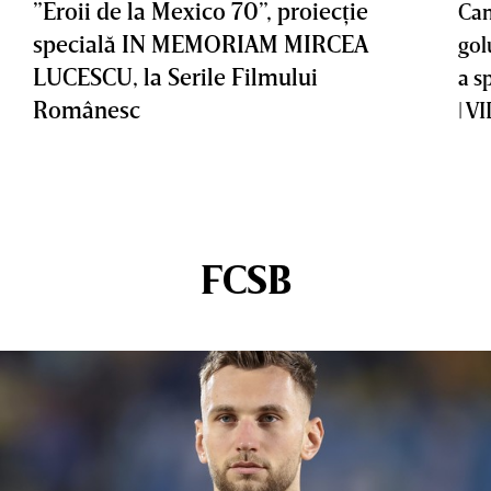
”Eroii de la Mexico 70”, proiecţie
Cam
specială IN MEMORIAM MIRCEA
gol
LUCESCU, la Serile Filmului
a s
Românesc
| V
FCSB