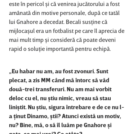
este în pericol şi că venirea jucătorului a fost
amânată din motive personale, după ce tatăl
lui Gnahore a decedat. Becali susţine că
mijlocaşul era un fotbalist pe care îl aprecia de
mai mult timp şi consideră că poate deveni
rapid o soluţie importantă pentru echipă.
„Eu habar nu am, au fost zvonuri. Sunt
plecat, a zis MM când mă întorc să văd
două-trei transferuri. Nu am mai vorbit
deloc cu el, nu ştiu nimic, vreau să stau
liniştit. Nu ştiu, sigura întrebare e de ce nu l-
a ţinut Dinamo, ştii? Atunci există un motiv,
nu? Bine, mă, o să îl luăm pe Gnahore şi
gata, ce mai vrei? Ce atâta?