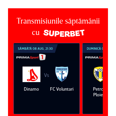
Transmisiunile săptămânii
cu
SÂMBĂTĂ 08 AUG, 21:30
DUMINICĂ 09 AUG, 1
Vs
V
eda
Dinamo
FC Voluntari
Petrolul
Ploieşti