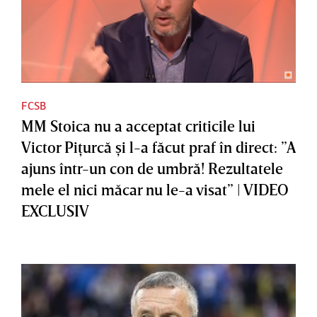
FCSB
MM Stoica nu a acceptat criticile lui
Victor Piţurcă şi l-a făcut praf în direct: ”A
ajuns într-un con de umbră! Rezultatele
mele el nici măcar nu le-a visat” | VIDEO
EXCLUSIV