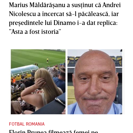
Marius Măldărăşanu a susţinut că Andrei
Nicolescu a încercat să-l păcălească, iar
preşedintele lui Dinamo i-a dat replica:
”Asta a fost istoria”
FOTBAL ROMANIA
Florin Prunea filmează femei pe