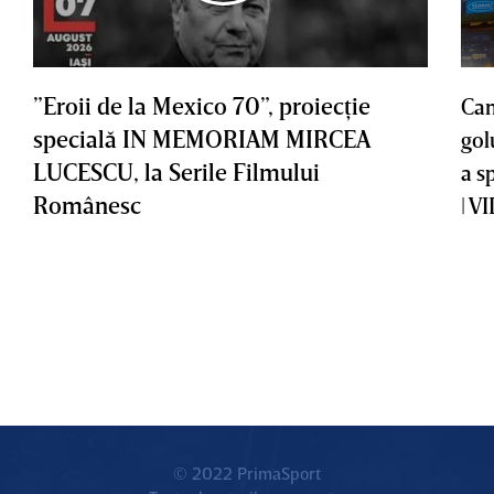
”Eroii de la Mexico 70”, proiecţie
Cam
specială IN MEMORIAM MIRCEA
gol
LUCESCU, la Serile Filmului
a s
Românesc
| V
© 2022 PrimaSport