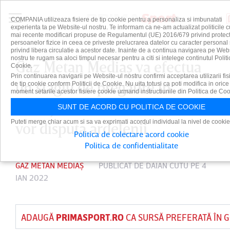
COMPANIA utilizeaza fisiere de tip cookie pentru a personaliza si imbunatati
experienta ta pe Website-ul nostru. Te informam ca ne-am actualizat politicile c
mai recente modificari propuse de Regulamentul (UE) 2016/679 privind protect
persoanelor fizice in ceea ce priveste prelucrarea datelor cu caracter personal 
privind libera circulatie a acestor date. Inainte de a continua navigarea pe Web
nostru te rugam sa aloci timpul necesar pentru a citi si intelege continutul Politi
Gaz Metan Mediaş va efectua
Cookie.
Prin continuarea navigarii pe Website-ul nostru confirmi acceptarea utilizarii fis
un stagiu de pregătire în
de tip cookie conform Politicii de Cookie. Nu uita totusi ca poti modifica in orice
moment setarile acestor fisiere cookie urmand instructiunile din Politica de Coo
Antalya. Câte meciuri amicale
SUNT DE ACORD CU POLITICA DE COOKIE
Puteti merge chiar acum si sa va exprimati acordul individual la nivel de cookie
vor disputa ardelenii
Politica de colectare acord cookie
Politica de confidentialitate
GAZ METAN MEDIAȘ
PUBLICAT DE
DAIAN CUTU
PE 4
IAN 2022
ADAUGĂ
PRIMASPORT.RO
CA SURSĂ PREFERATĂ ÎN 