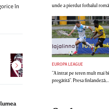
unde a pierdut fotbalul român
gorice în
”Am bătut palma!” CFR Cluj are
EUROPA LEAGUE
antrenor nou! Revenire de
senzaţie în Superliga
”A intrat pe teren mult mai b
pregătită”. Presa finlandeză,..
ă lumea