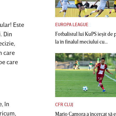
ular! Este
EUROPA LEAGUE
. Din
Fotbalistul lui KuPS ieşit de 
la în finalul meciului cu...
cizie,
n care
pe care
, în
CFR CLUJ
Oricum,
Mario Camora a încercat să e