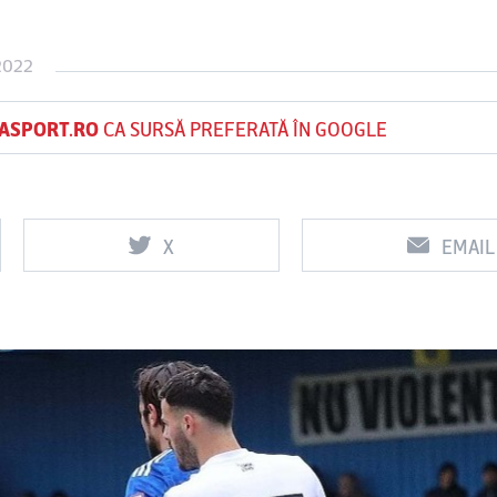
2022
Vs
Vs
ASPORT.RO
CA SURSĂ PREFERATĂ ÎN GOOGLE
f
FCSB
UTA Arad
Rapid
0
0
X
EMAIL