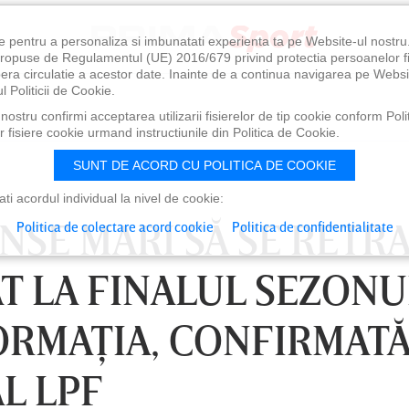
e pentru a personaliza si imbunatati experienta ta pe Website-ul nostr
i propuse de Regulamentul (UE) 2016/679 privind protectia persoanelor f
ibera circulatie a acestor date. Inainte de a continua navigarea pe Websi
l Politicii de Cookie.
ostru confirmi acceptarea utilizarii fisierelor de tip cookie conform Polit
 fisiere cookie urmand instructiunile din Politica de Cookie.
SUNT DE ACORD CU POLITICA DE COOKIE
i acordul individual la nivel de cookie:
NSE MARI SĂ SE RETR
Politica de colectare acord cookie
Politica de confidentialitate
T LA FINALUL SEZONU
ORMAŢIA, CONFIRMATĂ
L LPF
0
VINERI 07 AUG, 21:00
SÂ