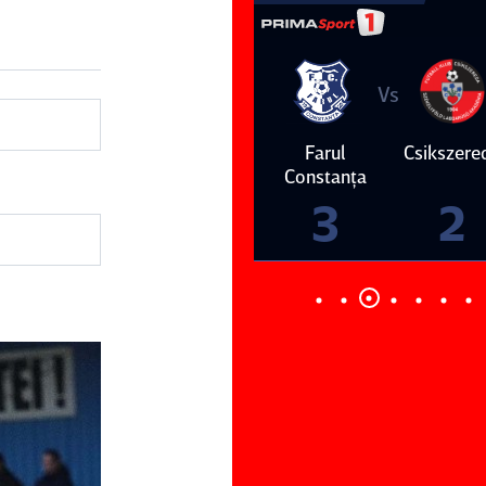
Vs
Vs
Farul
Csikszereda
Dinamo
FC Volunt
Constanţa
4
0
3
2