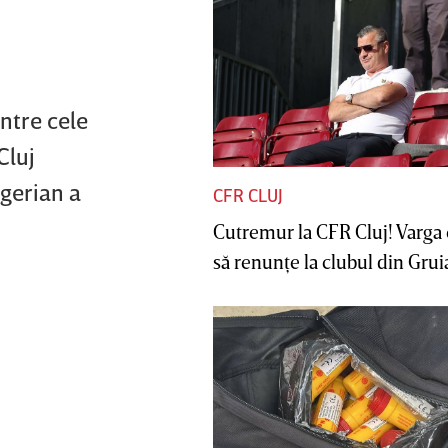
intre cele
Cluj
igerian a
CFR CLUJ
Cutremur la CFR Cluj! Varga 
să renunţe la clubul din Gruia 