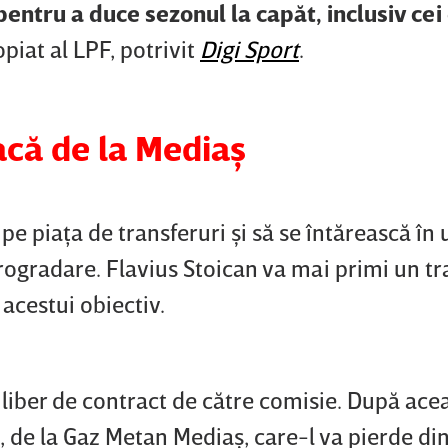
pentru a duce sezonul la capăt, inclusiv cei
opiat al LPF, potrivit
Digi Sport
.
acă de la Mediaş
e piaţa de transferuri şi să se întărească în 
trogradare. Flavius Stoican va mai primi un tr
acestui obiectiv.
t liber de contract de către comisie. După ace
, de la Gaz Metan Mediaş, care-l va pierde di