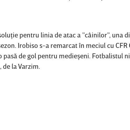
soluţie pentru linia de atac a ”câinilor”, una d
 sezon. Irobiso s-a remarcat în meciul cu CFR 
 pasă de gol pentru medieşeni. Fotbalistul n
, de la Varzim.