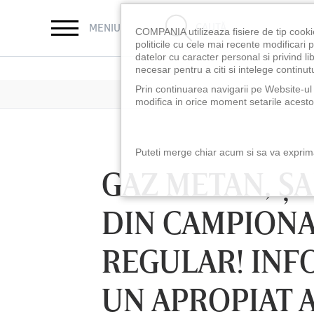
CAUTĂ
MENIU
COMPANIA utilizeaza fisiere de tip cooki
politicile cu cele mai recente modificar
datelor cu caracter personal si privind l
necesar pentru a citi si intelege continutu
Prin continuarea navigarii pe Website-ul n
modifica in orice moment setarile acestor
Puteti merge chiar acum si sa va exprimat
GAZ METAN, ŞA
DIN CAMPIONA
REGULAR! INF
UN APROPIAT A
LUNI 10 AUG, 18:30
LUNI 10 AUG, 21:3