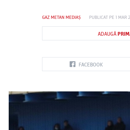
GAZ METAN MEDIAȘ
PUBLICAT PE 1 MAR 
Vs
ADAUGĂ
PRIM
FC Botoşani
Corvinul
Sepsi OSK S
Hunedoara
Gheorghe
FACEBOOK