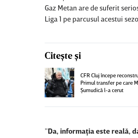
Gaz Metan are de suferit serios
Liga 1 pe parcusul acestui sez
Citește și
 Pancu la Rapid
CFR Cluj începe reconstru
l şi a semnat cu
Primul transfer pe care M
ai venit"
Şumudică l-a cerut
”
Da, informaţia este reală, 