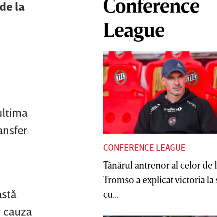
Conference
 de la
League
ultima
ansfer
CONFERENCE LEAGUE
Tânărul antrenor al celor de 
Tromso a explicat victoria la
astă
cu...
n cauza