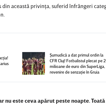
 din această privinţa, suferid înfrângeri cate
on.
Şumudică a dat primul ordin la
cţia!
CFR Cluj! Fotbalistul plecat pe 2
arius
milioane de euro din SuperLiga,
revenire de senzaţie în Gruia
dar nu este ceva apărut peste noapte. Toat