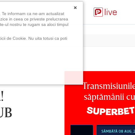
×
u. Te informam ca ne-am actualizat
izice in ceea ce priveste prelucrarea
te-ul nostru te rugam sa aloci timpul
icii de Cookie. Nu uita totusi ca poti
Transmisiunil
!
săptămânii c
UB
MBĂTĂ 08 AUG, 18:30
SÂMBĂTĂ 08 AUG, 21:30