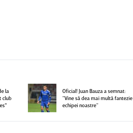
de la
Oficial! Juan Bauza a semnat:
t club
”Vine să dea mai multă fantezie
ces"
echipei noastre”