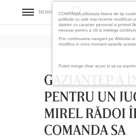
CAUTĂ
MENIU
COMPANIA utilizeaza fisiere de tip cooki
politicile cu cele mai recente modificar
datelor cu caracter personal si privind l
necesar pentru a citi si intelege continutu
Prin continuarea navigarii pe Website-ul n
modifica in orice moment setarile acestor
Puteti merge chiar acum si sa va exprimat
GAZIANTEP A 
PENTRU UN JU
MIREL RĂDOI Î
COMANDA SA
LUNI 10 AUG, 18:30
LUNI 10 AUG, 21:3