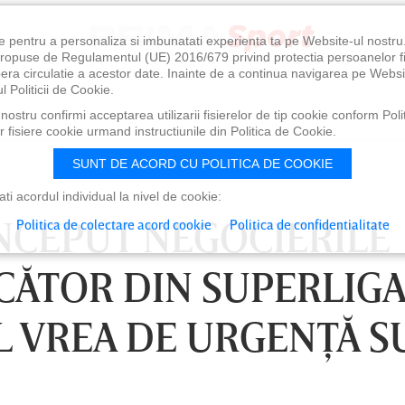
e pentru a personaliza si imbunatati experienta ta pe Website-ul nostr
i propuse de Regulamentul (UE) 2016/679 privind protectia persoanelor f
ibera circulatie a acestor date. Inainte de a continua navigarea pe Websi
l Politicii de Cookie.
ostru confirmi acceptarea utilizarii fisierelor de tip cookie conform Polit
 fisiere cookie urmand instructiunile din Politica de Cookie.
SUNT DE ACORD CU POLITICA DE COOKIE
i acordul individual la nivel de cookie:
ÎNCEPUT NEGOCIERILE
Politica de colectare acord cookie
Politica de confidentialitate
CĂTOR DIN SUPERLIGA
L VREA DE URGENŢĂ S
0
VINERI 07 AUG, 21:00
SÂ