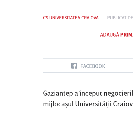
CS UNIVERSITATEA CRAIOVA
PUBLICAT D
Vs
ADAUGĂ
PRIM
FC Botoşani
Corvinul
Sepsi OSK S
Hunedoara
Gheorghe
FACEBOOK
Gaziantep a început negocieril
mijlocaşul Universităţii Craiov