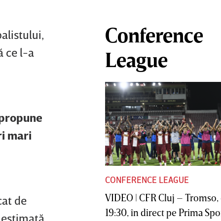
Conference
alistului,
 ce l-a
League
i propune
ri mari
CONFERENCE LEAGUE
VIDEO | CFR Cluj – Tromso, 
cat de
19:30, în direct pe Prima Sport
e estimată