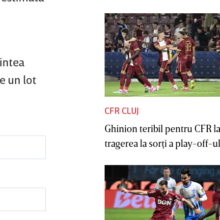
intea
 un lot
CFR CLUJ
Ghinion teribil pentru CFR l
tragerea la sorţi a play-off-ul