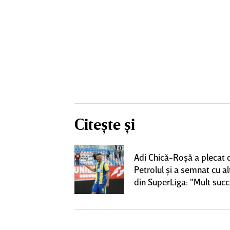
Citește și
rile pentru
Adi Chică-Roşă a plecat 
lgheter din
Petrolul şi a semnat cu al
00 de euro
din SuperLiga: "Mult suc