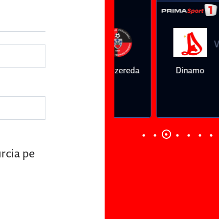
Vs
Vs
Farul
Csikszereda
Dinamo
FC Volunt
Constanţa
urcia pe