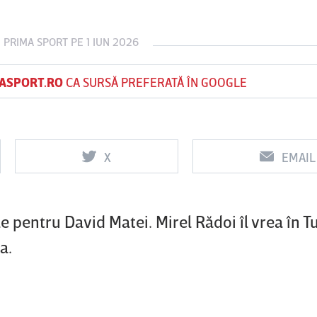
E
PRIMA SPORT
PE 1 IUN 2026
Vs
Vs
ASPORT.RO
CA SURSĂ PREFERATĂ ÎN GOOGLE
f
FCSB
UTA Arad
Rapid
X
EMAIL
e pentru David Matei. Mirel Rădoi îl vrea în T
a.