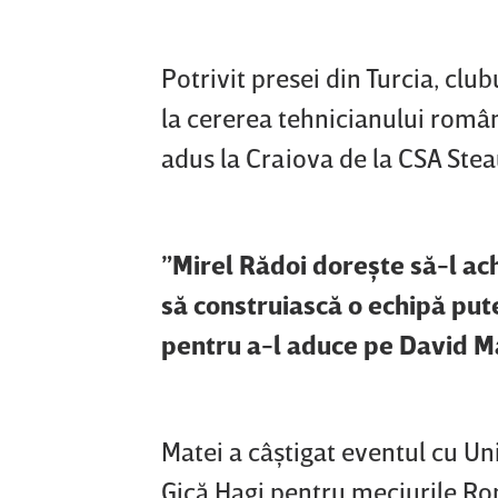
Potrivit presei din Turcia, club
la cererea tehnicianului român
adus la Craiova de la CSA Stea
”Mirel Rădoi doreşte să-l ac
să construiască o echipă put
pentru a-l aduce pe David M
Matei a câştigat eventul cu Uni
Gică Hagi pentru meciurile Rom