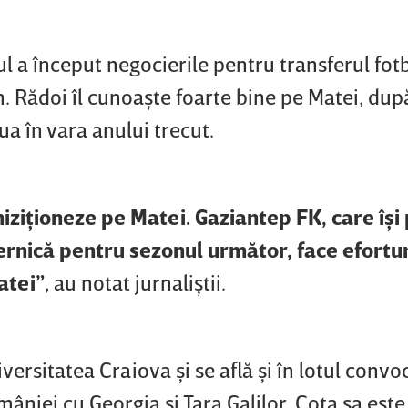
ul a început negocierile pentru transferul fotb
. Rădoi îl cunoaşte foarte bine pe Matei, după
ua în vara anului trecut.
hiziţioneze pe Matei. Gaziantep FK, care îş
ernică pentru sezonul următor, face efortu
atei”
, au notat jurnaliştii.
versitatea Craiova şi se află şi în lotul convo
âniei cu Georgia şi Ţara Galilor. Cota sa est