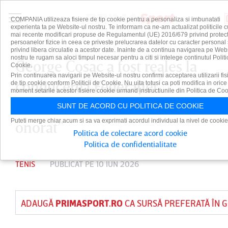
COMPANIA utilizeaza fisiere de tip cookie pentru a personaliza si imbunatati
experienta ta pe Website-ul nostru. Te informam ca ne-am actualizat politicile c
mai recente modificari propuse de Regulamentul (UE) 2016/679 privind protect
persoanelor fizice in ceea ce priveste prelucrarea datelor cu caracter personal 
privind libera circulatie a acestor date. Inainte de a continua navigarea pe Web
nostru te rugam sa aloci timpul necesar pentru a citi si intelege continutul Politi
George Cosac a fost reales la
Cookie.
Prin continuarea navigarii pe Website-ul nostru confirmi acceptarea utilizarii fis
conducerea Federaţiei
de tip cookie conform Politicii de Cookie. Nu uita totusi ca poti modifica in orice
moment setarile acestor fisiere cookie urmand instructiunile din Politica de Coo
Române de Tenis: ”Sunt
SUNT DE ACORD CU POLITICA DE COOKIE
Puteti merge chiar acum si sa va exprimati acordul individual la nivel de cookie
onorat”
Politica de colectare acord cookie
Politica de confidentialitate
TENIS
PUBLICAT PE 10 IUN 2026
ADAUGĂ
PRIMASPORT.RO
CA SURSĂ PREFERATĂ ÎN 