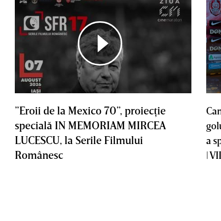
”Eroii de la Mexico 70”, proiecţie
Cam
specială IN MEMORIAM MIRCEA
gol
LUCESCU, la Serile Filmului
a s
Românesc
| V