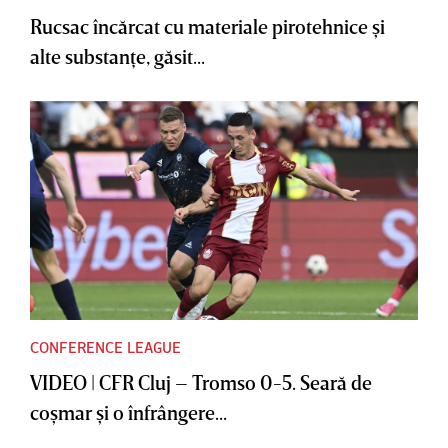
Rucsac încărcat cu materiale pirotehnice şi
alte substanţe, găsit...
CONFERENCE LEAGUE
VIDEO | CFR Cluj – Tromso 0-5. Seară de
coşmar şi o înfrângere...