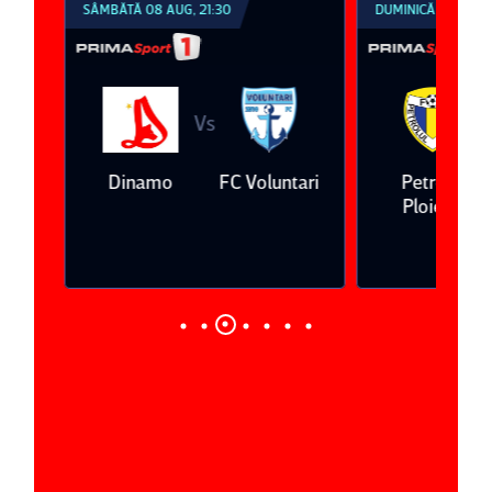
SÂMBĂTĂ 08 AUG, 21:30
DUMINICĂ 09 AUG, 1
Vs
V
eda
Dinamo
FC Voluntari
Petrolul
Ploieşti