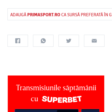
ADAUGĂ
PRIMASPORT.RO
CA SURSĂ PREFERATĂ ÎN 
Transmisiunile săptămânii
cu