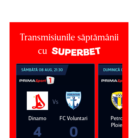
Transmisiunile săptămânii
cu
SÂMBĂTĂ 08 AUG, 21:30
DUMINICĂ 09 AUG, 1
Vs
V
eda
Dinamo
FC Voluntari
Petrolul
Ploieşti
4
0