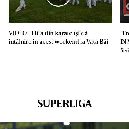
VIDEO | Elita din karate îşi dă
”Er
întâlnire în acest weekend la Vaţa Băi
IN
Ser
SUPERLIGA