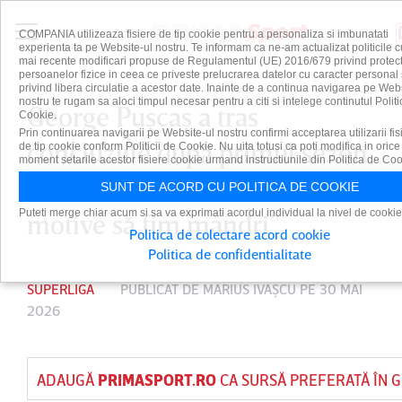
COMPANIA utilizeaza fisiere de tip cookie pentru a personaliza si imbunatati
experienta ta pe Website-ul nostru. Te informam ca ne-am actualizat politicile c
mai recente modificari propuse de Regulamentul (UE) 2016/679 privind protect
persoanelor fizice in ceea ce priveste prelucrarea datelor cu caracter personal 
privind libera circulatie a acestor date. Inainte de a continua navigarea pe Web
nostru te rugam sa aloci timpul necesar pentru a citi si intelege continutul Politi
George Puşcaş a tras
Cookie.
Prin continuarea navigarii pe Website-ul nostru confirmi acceptarea utilizarii fis
concluziile după primul sezon
de tip cookie conform Politicii de Cookie. Nu uita totusi ca poti modifica in orice
moment setarile acestor fisiere cookie urmand instructiunile din Politica de Coo
în tricoul lui Dinamo: „Avem
SUNT DE ACORD CU POLITICA DE COOKIE
Puteti merge chiar acum si sa va exprimati acordul individual la nivel de cookie
motive să fim mândri”
Politica de colectare acord cookie
Politica de confidentialitate
SUPERLIGA
PUBLICAT DE
MARIUS IVAŞCU
PE 30 MAI
2026
ADAUGĂ
PRIMASPORT.RO
CA SURSĂ PREFERATĂ ÎN 