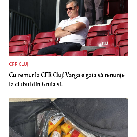
CFR CLUJ
Cutremur la CFR Cluj! Varga e gata să renunţe
la clubul din Gruia şi...