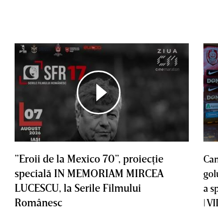
”Eroii de la Mexico 70”, proiecţie
Cam
specială IN MEMORIAM MIRCEA
gol
LUCESCU, la Serile Filmului
a s
Românesc
| V