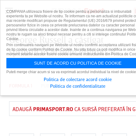
COMPANIA utilizeaza fisiere de tip cookie pentru a personaliza si imbunatati
experienta ta pe Website-ul nostru. Te informam ca ne-am actualizat politicile c
mai recente modificari propuse de Regulamentul (UE) 2016/679 privind protect
persoanelor fizice in ceea ce priveste prelucrarea datelor cu caracter personal 
privind libera circulatie a acestor date. Inainte de a continua navigarea pe Web
nostru te rugam sa aloci timpul necesar pentru a citi si intelege continutul Politi
George Russell a câştigat
Cookie.
Prin continuarea navigarii pe Website-ul nostru confirmi acceptarea utilizarii fis
sprintul în Marele Premiu al
de tip cookie conform Politicii de Cookie. Nu uita totusi ca poti modifica in orice
moment setarile acestor fisiere cookie urmand instructiunile din Politica de Coo
Canadei
SUNT DE ACORD CU POLITICA DE COOKIE
Puteti merge chiar acum si sa va exprimati acordul individual la nivel de cookie
Politica de colectare acord cookie
FORMULA 1
PUBLICAT PE 23 MAI 2026
Politica de confidentialitate
ADAUGĂ
PRIMASPORT.RO
CA SURSĂ PREFERATĂ ÎN 