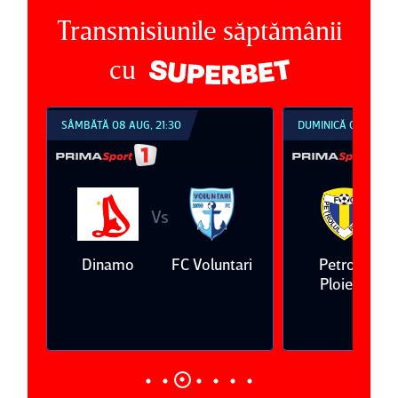
Transmisiunile săptămânii
cu
SÂMBĂTĂ 08 AUG, 21:30
DUMINICĂ 09 AUG, 1
Vs
V
eda
Dinamo
FC Voluntari
Petrolul
Ploieşti