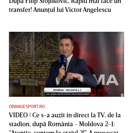
După Filip Stojilkovic, Rapid mai face un
transfer! Anunţul lui Victor Angelescu
ORANGESPORT.RO
VIDEO | Ce s-a auzit în direct la TV, de la
stadion, după România - Moldova 2-1:
"Atenţie, suntem la etajul 2!". A provocat