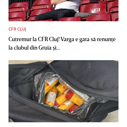
CFR CLUJ
Cutremur la CFR Cluj! Varga e gata să renunţe
la clubul din Gruia şi...