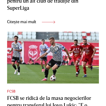
pentru un alt club de tradiţie din
SuperLiga
Citește mai mult
FCSB
FCSB se ridică de la masa negocierilor
pentru transferul lui Jovo Lukic: ”E o