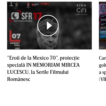
”Eroii de la Mexico 70”, proiecţie
Cam
specială IN MEMORIAM MIRCEA
gol
LUCESCU, la Serile Filmului
a s
Românesc
| V