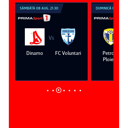
SÂMBĂTĂ 08 AUG, 21:30
DUMINICĂ 09 AUG, 1
Vs
V
eda
Dinamo
FC Voluntari
Petrolul
Ploieşti