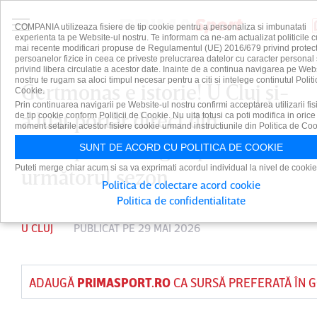
COMPANIA utilizeaza fisiere de tip cookie pentru a personaliza si imbunatati
experienta ta pe Website-ul nostru. Te informam ca ne-am actualizat politicile c
mai recente modificari propuse de Regulamentul (UE) 2016/679 privind protect
persoanelor fizice in ceea ce priveste prelucrarea datelor cu caracter personal 
privind libera circulatie a acestor date. Inainte de a continua navigarea pe Web
nostru te rugam sa aloci timpul necesar pentru a citi si intelege continutul Politi
Gertmonas e istorie! U Cluj şi-
Cookie.
Prin continuarea navigarii pe Website-ul nostru confirmi acceptarea utilizarii fis
a luat portar direct din
de tip cookie conform Politicii de Cookie. Nu uita totusi ca poti modifica in orice
moment setarile acestor fisiere cookie urmand instructiunile din Politica de Coo
Champions League pentru
SUNT DE ACORD CU POLITICA DE COOKIE
Puteti merge chiar acum si sa va exprimati acordul individual la nivel de cookie
următorul sezon
Politica de colectare acord cookie
Politica de confidentialitate
U CLUJ
PUBLICAT PE 29 MAI 2026
ADAUGĂ
PRIMASPORT.RO
CA SURSĂ PREFERATĂ ÎN 