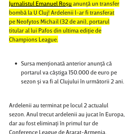
Jurnalistul Emanuel Roşu
anunţă un transfer
bombă la U Cluj! Ardelenii l-ar fi transferat
pe Neofytos Michail (32 de ani), portarul
titular al lui Pafos din ultima ediţie de
Champions League.
Sursa menţionată anterior anunţă că
portarul va câştiga 150.000 de euro pe
sezon şi va fi al Clujului în următorii 2 ani.
Ardelenii au terminat pe locul 2 actualul
sezon. Anul trecut ardelenii au jucat în Europa,
dar au fost eliminaţi în primul tur de
Conference League de Ararat-Armenia.