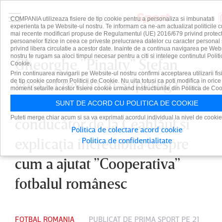
COMPANIA utilizeaza fisiere de tip cookie pentru a personaliza si imbunatati
experienta ta pe Website-ul nostru. Te informam ca ne-am actualizat politicile c
mai recente modificari propuse de Regulamentul (UE) 2016/679 privind protect
persoanelor fizice in ceea ce priveste prelucrarea datelor cu caracter personal 
privind libera circulatie a acestor date. Inainte de a continua navigarea pe Web
nostru te rugam sa aloci timpul necesar pentru a citi si intelege continutul Politi
Gheorghe ”Pinalty” Ştefan
Cookie.
Prin continuarea navigarii pe Website-ul nostru confirmi acceptarea utilizarii fis
vrea să revină în Superliga. La
de tip cookie conform Politicii de Cookie. Nu uita totusi ca poti modifica in orice
moment setarile acestor fisiere cookie urmand instructiunile din Politica de Coo
ce club activează fostul
SUNT DE ACORD CU POLITICA DE COOKIE
Puteti merge chiar acum si sa va exprimati acordul individual la nivel de cookie
conducător de la Ceahlăul şi
Politica de colectare acord cookie
explicaţia incredibilă despre
Politica de confidentialitate
cum a ajutat ”Cooperativa”
fotbalul românesc
FOTBAL ROMANIA
PUBLICAT DE
PRIMA SPORT
PE 21