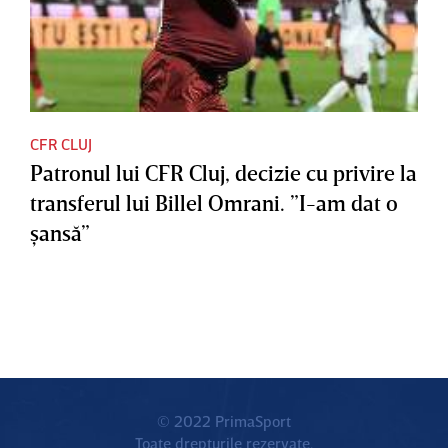
CFR CLUJ
Patronul lui CFR Cluj, decizie cu privire la
transferul lui Billel Omrani. ”I-am dat o
şansă”
© 2022 PrimaSport
Toate drepturile rezervate.