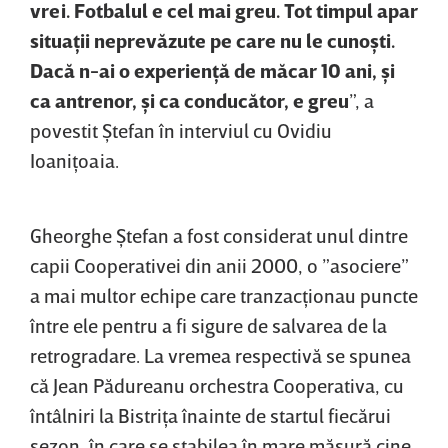
vrei. Fotbalul e cel mai greu. Tot timpul apar
situaţii neprevăzute pe care nu le cunoşti.
Dacă n-ai o experienţă de măcar 10 ani, şi
ca antrenor, şi ca conducător, e greu
”, a
povestit Ştefan în interviul cu Ovidiu
Ioaniţoaia.
Gheorghe Ştefan a fost considerat unul dintre
capii Cooperativei din anii 2000, o ”asociere”
a mai multor echipe care tranzacţionau puncte
între ele pentru a fi sigure de salvarea de la
retrogradare. La vremea respectivă se spunea
că Jean Pădureanu orchestra Cooperativa, cu
întâlniri la Bistriţa înainte de startul fiecărui
sezon, în care se stabilea în mare măsură cine