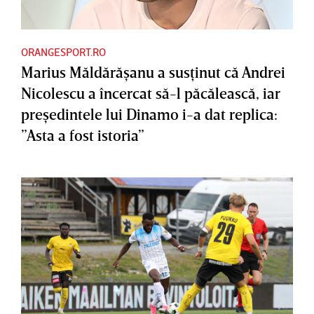
ORANGESPORT.RO
Marius Măldărăşanu a susţinut că Andrei
Nicolescu a încercat să-l păcălească, iar
preşedintele lui Dinamo i-a dat replica:
”Asta a fost istoria”