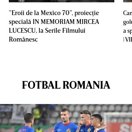
”Eroii de la Mexico 70”, proiecţie
Cam
specială IN MEMORIAM MIRCEA
gol
LUCESCU, la Serile Filmului
a s
Românesc
| V
FOTBAL ROMANIA