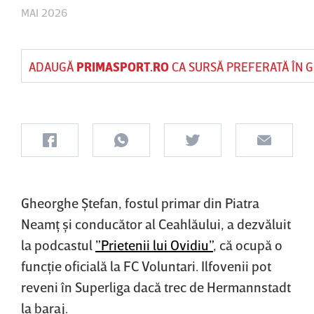
MAI 2026
ADAUGĂ
PRIMASPORT.RO
CA SURSĂ PREFERATĂ ÎN 
Gheorghe Ştefan, fostul primar din Piatra
Neamţ şi conducător al Ceahlăului, a dezvăluit
la podcastul
”Prietenii lui Ovidiu”
, că ocupă o
funcţie oficială la FC Voluntari. Ilfovenii pot
reveni în Superliga dacă trec de Hermannstadt
la baraj.