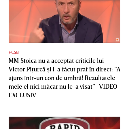
FCSB
MM Stoica nu a acceptat criticile lui
Victor Piţurcă şi l-a făcut praf în direct: ”A
ajuns într-un con de umbră! Rezultatele
mele el nici măcar nu le-a visat” | VIDEO
EXCLUSIV