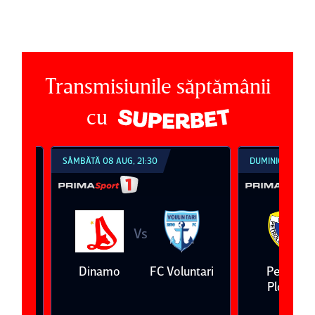
Transmisiunile săptămânii
cu
SÂMBĂTĂ 08 AUG, 21:30
DUMINICĂ 09 AUG, 1
Vs
V
eda
Dinamo
FC Voluntari
Petrolul
Ploieşti