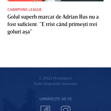
CHAMPIONS LEAGUE
Golul superb marcat de Adrian Rus nu a
fost suficient. ”E trist când primeşti trei
goluri aşa”
© 2022 PrimaSport
Toate drepturile rezervate.
URMĂREȘTE-NE PE