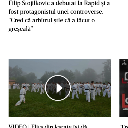
Filip Stojilkovic a debutat la Rapid şi a
fost protagonistul unei controverse.
"Cred că arbitrul ştie că a făcut o
greşeală”
VIDEO | Elita din karate îşi dă
”Er