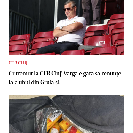
CFR CLUJ
Cutremur la CFR Cluj! Varga e gata să renunţe
la clubul din Gruia şi...