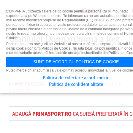
COMPANIA utilizeaza fisiere de tip cookie pentru a personaliza si imbunatati
experienta ta pe Website-ul nostru. Te informam ca ne-am actualizat politicile c
mai recente modificari propuse de Regulamentul (UE) 2016/679 privind protect
persoanelor fizice in ceea ce priveste prelucrarea datelor cu caracter personal 
privind libera circulatie a acestor date. Inainte de a continua navigarea pe Web
nostru te rugam sa aloci timpul necesar pentru a citi si intelege continutul Politi
Gianluigi Donnarumma a fost
Cookie.
Prin continuarea navigarii pe Website-ul nostru confirmi acceptarea utilizarii fis
numit jucătorul săptămânii în
de tip cookie conform Politicii de Cookie. Nu uita totusi ca poti modifica in orice
moment setarile acestor fisiere cookie urmand instructiunile din Politica de Coo
Liga Campionilor
SUNT DE ACORD CU POLITICA DE COOKIE
Puteti merge chiar acum si sa va exprimati acordul individual la nivel de cookie
Politica de colectare acord cookie
CHAMPIONS LEAGUE
PUBLICAT DE
DAIAN CUTU
PE 13
Politica de confidentialitate
MAR 2025
ADAUGĂ
PRIMASPORT.RO
CA SURSĂ PREFERATĂ ÎN 