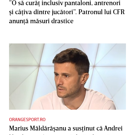
”O să curăţ inclusiv pantaloni, antrenori
şi câţiva dintre jucători”. Patronul lui CFR
anunţă măsuri drastice
ORANGESPORT.RO
Marius Măldărăşanu a susţinut că Andrei