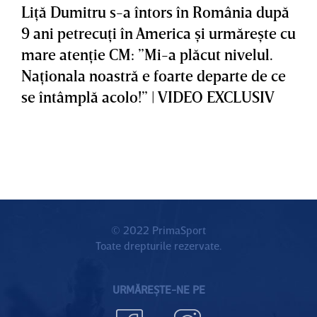
Liţă Dumitru s-a întors în România după
9 ani petrecuţi în America şi urmăreşte cu
mare atenţie CM: ”Mi-a plăcut nivelul.
Naţionala noastră e foarte departe de ce
se întâmplă acolo!” | VIDEO EXCLUSIV
© 2022 PrimaSport
Toate drepturile rezervate.
URMĂREȘTE-NE PE