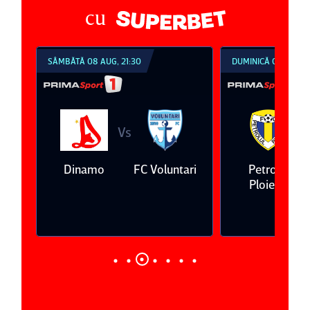
cu
SÂMBĂTĂ 08 AUG, 21:30
DUMINICĂ 09 AUG, 1
Vs
V
eda
Dinamo
FC Voluntari
Petrolul
Ploieşti