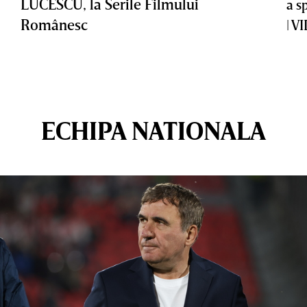
LUCESCU, la Serile Filmului
a s
Românesc
| V
ECHIPA NATIONALA