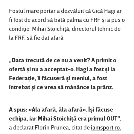
Fostul mare portar a dezvăluit că Gică Hagi ar
fi fost de acord să bată palma cu FRF şi a pus o
condiţie: Mihai Stoichiţă, directorul tehnic de
la FRF, să fie dat afară.
„Data trecută de ce nu a venit? A primit o
ofertă şi nu a acceptat-o. Hagi a fost şi la
Federaţie, îi făcuseră şi meniul, a fost
întrebat şi ce vrea să mănânce la prânz.
A spus: «Ăla afară, ăla afară». Îşi făcuse
echipa, iar Mihai Stoichiţă era primul OUT”
,
a declarat Florin Prunea, citat de
iamsport.ro.