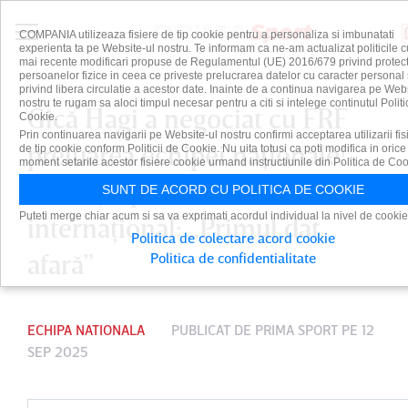
COMPANIA utilizeaza fisiere de tip cookie pentru a personaliza si imbunatati
experienta ta pe Website-ul nostru. Te informam ca ne-am actualizat politicile c
mai recente modificari propuse de Regulamentul (UE) 2016/679 privind protect
persoanelor fizice in ceea ce priveste prelucrarea datelor cu caracter personal 
privind libera circulatie a acestor date. Inainte de a continua navigarea pe Web
nostru te rugam sa aloci timpul necesar pentru a citi si intelege continutul Politi
Gică Hagi a negociat cu FRF
Cookie.
Prin continuarea navigarii pe Website-ul nostru confirmi acceptarea utilizarii fis
preluarea echipei naţionale!
de tip cookie conform Politicii de Cookie. Nu uita totusi ca poti modifica in orice
moment setarile acestor fisiere cookie urmand instructiunile din Politica de Coo
Condiţia pusă de fostul mare
SUNT DE ACORD CU POLITICA DE COOKIE
Puteti merge chiar acum si sa va exprimati acordul individual la nivel de cookie
internaţional: „Primul dat
Politica de colectare acord cookie
afară”
Politica de confidentialitate
ECHIPA NATIONALA
PUBLICAT DE
PRIMA SPORT
PE 12
SEP 2025