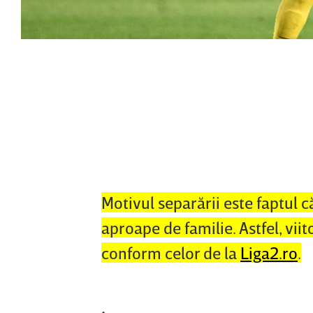
Motivul separării este faptul c
aproape de familie. Astfel, vii
conform celor de la
Liga2.ro
.