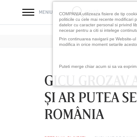
CAUTĂ
MENIU
COMPANIA utilizeaza fisiere de tip cooki
politicile cu cele mai recente modificar
datelor cu caracter personal si privind l
necesar pentru a citi si intelege continutu
Prin continuarea navigarii pe Website-ul n
modifica in orice moment setarile acestor
Puteti merge chiar acum si sa va exprimat
GICU GROZAV 
ŞI AR PUTEA S
ROMÂNIA
LUNI 10 AUG, 18:30
LUNI 10 AUG, 21:3