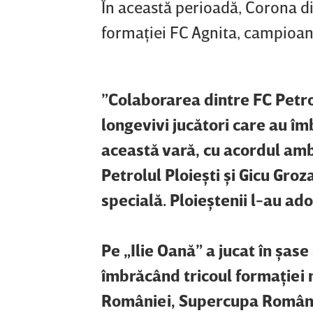
În această perioadă, Corona d
formaţiei FC Agnita, campioana
”Colaborarea dintre FC Petrol
longevivi jucători care au îm
această vară, cu acordul ambe
Petrolul Ploieşti şi Gicu Groza
specială. Ploieştenii l-au ad
Pe „Ilie Oană” a jucat în şas
îmbrăcând tricoul formaţiei 
României, Supercupa Românie