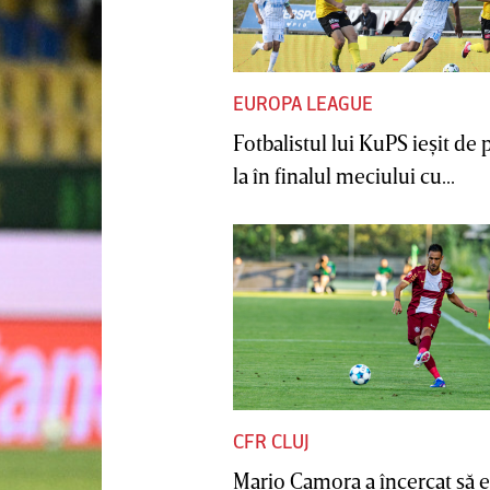
EUROPA LEAGUE
Fotbalistul lui KuPS ieşit de 
la în finalul meciului cu...
CFR CLUJ
Mario Camora a încercat să e