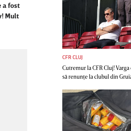
 a fost
v! Mult
CFR CLUJ
Cutremur la CFR Cluj! Varga 
să renunţe la clubul din Gruia 