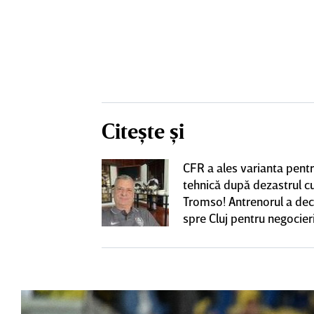
Citește și
nlocuitor lui
CFR a ales varianta pent
renorul umilit
tehnică după dezastrul c
u 5 ani,
Tromso! Antrenorul a dec
ie în Gruia
spre Cluj pentru negocieri
cu Varga