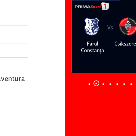
Vs
Vs
Farul
Csikszereda
Dinamo
FC Volunt
Constanţa
 aventura