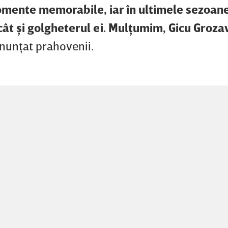
momente memorabile, iar în ultimele sezoane
cât şi golgheterul ei. Mulţumim, Gicu Groza
nunţat prahovenii.