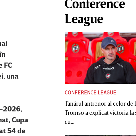
Conference
League
mai
în
e FC
ei, una
CONFERENCE LEAGUE
Tânărul antrenor al celor de 
22-2026,
Tromso a explicat victoria la
nat, Cupa
cu...
at 54 de