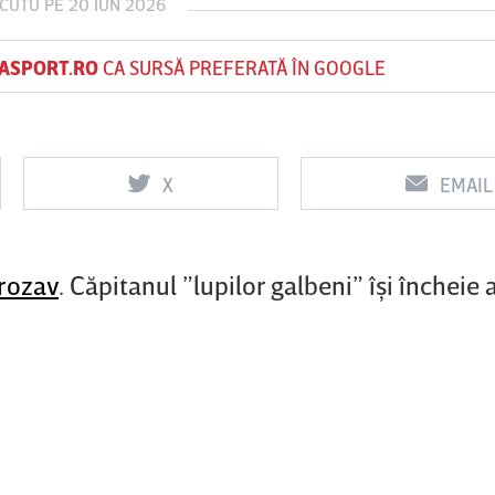
 CUTU
PE 20 IUN 2026
ASPORT.RO
CA SURSĂ PREFERATĂ ÎN GOOGLE
Vs
Vs
f
FCSB
UTA Arad
Rapid
X
EMAIL
0
0
Grozav
. Căpitanul ”lupilor galbeni” îşi încheie