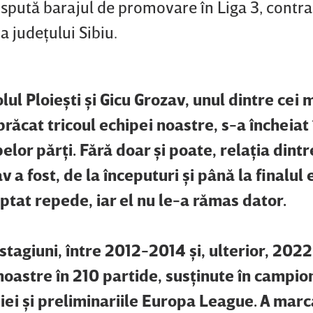
ispută barajul de promovare în Liga 3, contra
 judeţului Sibiu.
ul Ploieşti şi Gicu Grozav, unul dintre cei 
brăcat tricoul echipei noastre, s-a încheiat 
lor părţi. Fără doar şi poate, relaţia dintr
v a fost, de la începuturi şi până la finalul 
optat repede, iar el nu le-a rămas dator.
e stagiuni, între 2012-2014 şi, ulterior, 20
noastre în 210 partide, susţinute în campio
i şi preliminariile Europa League. A marc