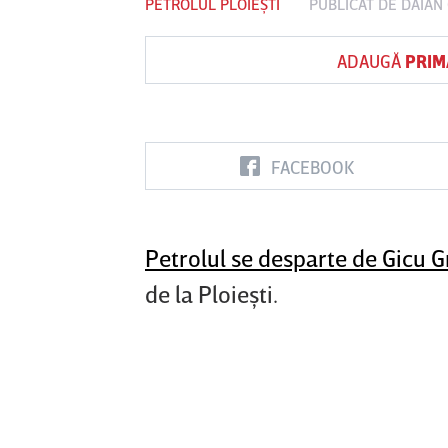
PETROLUL PLOIEȘTI
PUBLICAT DE
DAIAN
ADAUGĂ
PRIM
Vs
FC Botoşani
Corvinul
Sepsi OSK S
Hunedoara
Gheorghe
FACEBOOK
Petrolul se desparte de Gicu 
de la Ploieşti.