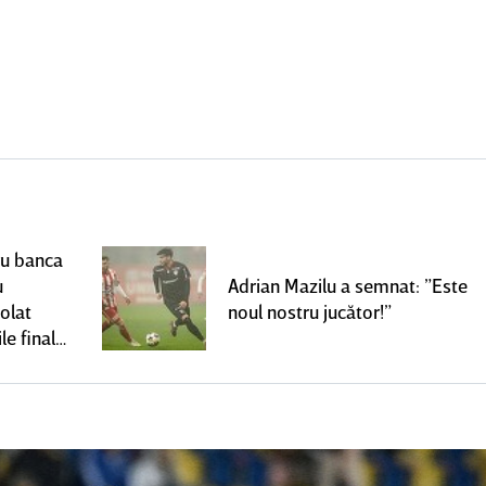
ru banca
u
Adrian Mazilu a semnat: ”Este
olat
noul nostru jucător!”
le finale