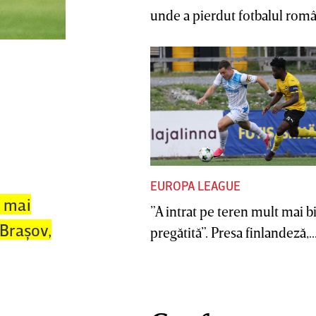
unde a pierdut fotbalul român
EUROPA LEAGUE
i mai
”A intrat pe teren mult mai b
 Braşov,
pregătită”. Presa finlandeză,..