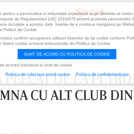
e pentru a personaliza si imbunatati experienta ta pe Website-ul nostr
i propuse de Regulamentul (UE) 2016/679 privind protectia persoanelor f
ibera circulatie a acestor date. Inainte de a continua navigarea pe Websi
l Politicii de Cookie.
ostru confirmi acceptarea utilizarii fisierelor de tip cookie conform Polit
 fisiere cookie urmand instructiunile din Politica de Cookie.
SUNT DE ACORD CU POLITICA DE COOKIE
i acordul individual la nivel de cookie:
A PLECAT DE LA PETRO
Politica de colectare acord cookie
Politica de confidentialitate
EMNA CU ALT CLUB DIN
0
VINERI 07 AUG, 21:00
SÂ