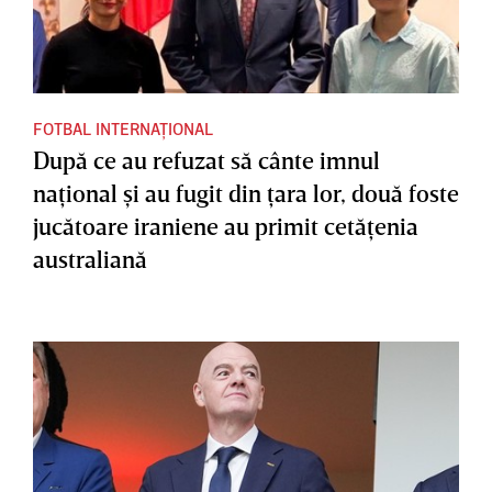
FOTBAL INTERNAȚIONAL
După ce au refuzat să cânte imnul
naţional şi au fugit din ţara lor, două foste
jucătoare iraniene au primit cetăţenia
australiană