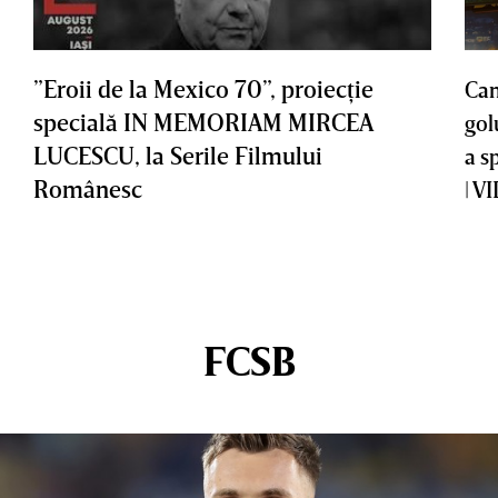
”Eroii de la Mexico 70”, proiecţie
Cam
specială IN MEMORIAM MIRCEA
gol
LUCESCU, la Serile Filmului
a s
Românesc
| V
FCSB