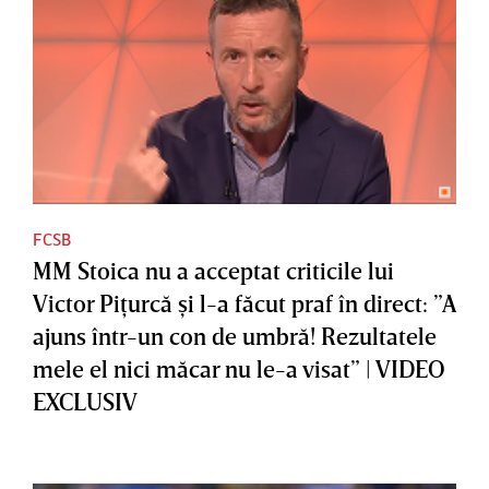
FCSB
MM Stoica nu a acceptat criticile lui
Victor Piţurcă şi l-a făcut praf în direct: ”A
ajuns într-un con de umbră! Rezultatele
mele el nici măcar nu le-a visat” | VIDEO
EXCLUSIV