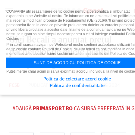
COMPANIA utilizeaza fisiere de tip cookie pentru a personaliza si imbunatati
experienta ta pe Website-ul nostru. Te informam ca ne-am actualizat politicile c
mai recente modificari propuse de Regulamentul (UE) 2016/679 privind protect
persoanelor fizice in ceea ce priveste prelucrarea datelor cu caracter personal 
privind libera circulatie a acestor date. Inainte de a continua navigarea pe Web
nostru te rugam sa aloci timpul necesar pentru a citi si intelege continutul Politi
Gigi Becali a anunţat preţul
Cookie.
Prin continuarea navigarii pe Website-ul nostru confirmi acceptarea utilizarii fis
pachetelor de bilete pentru
de tip cookie conform Politicii de Cookie. Nu uita totusi ca poti modifica in orice
moment setarile acestor fisiere cookie urmand instructiunile din Politica de Coo
Europa League | EXCLUSIV
SUNT DE ACORD CU POLITICA DE COOKIE
Puteti merge chiar acum si sa va exprimati acordul individual la nivel de cookie
Politica de colectare acord cookie
FCSB
PUBLICAT DE
TUDOR MOISA
PE 30 AUG 2024
Politica de confidentialitate
ADAUGĂ
PRIMASPORT.RO
CA SURSĂ PREFERATĂ ÎN 