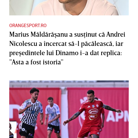
ORANGESPORT.RO
Marius Măldărăşanu a susţinut că Andrei
Nicolescu a încercat să-l păcălească, iar
preşedintele lui Dinamo i-a dat replica:
”Asta a fost istoria”