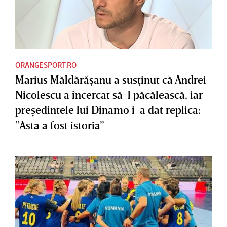
ORANGESPORT.RO
Marius Măldărăşanu a susţinut că Andrei
Nicolescu a încercat să-l păcălească, iar
preşedintele lui Dinamo i-a dat replica:
”Asta a fost istoria”