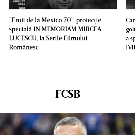
”Eroii de la Mexico 70”, proiecţie
Cam
specială IN MEMORIAM MIRCEA
gol
LUCESCU, la Serile Filmului
a s
Românesc
| V
FCSB