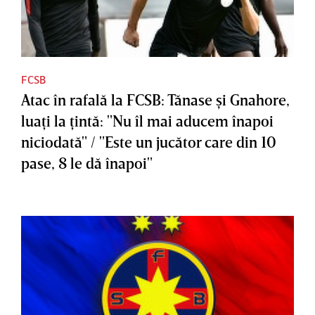
FCSB
Atac în rafală la FCSB: Tănase şi Gnahore,
luaţi la ţintă: "Nu îl mai aducem înapoi
niciodată" / "Este un jucător care din 10
pase, 8 le dă înapoi"