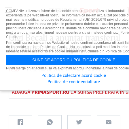
COMPANIA utilizeaza fisiere de tip cookie pentru a personaliza si imbunatati
experienta ta pe Website-ul nostru. Te informam ca ne-am actualizat politicile c
mai recente modificari propuse de Regulamentul (UE) 2016/679 privind protect
persoanelor fizice in ceea ce priveste prelucrarea datelor cu caracter personal 
privind libera circulatie a acestor date. Inainte de a continua navigarea pe Web
nostru te rugam sa aloci timpul necesar pentru a citi si intelege continutul Politi
Gigi Becali a anunţat transferul
Cookie.
Prin continuarea navigarii pe Website-ul nostru confirmi acceptarea utilizarii fis
lui Andrei Gheorghiţă
de tip cookie conform Politicii de Cookie. Nu uita totusi ca poti modifica in orice
moment setarile acestor fisiere cookie urmand instructiunile din Politica de Coo
SUNT DE ACORD CU POLITICA DE COOKIE
Puteti merge chiar acum si sa va exprimati acordul individual la nivel de cookie
FCSB
PUBLICAT DE
TUDOR MOISA
PE 4 AUG 2025
Politica de colectare acord cookie
Politica de confidentialitate
ADAUGĂ
PRIMASPORT.RO
CA SURSĂ PREFERATĂ ÎN 