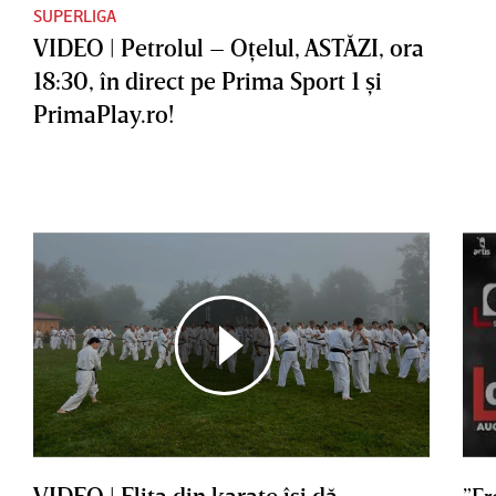
SUPERLIGA
VIDEO | Petrolul – Oţelul, ASTĂZI, ora
18:30, în direct pe Prima Sport 1 şi
PrimaPlay.ro!
VIDEO | Elita din karate îşi dă
”Er