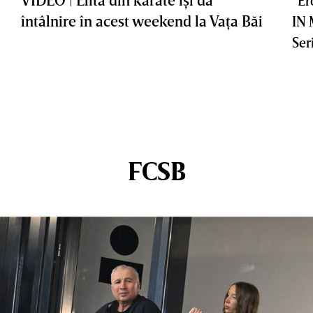
întâlnire în acest weekend la Vaţa Băi
IN
Ser
FCSB