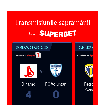
Transmisiunile săptămânii
cu
SÂMBĂTĂ 08 AUG, 21:30
DUMINICĂ 09 AUG, 1
Vs
V
eda
Dinamo
FC Voluntari
Petrolul
Ploieşti
4
0