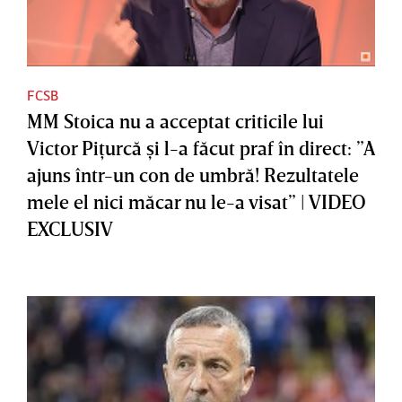
FCSB
MM Stoica nu a acceptat criticile lui
Victor Piţurcă şi l-a făcut praf în direct: ”A
ajuns într-un con de umbră! Rezultatele
mele el nici măcar nu le-a visat” | VIDEO
EXCLUSIV