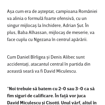
Aşa cum era de aşteptat, campioana României
va alinia o formulă foarte ofensivă, cu un
singur mijlocaş la închidere, Adrian Şut. În
plus, Baba Alhassan, mijlocaş de meserie, va
face cuplu cu Ngezana în centrul apărării.
Cum Daniel Bîrligea şi Denis Alibec sunt
accidentaţi, atacantul central în partida din
această seară va fi David Miculescu.
"
Noi trebuie să batem cu 2-0 sau 3-0 ca să
fim siguri de calificare. În faţă vor juca
David Miculescu şi Cisotti. Unul vârf, altul în