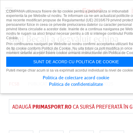
COMPANIA utilizeaza fisiere de tip cookie pentru a personaliza si imbunatati
experienta ta pe Website-ul nostru. Te informam ca ne-am actualizat politicile c
mai recente modificari propuse de Regulamentul (UE) 2016/679 privind protect
persoanelor fizice in ceea ce priveste prelucrarea datelor cu caracter personal 
privind libera circulatie a acestor date. Inainte de a continua navigarea pe Web
nostru te rugam sa aloci timpul necesar pentru a citi si intelege continutul Politi
Gigi Becali a dezvăluit echipa
Cookie.
Prin continuarea navigarii pe Website-ul nostru confirmi acceptarea utilizarii fis
de start pentru meciul cu Inter
de tip cookie conform Politicii de Cookie. Nu uita totusi ca poti modifica in orice
moment setarile acestor fisiere cookie urmand instructiunile din Politica de Coo
Club d'Escaldes
SUNT DE ACORD CU POLITICA DE COOKIE
Puteti merge chiar acum si sa va exprimati acordul individual la nivel de cookie
Politica de colectare acord cookie
FCSB
PUBLICAT DE
TUDOR MOISA
PE 9 IUL 2025
Politica de confidentialitate
ADAUGĂ
PRIMASPORT.RO
CA SURSĂ PREFERATĂ ÎN 