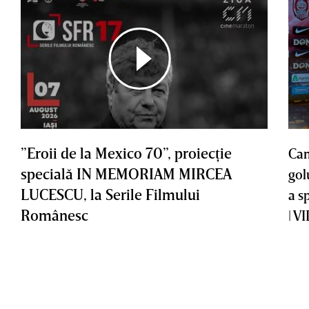
”Eroii de la Mexico 70”, proiecţie
Cam
specială IN MEMORIAM MIRCEA
gol
LUCESCU, la Serile Filmului
a s
Românesc
| V