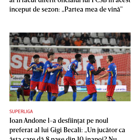
început de sezon: „Partea mea de vină”
SUPERLIGA
Ioan Andone l-a desfiinţat pe noul
preferat al lui Gigi Becali: „Un jucător ca
ăsta care dă 8 pase din 10 înapoi? Nu