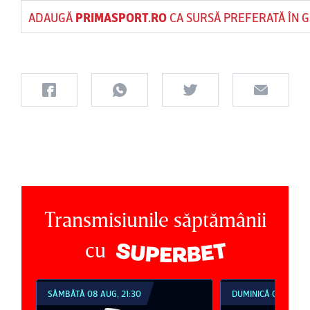
ADAUGĂ
PRIMASPORT.RO
CA SURSĂ PREFERATĂ ÎN 
Transmisiunile săptămânii
cu
DUMINICĂ 09 AUG, 18:30
DUMINICĂ 09 AUG, 2