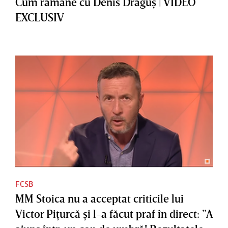
Cum rămâne cu Denis Drăguş | VIDEO
EXCLUSIV
FCSB
MM Stoica nu a acceptat criticile lui
Victor Piţurcă şi l-a făcut praf în direct: ”A