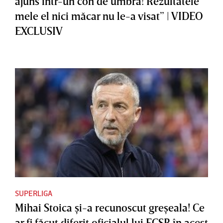
ajuns într-un con de umbră! Rezultatele
mele el nici măcar nu le-a visat” | VIDEO
EXCLUSIV
SUPERLIGA
Mihai Stoica şi-a recunoscut greşeala! Ce
ar fi făcut diferit oficialul lui FCSB în acest