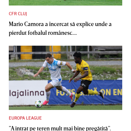
CFR CLUJ
Mario Camora a încercat să explice unde a
pierdut fotbalul românesc....
EUROPA LEAGUE
”A intrat pe teren mult mai bine pregătită”.