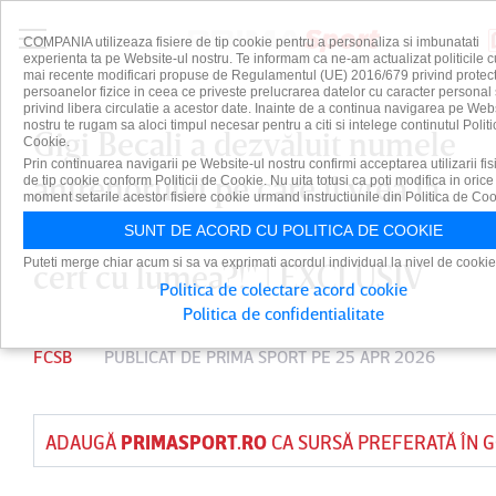
COMPANIA utilizeaza fisiere de tip cookie pentru a personaliza si imbunatati
experienta ta pe Website-ul nostru. Te informam ca ne-am actualizat politicile c
mai recente modificari propuse de Regulamentul (UE) 2016/679 privind protect
persoanelor fizice in ceea ce priveste prelucrarea datelor cu caracter personal 
privind libera circulatie a acestor date. Inainte de a continua navigarea pe Web
nostru te rugam sa aloci timpul necesar pentru a citi si intelege continutul Politi
Gigi Becali a dezvăluit numele
Cookie.
Prin continuarea navigarii pe Website-ul nostru confirmi acceptarea utilizarii fis
antrenorului pe care îl vrea la
de tip cookie conform Politicii de Cookie. Nu uita totusi ca poti modifica in orice
moment setarile acestor fisiere cookie urmand instructiunile din Politica de Coo
FCSB: "Îmi mai arde mie să mă
SUNT DE ACORD CU POLITICA DE COOKIE
Puteti merge chiar acum si sa va exprimati acordul individual la nivel de cookie
cert cu lumea?!" | EXCLUSIV
Politica de colectare acord cookie
Politica de confidentialitate
FCSB
PUBLICAT DE
PRIMA SPORT
PE 25 APR 2026
ADAUGĂ
PRIMASPORT.RO
CA SURSĂ PREFERATĂ ÎN 