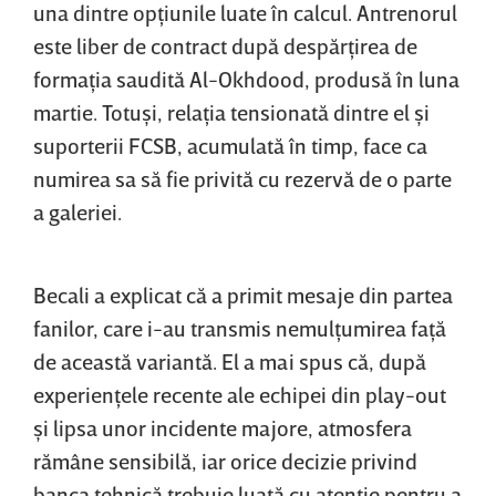
una dintre opţiunile luate în calcul. Antrenorul
este liber de contract după despărţirea de
formaţia saudită Al-Okhdood, produsă în luna
martie. Totuşi, relaţia tensionată dintre el şi
suporterii FCSB, acumulată în timp, face ca
numirea sa să fie privită cu rezervă de o parte
a galeriei.
Becali a explicat că a primit mesaje din partea
fanilor, care i-au transmis nemulţumirea faţă
de această variantă. El a mai spus că, după
experienţele recente ale echipei din play-out
şi lipsa unor incidente majore, atmosfera
rămâne sensibilă, iar orice decizie privind
banca tehnică trebuie luată cu atenţie pentru a