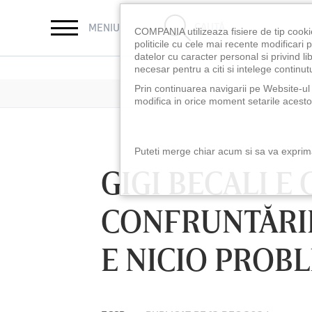
CAUTĂ
MENIU
COMPANIA utilizeaza fisiere de tip cooki
politicile cu cele mai recente modificar
datelor cu caracter personal si privind l
necesar pentru a citi si intelege continutu
Prin continuarea navigarii pe Website-ul n
modifica in orice moment setarile acestor
Puteti merge chiar acum si sa va exprimat
GIGI BECALI E
CONFRUNTĂRII
E NICIO PROBL
LUNI 10 AUG, 18:30
LUNI 10 AUG, 21:3