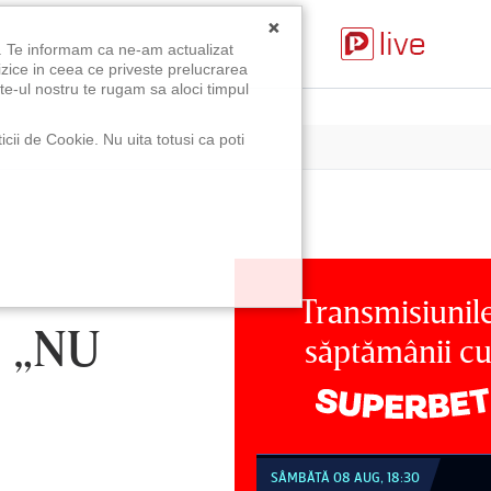
×
u. Te informam ca ne-am actualizat
izice in ceea ce priveste prelucrarea
te-ul nostru te rugam sa aloci timpul
icii de Cookie. Nu uita totusi ca poti
Transmisiunil
 „NU
săptămânii c
MBĂTĂ 08 AUG, 18:30
SÂMBĂTĂ 08 AUG, 21:30