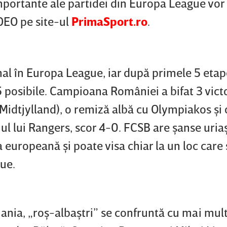
importante ale partidei din Europa League vor 
DEO pe site-ul
PrimaSport.ro
.
al în Europa League, iar după primele 5 etape
5 posibile. Campioana României a bifat 3 victo
Midtjylland), o remiză albă cu Olympiakos şi 
ul lui Rangers, scor 4-0. FCSB are şanse uria
a europeană şi poate visa chiar la un loc care
gue.
ania, „roş-albaştri” se confruntă cu mai mul