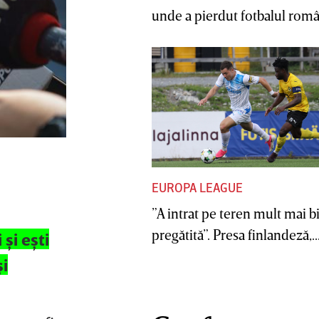
unde a pierdut fotbalul român
EUROPA LEAGUE
”A intrat pe teren mult mai b
pregătită”. Presa finlandeză,..
şi eşti
şi