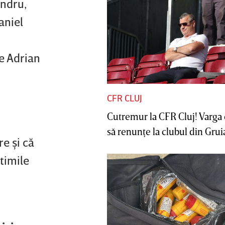
andru,
aniel
u
e Adrian
CFR CLUJ
Cutremur la CFR Cluj! Varga 
să renunţe la clubul din Gruia 
e şi că
ptimile