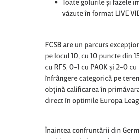
Toate golurile şi fazele 
văzute în format LIVE VI
FCSB are un parcurs excepţion
pe locul 10, cu 10 puncte din 1
cu RFS, 0-1 cu PAOK şi 2-0 cu 
înfrângere categorică pe teren
obţină calificarea în primăvar
direct în optimile Europa Lea
Înaintea confruntării din Germ