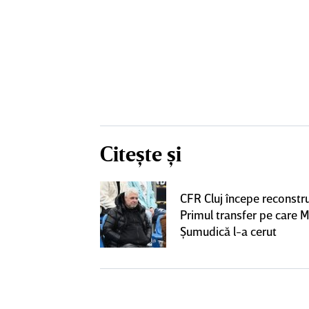
Citește și
 Pancu la Rapid
CFR Cluj începe reconstru
l şi a semnat cu
Primul transfer pe care M
ai venit"
Şumudică l-a cerut