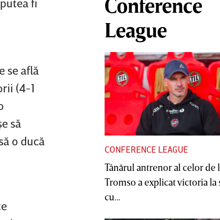
Conference
putea fi
League
 se află
rii (4-1
o
şe să
 să o ducă
CONFERENCE LEAGUE
Tânărul antrenor al celor de 
Tromso a explicat victoria la
cu...
te