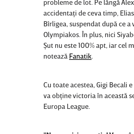
probleme de lot. Pe lângă Ale
accidentaţi de ceva timp, Elia
Bîrligea, suspendat după ce a
Olympiakos. În plus, nici Siya
Şut nu este 100% apt, iar cel m
notează
Fanatik
.
Cu toate acestea, Gigi Becali 
va obţine victoria în această s
Europa League.