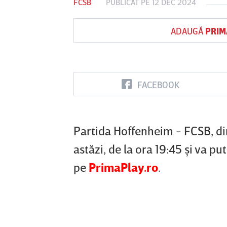
FCSB
PUBLICAT PE 12 DEC 2024
ADAUGĂ
PRIM
Vs
FC Botoşani
Corvinul
Sepsi OSK S
Hunedoara
Gheorghe
FACEBOOK
Partida Hoffenheim - FCSB, din
astăzi, de la ora 19:45 şi va pu
pe
PrimaPlay.ro
.