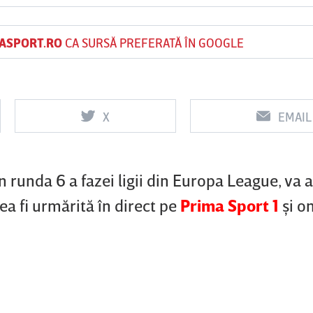
ASPORT.RO
CA SURSĂ PREFERATĂ ÎN GOOGLE
Vs
Vs
f
FCSB
UTA Arad
Rapid
X
EMAIL
0
0
 runda 6 a fazei ligii din Europa League, va 
tea fi urmărită în direct pe
Prima Sport 1
şi o