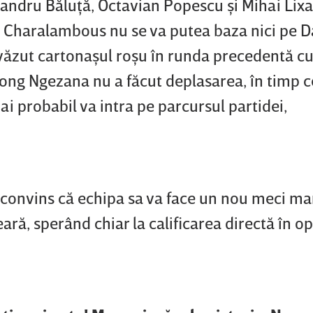
xandru Băluţă, Octavian Popescu şi Mihai Lix
s Charalambous nu se va putea baza nici pe D
 văzut cartonaşul roşu în runda precedentă c
bong Ngezana nu a făcut deplasarea, în timp c
ai probabil va intra pe parcursul partidei,
e convins că echipa sa va face un nou meci mar
eară, sperând chiar la calificarea directă în o