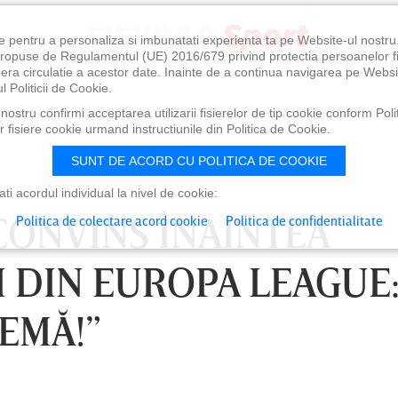
e pentru a personaliza si imbunatati experienta ta pe Website-ul nostr
i propuse de Regulamentul (UE) 2016/679 privind protectia persoanelor f
ibera circulatie a acestor date. Inainte de a continua navigarea pe Websi
l Politicii de Cookie.
ostru confirmi acceptarea utilizarii fisierelor de tip cookie conform Polit
 fisiere cookie urmand instructiunile din Politica de Cookie.
SUNT DE ACORD CU POLITICA DE COOKIE
i acordul individual la nivel de cookie:
 CONVINS ÎNAINTEA
Politica de colectare acord cookie
Politica de confidentialitate
 DIN EUROPA LEAGUE:
EMĂ!”
0
VINERI 07 AUG, 21:00
SÂ