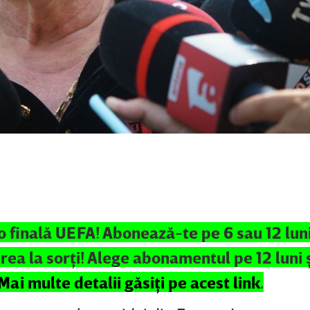
o finală UEFA! Abonează-te pe 6 sau 12 luni 
rea la sorţi! Alege abonamentul pe 12 luni 
Mai multe detalii găsiţi pe acest link
.