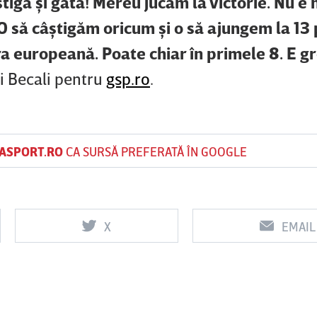
iga şi gata! Mereu jucăm la victorie. Nu e n
 să câştigăm oricum şi o să ajungem la 13 
a europeană. Poate chiar în primele 8. E gr
gi Becali pentru
gsp.ro
.
ASPORT.RO
CA SURSĂ PREFERATĂ ÎN GOOGLE
X
EMAIL