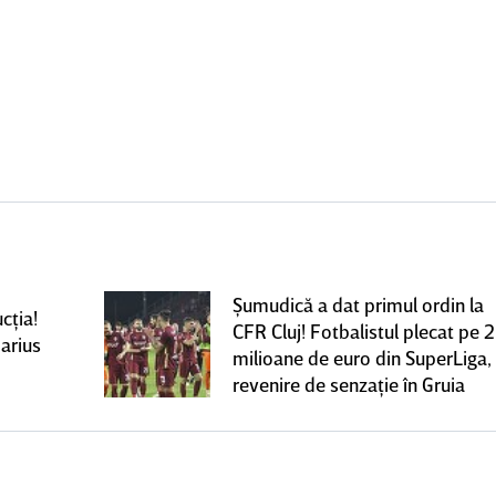
Şumudică a dat primul ordin la
cţia!
CFR Cluj! Fotbalistul plecat pe 2
arius
milioane de euro din SuperLiga,
revenire de senzaţie în Gruia