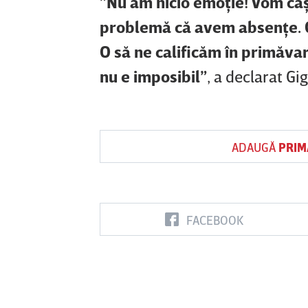
”Nu am nicio emoţie! Vom câşt
problemă că avem absenţe. O
O să ne calificăm în primăvar
nu e imposibil”
, a declarat Gi
ADAUGĂ
PRIM
FACEBOOK