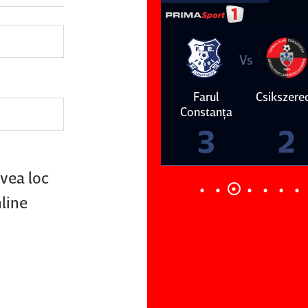
Vs
Vs
Farul
Csikszereda
Dinamo
FC Volunt
Constanţa
4
0
3
2
avea loc
nline