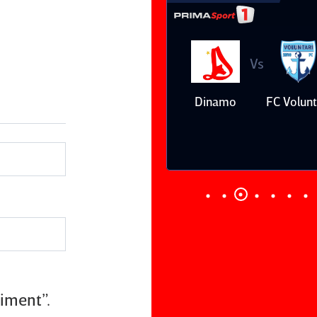
Vs
Vs
Farul
Csikszereda
Dinamo
FC Volunt
Constanţa
liment”.