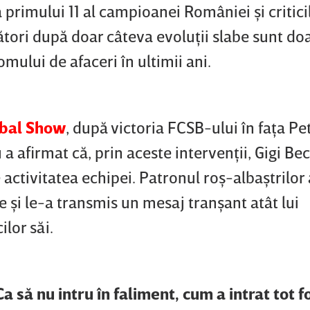
a primului 11 al campioanei României şi critici
tori după doar câteva evoluţii slabe sunt do
omului de afaceri în ultimii ani.
bal Show
, după victoria FCSB-ului în faţa Pet
 afirmat că, prin aceste intervenţii, Gigi Bec
activitatea echipei. Patronul roş-albaştrilor 
e şi le-a transmis un mesaj tranşant atât lui
ilor săi.
a să nu intru în faliment, cum a intrat tot f