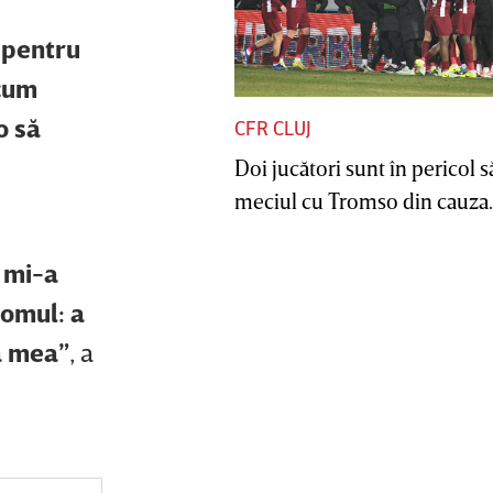
t pentru
 cum
o să
CFR CLUJ
Doi jucători sunt în pericol s
meciul cu Tromso din cauza..
a mi-a
 omul: a
a mea”
, a