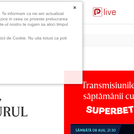
×
u. Te informam ca ne-am actualizat
izice in ceea ce priveste prelucrarea
te-ul nostru te rugam sa aloci timpul
icii de Cookie. Nu uita totusi ca poti
Transmisiunil
,
săptămânii c
URUL
MBĂTĂ 08 AUG, 18:30
SÂMBĂTĂ 08 AUG, 21:30