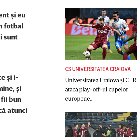
u
nt şi eu
n fotbal
ii sunt
CS UNIVERSITATEA CRAIOVA
e şi i-
Universitatea Craiova şi CFR
ine, şi
atacă play-off-ul cupelor
fii bun
europene...
că atunci