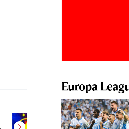
Europa Leag
E gata! FCSB a transferat un
jucător campion şi câştigător de