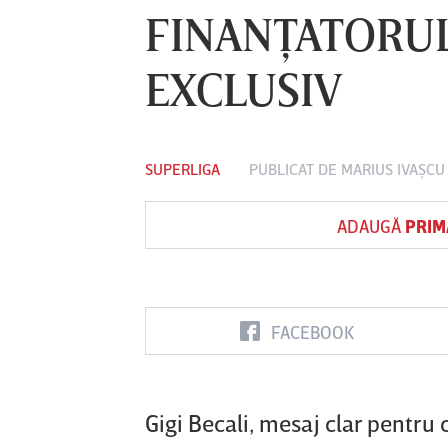
FINANŢATORUL
EXCLUSIV
Vs
FC Botoşani
Corvinul
Sepsi OSK S
Hunedoara
Gheorghe
SUPERLIGA
PUBLICAT DE
MARIUS IVAŞCU
ADAUGĂ
PRIM
FACEBOOK
Gigi Becali, mesaj clar pentru 