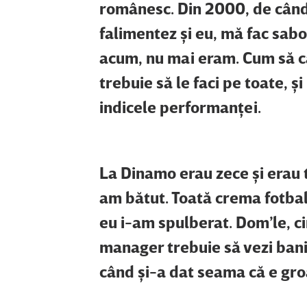
românesc. Din 2000, de când a
falimentez şi eu, mă fac sab
acum, nu mai eram. Cum să câ
trebuie să le faci pe toate, şi 
indicele performanţei.
La Dinamo erau zece şi erau t
am bătut. Toată crema fotbalu
eu i-am spulberat. Dom’le, ci
manager trebuie să vezi bani
când şi-a dat seama că e groa