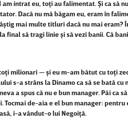
m intrat eu, toţi au falimentat. Şi ca să n
otator. Dacă nu mă băgam eu, eram în falime
ştig mai multe titluri dacă nu mai eram? Î
la final să tragi linie şi să vezi banii. Că ban
oţi milionari — şi eu m-am bătut cu toţi zec
lui s-a strâns la Dinamo ca să se bată cu m
neva a spus că nu e bun manager. Păi ca să 
i. Tocmai de-aia e el bun manager: pentru 
să, i-a vândut-o lui Negoiţă.