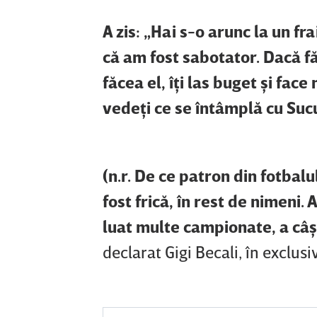
A zis: „Hai s-o arunc la un fra
că am fost sabotator. Dacă f
făcea el, îţi las buget şi fac
vedeţi ce se întâmplă cu Suc
(n.r. De ce patron din fotbal
fost frică, în rest de nimeni.
luat multe campionate, a câş
declarat Gigi Becali, în exclus