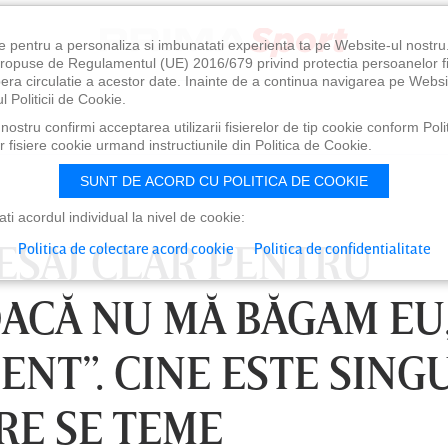
e pentru a personaliza si imbunatati experienta ta pe Website-ul nostr
i propuse de Regulamentul (UE) 2016/679 privind protectia persoanelor f
ibera circulatie a acestor date. Inainte de a continua navigarea pe Websi
l Politicii de Cookie.
ostru confirmi acceptarea utilizarii fisierelor de tip cookie conform Polit
 fisiere cookie urmand instructiunile din Politica de Cookie.
SUNT DE ACORD CU POLITICA DE COOKIE
i acordul individual la nivel de cookie:
MESAJ CLAR PENTRU
Politica de colectare acord cookie
Politica de confidentialitate
„DACĂ NU MĂ BĂGAM EU
ENT”. CINE ESTE SING
RE SE TEME
0
VINERI 07 AUG, 21:00
SÂ