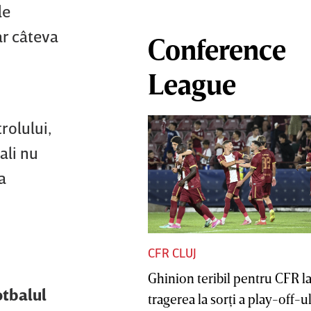
le
ar câteva
Conference
League
rolului,
ali nu
a
CFR CLUJ
Ghinion teribil pentru CFR l
otbalul
tragerea la sorţi a play-off-ul