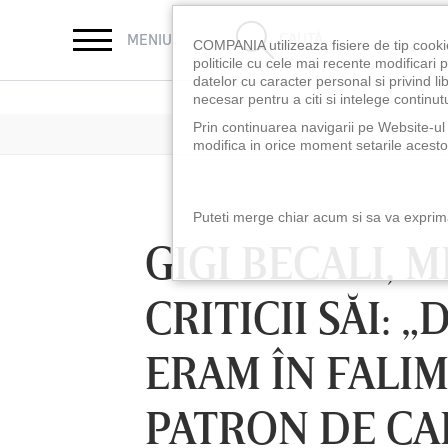
CAUTĂ
MENIU
COMPANIA utilizeaza fisiere de tip cooki
politicile cu cele mai recente modificar
datelor cu caracter personal si privind l
necesar pentru a citi si intelege continutu
Prin continuarea navigarii pe Website-ul n
modifica in orice moment setarile acestor
Puteti merge chiar acum si sa va exprimat
GIGI BECALI, 
CRITICII SĂI: 
ERAM ÎN FALIM
PATRON DE CA
LUNI 10 AUG, 18:30
LUNI 10 AUG, 21:3