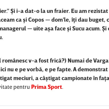
ier.” Şi i-a dat-o la un fraier. Eu am rezista
ăceam ca şi Copos — dom’le, îţi dau buget,
e managerul — uite aşa face şi Sucu acum. Şi 
u.
ul românesc v-a fost frică?) Numai de Varg
 Aici nu e pe vorbă, e pe fapte. A demonstrat
tigat meciuri, a câştigat campionate în faţ
ivitate pentru
Prima Sport
.