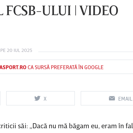
 FCSB-ULUI | VIDEO
Vs
Vs
f
FCSB
UTA Arad
Rapid
PE 20 IUL 2025
ASPORT.RO
CA SURSĂ PREFERATĂ ÎN GOOGLE
X
EMAIL
criticii săi: „Dacă nu mă băgam eu, eram în fa