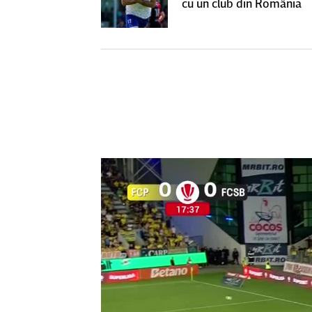
SuperLiga: ”Nu
cu un club din România
teresant decât
ra actuală”