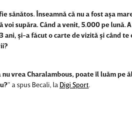
 fie sănătos. Înseamnă că nu a fost aşa mar
ă voi supăra. Când a venit, 5.000 pe lună. A
 ani, şi-a făcut o carte de vizită şi când t
ii?
ă nu vrea Charalambous, poate îl luăm pe ă
nu?
” a spus Becali, la
Digi Sport
.