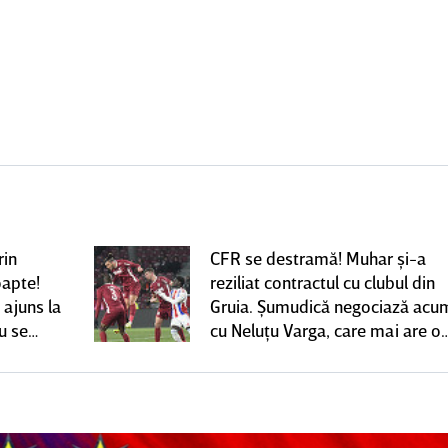
rin
CFR se destramă! Muhar şi-a
oapte!
reziliat contractul cu clubul din
 ajuns la
Gruia. Şumudică negociază acu
u se
cu Neluţu Varga, care mai are o
variantă pentru banca tehnică |
EXCLUSIV