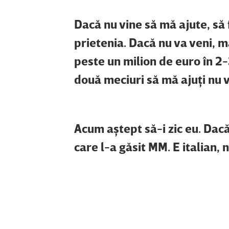
Dacă nu vine să mă ajute, să
prietenia. Dacă nu va veni, m
peste un milion de euro în 2-3
două meciuri să mă ajuţi nu v
Acum aştept să-i zic eu. Dac
care l-a găsit MM. E italian, 