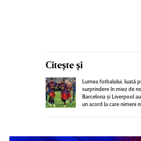
Citește și
boi” între
Lumea fotbalului, luată p
uporterii lui
surprindere în miez de n
 au fost scoşi
Barcelona şi Liverpool au
făcut francezul
un acord la care nimeni n
 cu Rapid: „Un
aştepta
 putem accepta”