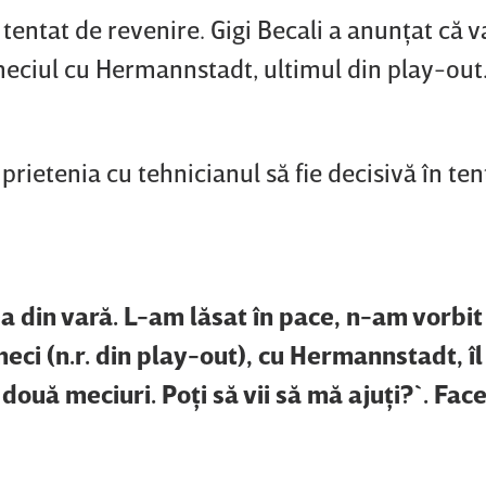
entat de revenire. Gigi Becali a anunţat că v
eciul cu Hermannstadt, ultimul din play-out
rietenia cu tehnicianul să fie decisivă în ten
 din vară. L-am lăsat în pace, n-am vorbit
ci (n.r. din play-out), cu Hermannstadt, îl
 două meciuri. Poţi să vii să mă ajuţi?`. Fa