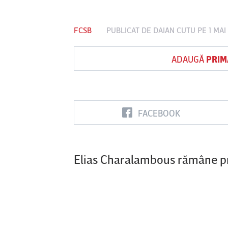
FCSB
PUBLICAT DE
DAIAN CUTU
PE 1 MAI
Vs
ADAUGĂ
PRIM
FC Botoşani
Corvinul
Sepsi OSK S
Hunedoara
Gheorghe
FACEBOOK
Elias Charalambous rămâne pri