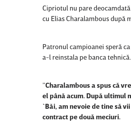
Cipriotul nu pare deocamdată t
cu Elias Charalambous după m
Patronul campioanei speră ca p
a-l reinstala pe banca tehnică.
”
Charalambous a spus că vrea
el până acum. După ultimul me
`Băi, am nevoie de tine să vii
contract pe două meciuri.