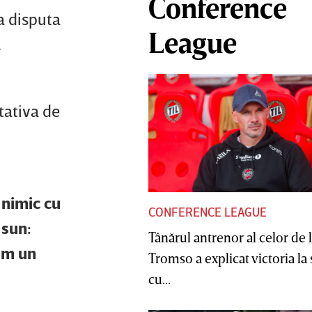
Conference
a disputa
League
.
tativa de
 nimic cu
CONFERENCE LEAGUE
 sun:
Tânărul antrenor al celor de 
cem un
Tromso a explicat victoria la
cu...