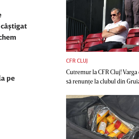
e
 câştigat
e chem
CFR CLUJ
Cutremur la CFR Cluj! Varga 
la pe
să renunţe la clubul din Gruia 