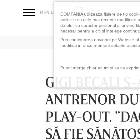
CAUTĂ
MENIU
COMPANIA utilizeaza fisiere de tip cooki
politicile cu cele mai recente modificar
datelor cu caracter personal si privind l
necesar pentru a citi si intelege continutu
Prin continuarea navigarii pe Website-ul n
modifica in orice moment setarile acestor
Puteti merge chiar acum si sa va exprimat
GIGI BECALI S
ANTRENOR DUP
PLAY-OUT. ”DA
SĂ FIE SĂNĂTO
LUNI 10 AUG, 18:30
LUNI 10 AUG, 21:3