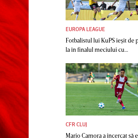
EUROPA LEAGUE
Fotbalistul lui KuPS ieşit de 
la în finalul meciului cu...
CFR CLUJ
Mario Camora a încercat să e