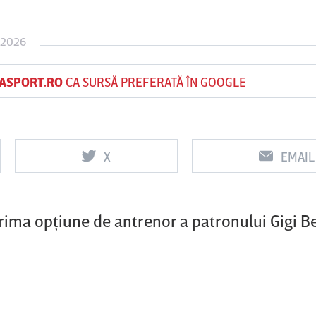
 2026
Vs
Vs
ASPORT.RO
CA SURSĂ PREFERATĂ ÎN GOOGLE
f
FCSB
UTA Arad
Rapid
0
0
X
EMAIL
ma opţiune de antrenor a patronului Gigi Be