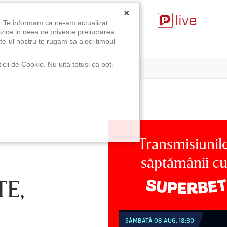
×
u. Te informam ca ne-am actualizat
izice in ceea ce priveste prelucrarea
te-ul nostru te rugam sa aloci timpul
icii de Cookie. Nu uita totusi ca poti
Transmisiunil
săptămânii c
TE,
MBĂTĂ 08 AUG, 18:30
SÂMBĂTĂ 08 AUG, 21:30