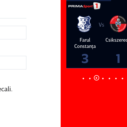
Vs
Vs
Farul
Csikszereda
Dinamo
FC Volunt
Constanţa
3
1
cali.