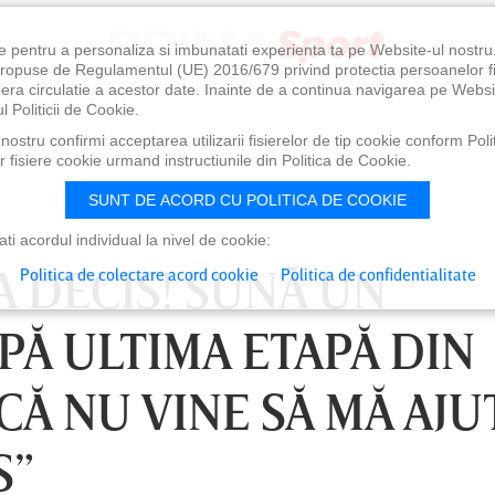
e pentru a personaliza si imbunatati experienta ta pe Website-ul nostr
i propuse de Regulamentul (UE) 2016/679 privind protectia persoanelor f
ibera circulatie a acestor date. Inainte de a continua navigarea pe Websi
l Politicii de Cookie.
ostru confirmi acceptarea utilizarii fisierelor de tip cookie conform Polit
 fisiere cookie urmand instructiunile din Politica de Cookie.
SUNT DE ACORD CU POLITICA DE COOKIE
i acordul individual la nivel de cookie:
-A DECIS! SUNĂ UN
Politica de colectare acord cookie
Politica de confidentialitate
Ă ULTIMA ETAPĂ DIN
CĂ NU VINE SĂ MĂ AJU
S”
0
VINERI 07 AUG, 21:00
SÂ