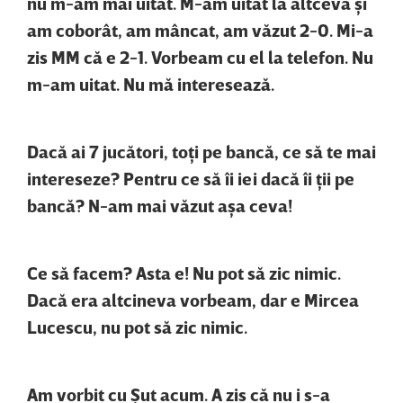
nu m-am mai uitat. M-am uitat la altceva şi
am coborât, am mâncat, am văzut 2-0. Mi-a
zis MM că e 2-1. Vorbeam cu el la telefon. Nu
m-am uitat. Nu mă interesează.
Dacă ai 7 jucători, toţi pe bancă, ce să te mai
intereseze? Pentru ce să îi iei dacă îi ţii pe
bancă? N-am mai văzut aşa ceva!
Ce să facem? Asta e! Nu pot să zic nimic.
Dacă era altcineva vorbeam, dar e Mircea
Lucescu, nu pot să zic nimic.
Am vorbit cu Şut acum. A zis că nu i s-a