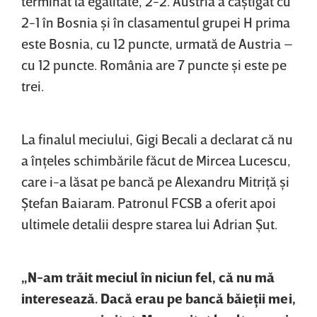
terminat la egalitate, 2-2. Austria a câştigat cu
2-1 în Bosnia şi în clasamentul grupei H prima
este Bosnia, cu 12 puncte, urmată de Austria –
cu 12 puncte. România are 7 puncte şi este pe
trei.
La finalul meciului, Gigi Becali a declarat că nu
a înţeles schimbările făcut de Mircea Lucescu,
care i-a lăsat pe bancă pe Alexandru Mitriţă şi
Ştefan Baiaram. Patronul FCSB a oferit apoi
ultimele detalii despre starea lui Adrian Şut.
„N-am trăit meciul în niciun fel, că nu mă
interesează. Dacă erau pe bancă băieţii mei,