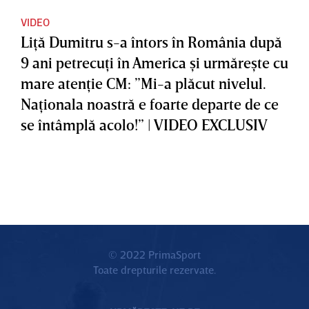
VIDEO
Liţă Dumitru s-a întors în România după
9 ani petrecuţi în America şi urmăreşte cu
mare atenţie CM: ”Mi-a plăcut nivelul.
Naţionala noastră e foarte departe de ce
se întâmplă acolo!” | VIDEO EXCLUSIV
© 2022 PrimaSport
Toate drepturile rezervate.