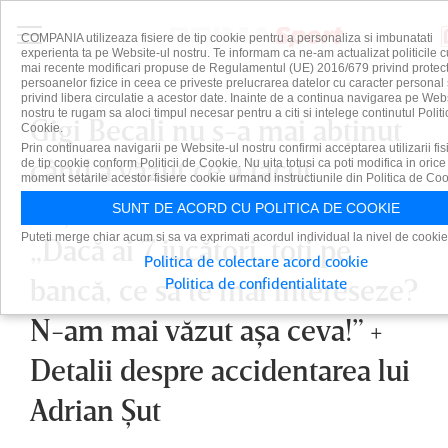
COMPANIA utilizeaza fisiere de tip cookie pentru a personaliza si imbunatati
experienta ta pe Website-ul nostru. Te informam ca ne-am actualizat politicile c
mai recente modificari propuse de Regulamentul (UE) 2016/679 privind protect
persoanelor fizice in ceea ce priveste prelucrarea datelor cu caracter personal 
privind libera circulatie a acestor date. Inainte de a continua navigarea pe Web
nostru te rugam sa aloci timpul necesar pentru a citi si intelege continutul Politi
Gigi Becali nu s-a mai abţinut
Cookie.
Prin continuarea navigarii pe Website-ul nostru confirmi acceptarea utilizarii fis
când a văzut ce a făcut
de tip cookie conform Politicii de Cookie. Nu uita totusi ca poti modifica in orice
moment setarile acestor fisiere cookie urmand instructiunile din Politica de Coo
naţionala lui Mircea Lucescu:
SUNT DE ACORD CU POLITICA DE COOKIE
Puteti merge chiar acum si sa va exprimati acordul individual la nivel de cookie
„Dacă ai 7 jucători, toţi pe
Politica de colectare acord cookie
bancă, ce să te mai intereseze?
Politica de confidentialitate
N-am mai văzut aşa ceva!” +
Detalii despre accidentarea lui
Adrian Şut