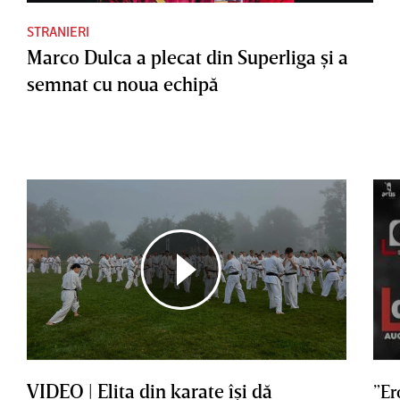
STRANIERI
Marco Dulca a plecat din Superliga şi a
semnat cu noua echipă
VIDEO | Elita din karate îşi dă
”Er