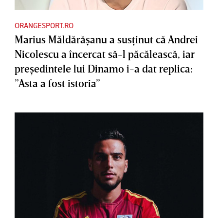
ORANGESPORT.RO
Marius Măldărăşanu a susţinut că Andrei
Nicolescu a încercat să-l păcălească, iar
preşedintele lui Dinamo i-a dat replica:
”Asta a fost istoria”