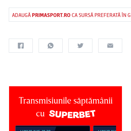
ADAUGĂ
PRIMASPORT.RO
CA SURSĂ PREFERATĂ ÎN 
Transmisiunile săptămânii
cu