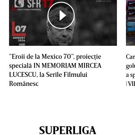
”Eroii de la Mexico 70”, proiecţie
Cam
specială IN MEMORIAM MIRCEA
gol
LUCESCU, la Serile Filmului
a s
Românesc
| V
SUPERLIGA