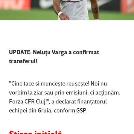
UPDATE: Neluţu Varga a confirmat
transferul!
"Cine tace si munceşte reuşeşte! Noi nu
vorbim la ziar sau prin emisiuni, ci acţionăm.
Forza CFR Cluj!", a declarat finanţatorul
echipei din Gruia, conform
GSP
.
Ştirea iniţială