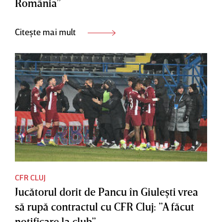
România”
Citește mai mult
CFR CLUJ
Jucătorul dorit de Pancu în Giuleşti vrea
să rupă contractul cu CFR Cluj: ”A făcut
notificare la club”