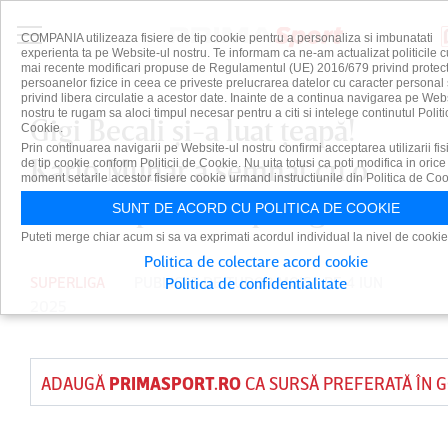
COMPANIA utilizeaza fisiere de tip cookie pentru a personaliza si imbunatati
experienta ta pe Website-ul nostru. Te informam ca ne-am actualizat politicile c
mai recente modificari propuse de Regulamentul (UE) 2016/679 privind protect
persoanelor fizice in ceea ce priveste prelucrarea datelor cu caracter personal 
privind libera circulatie a acestor date. Inainte de a continua navigarea pe Web
nostru te rugam sa aloci timpul necesar pentru a citi si intelege continutul Politi
Gigi Becali şi-a luat ţeapă!
Cookie.
Prin continuarea navigarii pe Website-ul nostru confirmi acceptarea utilizarii fis
Karlo Muhar a semnat cu o
de tip cookie conform Politicii de Cookie. Nu uita totusi ca poti modifica in orice
moment setarile acestor fisiere cookie urmand instructiunile din Politica de Coo
altă echipă din Superliga
SUNT DE ACORD CU POLITICA DE COOKIE
Puteti merge chiar acum si sa va exprimati acordul individual la nivel de cookie
Politica de colectare acord cookie
SUPERLIGA
PUBLICAT DE
TUDOR MOISA
PE 4 IUN
Politica de confidentialitate
2025
ADAUGĂ
PRIMASPORT.RO
CA SURSĂ PREFERATĂ ÎN 