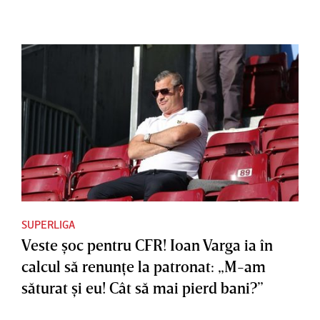
SUPERLIGA
Veste şoc pentru CFR! Ioan Varga ia în
calcul să renunţe la patronat: „M-am
săturat şi eu! Cât să mai pierd bani?”