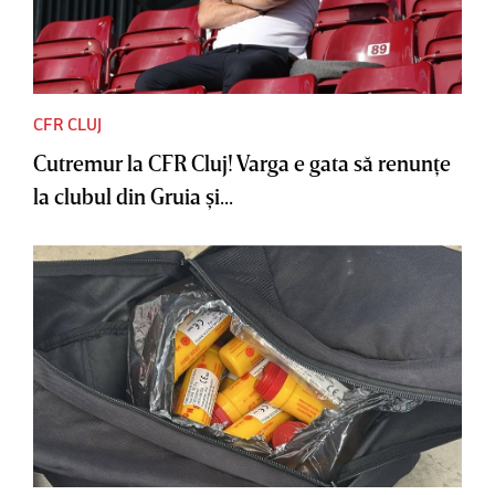
CFR CLUJ
Cutremur la CFR Cluj! Varga e gata să renunţe
la clubul din Gruia şi...