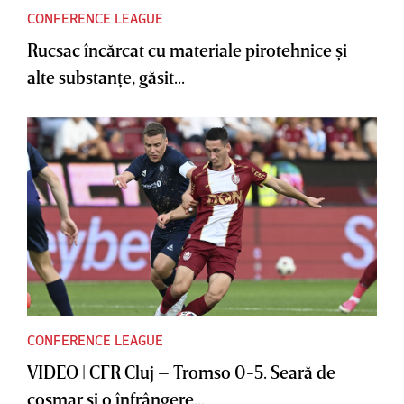
CONFERENCE LEAGUE
Rucsac încărcat cu materiale pirotehnice şi
alte substanţe, găsit...
CONFERENCE LEAGUE
VIDEO | CFR Cluj – Tromso 0-5. Seară de
coşmar şi o înfrângere...