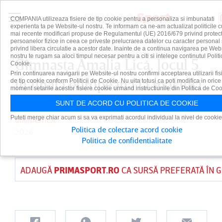
COMPANIA utilizeaza fisiere de tip cookie pentru a personaliza si imbunatati
experienta ta pe Website-ul nostru. Te informam ca ne-am actualizat politicile c
mai recente modificari propuse de Regulamentul (UE) 2016/679 privind protect
persoanelor fizice in ceea ce priveste prelucrarea datelor cu caracter personal 
privind libera circulatie a acestor date. Inainte de a continua navigarea pe Web
nostru te rugam sa aloci timpul necesar pentru a citi si intelege continutul Politi
Gimnasta Amalia Lică, locul 5
Cookie.
Prin continuarea navigarii pe Website-ul nostru confirmi acceptarea utilizarii fis
în finala europeană la măciuci
de tip cookie conform Politicii de Cookie. Nu uita totusi ca poti modifica in orice
moment setarile acestor fisiere cookie urmand instructiunile din Politica de Coo
SUNT DE ACORD CU POLITICA DE COOKIE
Puteti merge chiar acum si sa va exprimati acordul individual la nivel de cookie
GIMNASTICA
PUBLICAT DE
DAIAN CUTU
PE 1 IUN
Politica de colectare acord cookie
2026
Politica de confidentialitate
ADAUGĂ
PRIMASPORT.RO
CA SURSĂ PREFERATĂ ÎN 