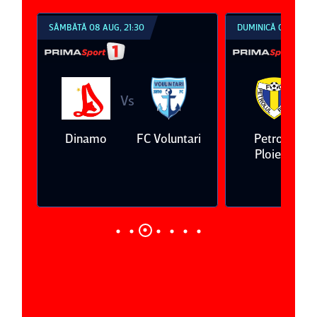
SÂMBĂTĂ 08 AUG, 21:30
DUMINICĂ 09 AUG, 1
Vs
V
eda
Dinamo
FC Voluntari
Petrolul
Ploieşti