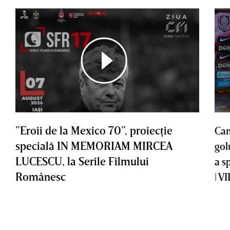
”Eroii de la Mexico 70”, proiecţie
Cam
specială IN MEMORIAM MIRCEA
gol
LUCESCU, la Serile Filmului
a s
Românesc
| V