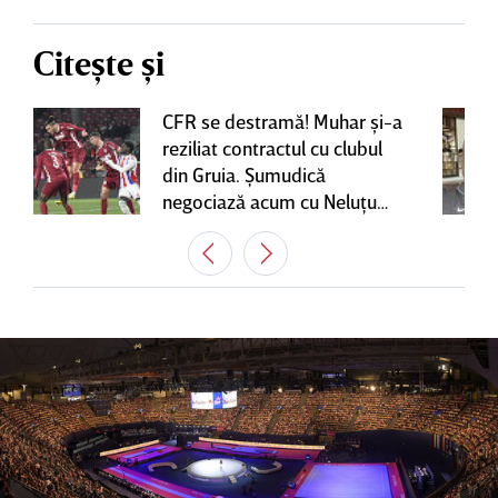
Citește și
CFR se destramă! Muhar şi-a
reziliat contractul cu clubul
din Gruia. Şumudică
negociază acum cu Neluţu
Varga, care mai are o
variantă pentru banca tehnică
| EXCLUSIV