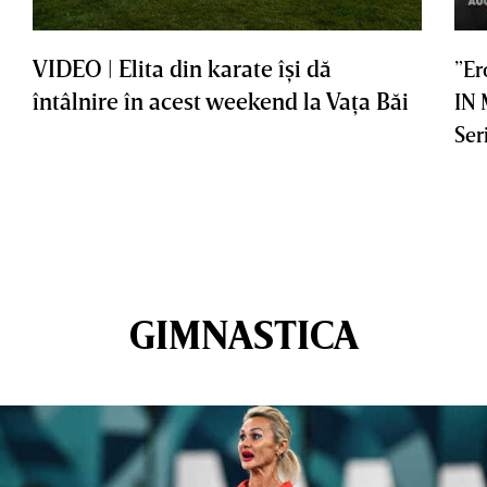
VIDEO | Elita din karate îşi dă
”Er
întâlnire în acest weekend la Vaţa Băi
IN
Ser
GIMNASTICA