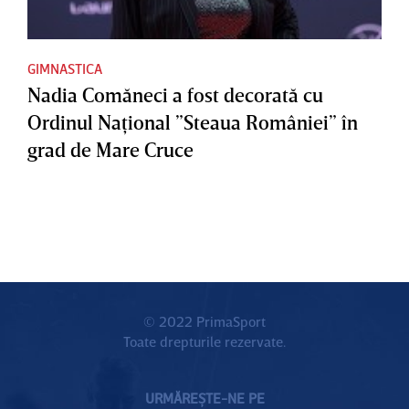
GIMNASTICA
Nadia Comăneci a fost decorată cu
Ordinul Naţional ”Steaua României” în
grad de Mare Cruce
© 2022 PrimaSport
Toate drepturile rezervate.
URMĂREȘTE-NE PE