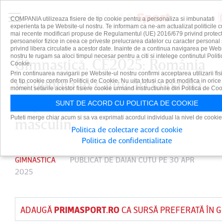
COMPANIA utilizeaza fisiere de tip cookie pentru a personaliza si imbunatati
experienta ta pe Website-ul nostru. Te informam ca ne-am actualizat politicile c
mai recente modificari propuse de Regulamentul (UE) 2016/679 privind protect
persoanelor fizice in ceea ce priveste prelucrarea datelor cu caracter personal 
privind libera circulatie a acestor date. Inainte de a continua navigarea pe Web
nostru te rugam sa aloci timpul necesar pentru a citi si intelege continutul Politi
Gimnastică, CE2025: România
Cookie.
Prin continuarea navigarii pe Website-ul nostru confirmi acceptarea utilizarii fis
va debuta în calificări la bârnă,
de tip cookie conform Politicii de Cookie. Nu uita totusi ca poti modifica in orice
moment setarile acestor fisiere cookie urmand instructiunile din Politica de Coo
respectiv la cal cu mânere, la
SUNT DE ACORD CU POLITICA DE COOKIE
Puteti merge chiar acum si sa va exprimati acordul individual la nivel de cookie
masculin
Politica de colectare acord cookie
Politica de confidentialitate
GIMNASTICA
PUBLICAT DE
DAIAN CUTU
PE 30 APR
2025
ADAUGĂ
PRIMASPORT.RO
CA SURSĂ PREFERATĂ ÎN 