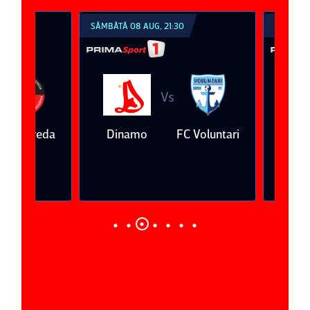
SÂMBĂTĂ 08 AUG, 21:30
DUMINICĂ 09 AUG, 1
Vs
V
eda
Dinamo
FC Voluntari
Petrolul
Ploieşti