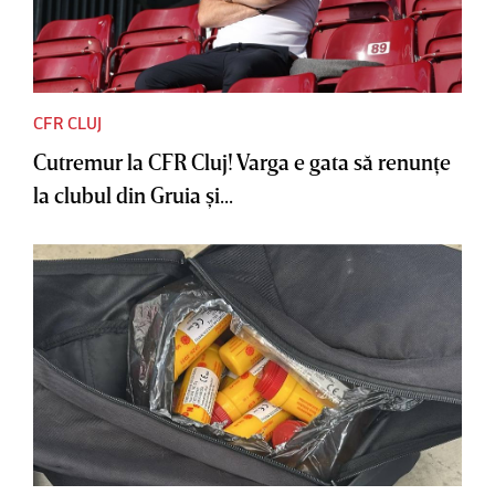
CFR CLUJ
Cutremur la CFR Cluj! Varga e gata să renunţe
la clubul din Gruia şi...