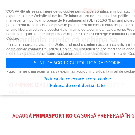
COMPANIA utilizeaza fisiere de tip cookie pentru a personaliza si imbunatati
experienta ta pe Website-ul nostru. Te informam ca ne-am actualizat politicile c
mai recente modificari propuse de Regulamentul (UE) 2016/679 privind protect
persoanelor fizice in ceea ce priveste prelucrarea datelor cu caracter personal 
privind libera circulatie a acestor date. Inainte de a continua navigarea pe Web
nostru te rugam sa aloci timpul necesar pentru a citi si intelege continutul Politi
Guardiola crede că echipa sa
Cookie.
Prin continuarea navigarii pe Website-ul nostru confirmi acceptarea utilizarii fis
are şanse de numai 1% să
de tip cookie conform Politicii de Cookie. Nu uita totusi ca poti modifica in orice
moment setarile acestor fisiere cookie urmand instructiunile din Politica de Coo
elimine pe Real Madrid
SUNT DE ACORD CU POLITICA DE COOKIE
Puteti merge chiar acum si sa va exprimati acordul individual la nivel de cookie
Politica de colectare acord cookie
CHAMPIONS LEAGUE
PUBLICAT DE
DAIAN CUTU
PE 17
Politica de confidentialitate
FEB 2025
ADAUGĂ
PRIMASPORT.RO
CA SURSĂ PREFERATĂ ÎN 