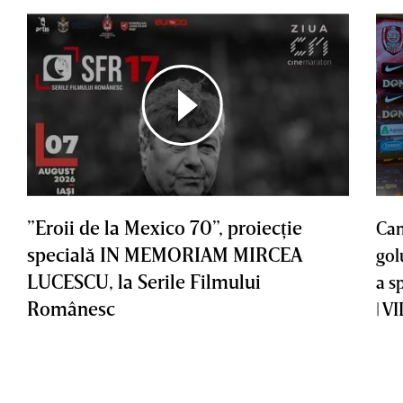
”Eroii de la Mexico 70”, proiecţie
Cam
specială IN MEMORIAM MIRCEA
gol
LUCESCU, la Serile Filmului
a s
Românesc
| V