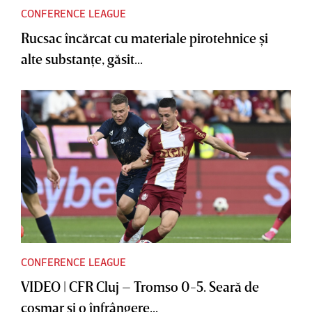
CONFERENCE LEAGUE
Rucsac încărcat cu materiale pirotehnice şi
alte substanţe, găsit...
CONFERENCE LEAGUE
VIDEO | CFR Cluj – Tromso 0-5. Seară de
coşmar şi o înfrângere...