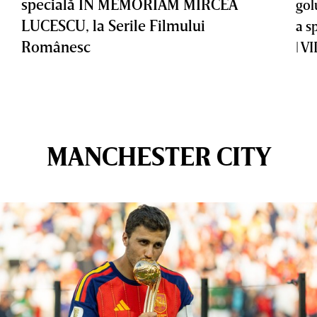
specială IN MEMORIAM MIRCEA
gol
LUCESCU, la Serile Filmului
a s
Românesc
| V
MANCHESTER CITY