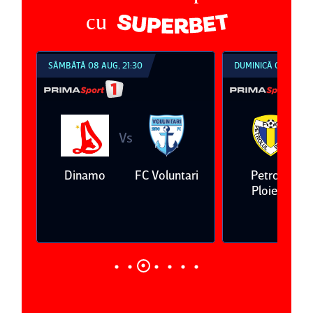
cu
SÂMBĂTĂ 08 AUG, 21:30
DUMINICĂ 09 AUG, 1
Vs
V
eda
Dinamo
FC Voluntari
Petrolul
Ploieşti