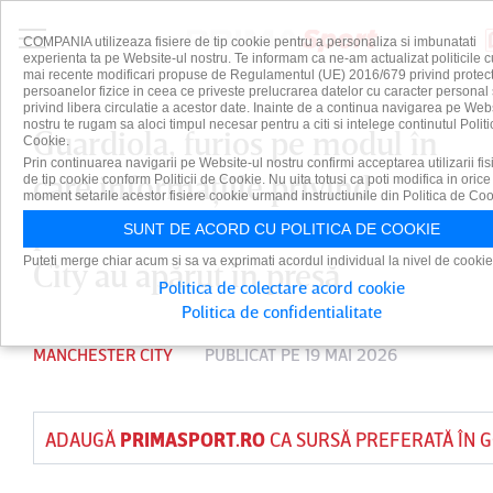
COMPANIA utilizeaza fisiere de tip cookie pentru a personaliza si imbunatati
experienta ta pe Website-ul nostru. Te informam ca ne-am actualizat politicile c
mai recente modificari propuse de Regulamentul (UE) 2016/679 privind protect
persoanelor fizice in ceea ce priveste prelucrarea datelor cu caracter personal 
privind libera circulatie a acestor date. Inainte de a continua navigarea pe Web
nostru te rugam sa aloci timpul necesar pentru a citi si intelege continutul Politi
Guardiola, furios pe modul în
Cookie.
Prin continuarea navigarii pe Website-ul nostru confirmi acceptarea utilizarii fis
care informaţiile privind
de tip cookie conform Politicii de Cookie. Nu uita totusi ca poti modifica in orice
moment setarile acestor fisiere cookie urmand instructiunile din Politica de Coo
plecarea sa de la Manchester
SUNT DE ACORD CU POLITICA DE COOKIE
Puteti merge chiar acum si sa va exprimati acordul individual la nivel de cookie
City au apărut în presă
Politica de colectare acord cookie
Politica de confidentialitate
MANCHESTER CITY
PUBLICAT PE 19 MAI 2026
ADAUGĂ
PRIMASPORT.RO
CA SURSĂ PREFERATĂ ÎN 