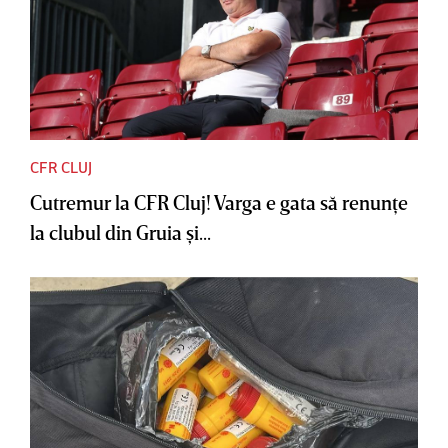
CFR CLUJ
Cutremur la CFR Cluj! Varga e gata să renunţe
la clubul din Gruia şi...