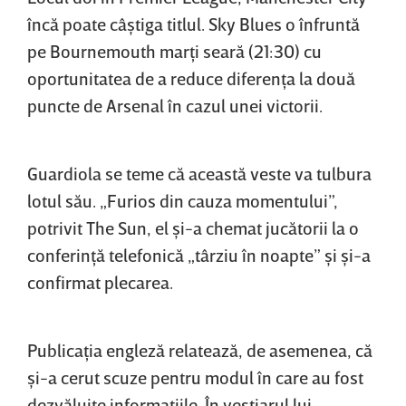
încă poate câştiga titlul. Sky Blues o înfruntă
pe Bournemouth marţi seară (21:30) cu
oportunitatea de a reduce diferenţa la două
puncte de Arsenal în cazul unei victorii.
Guardiola se teme că această veste va tulbura
lotul său. „Furios din cauza momentului”,
potrivit The Sun, el şi-a chemat jucătorii la o
conferinţă telefonică „târziu în noapte” şi şi-a
confirmat plecarea.
Publicaţia engleză relatează, de asemenea, că
şi-a cerut scuze pentru modul în care au fost
dezvăluite informaţiile. În vestiarul lui