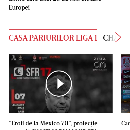
Europei
CASA PARIURILOR LIGA 1
CHAMP
”Eroii de la Mexico 70”, proiecţie
Cam