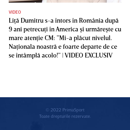
VIDEO
Liţă Dumitru s-a întors în România după
9 ani petrecuţi în America şi urmăreşte cu
mare atenţie CM: ”Mi-a plăcut nivelul.
Naţionala noastră e foarte departe de ce
se întâmplă acolo!” | VIDEO EXCLUSIV
© 2022 PrimaSport
Toate drepturile rezervate.