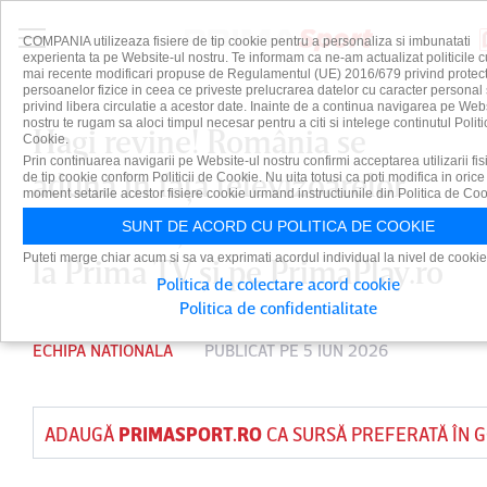
COMPANIA utilizeaza fisiere de tip cookie pentru a personaliza si imbunatati
experienta ta pe Website-ul nostru. Te informam ca ne-am actualizat politicile c
mai recente modificari propuse de Regulamentul (UE) 2016/679 privind protect
persoanelor fizice in ceea ce priveste prelucrarea datelor cu caracter personal 
privind libera circulatie a acestor date. Inainte de a continua navigarea pe Web
nostru te rugam sa aloci timpul necesar pentru a citi si intelege continutul Politi
Hagi revine! România se
Cookie.
Prin continuarea navigarii pe Website-ul nostru confirmi acceptarea utilizarii fis
adună în faţa televizoarelor.
de tip cookie conform Politicii de Cookie. Nu uita totusi ca poti modifica in orice
moment setarile acestor fisiere cookie urmand instructiunile din Politica de Coo
Meciul cu Ţara Galilor se vede
SUNT DE ACORD CU POLITICA DE COOKIE
Puteti merge chiar acum si sa va exprimati acordul individual la nivel de cookie
la Prima TV şi pe PrimaPlay.ro
Politica de colectare acord cookie
Politica de confidentialitate
ECHIPA NATIONALA
PUBLICAT PE 5 IUN 2026
ADAUGĂ
PRIMASPORT.RO
CA SURSĂ PREFERATĂ ÎN 