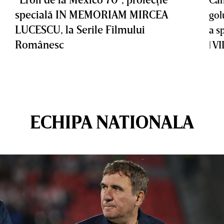
specială IN MEMORIAM MIRCEA
gol
LUCESCU, la Serile Filmului
a s
Românesc
| V
ECHIPA NATIONALA