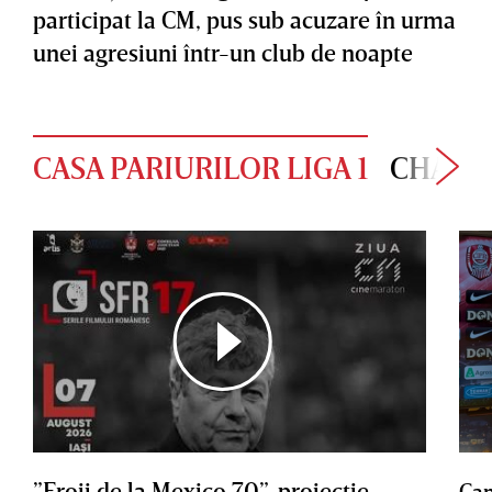
participat la CM, pus sub acuzare în urma
unei agresiuni într-un club de noapte
CASA PARIURILOR LIGA 1
CHAMP
”Eroii de la Mexico 70”, proiecţie
Cam