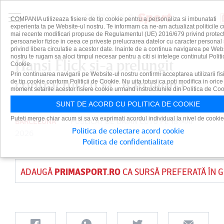
COMPANIA utilizeaza fisiere de tip cookie pentru a personaliza si imbunatati
experienta ta pe Website-ul nostru. Te informam ca ne-am actualizat politicile c
mai recente modificari propuse de Regulamentul (UE) 2016/679 privind protect
persoanelor fizice in ceea ce priveste prelucrarea datelor cu caracter personal 
privind libera circulatie a acestor date. Inainte de a continua navigarea pe Web
nostru te rugam sa aloci timpul necesar pentru a citi si intelege continutul Politi
Hansi Flick şi-a prelungit
Cookie.
Prin continuarea navigarii pe Website-ul nostru confirmi acceptarea utilizarii fis
contractul cu FC Barcelona
de tip cookie conform Politicii de Cookie. Nu uita totusi ca poti modifica in orice
moment setarile acestor fisiere cookie urmand instructiunile din Politica de Coo
SUNT DE ACORD CU POLITICA DE COOKIE
Puteti merge chiar acum si sa va exprimati acordul individual la nivel de cookie
BARCELONA
PUBLICAT DE
DAIAN CUTU
PE 18 MAI
Politica de colectare acord cookie
2026
Politica de confidentialitate
ADAUGĂ
PRIMASPORT.RO
CA SURSĂ PREFERATĂ ÎN 