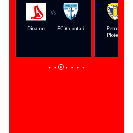
Vs
V
eda
Dinamo
FC Voluntari
Petrolul
Ploieşti