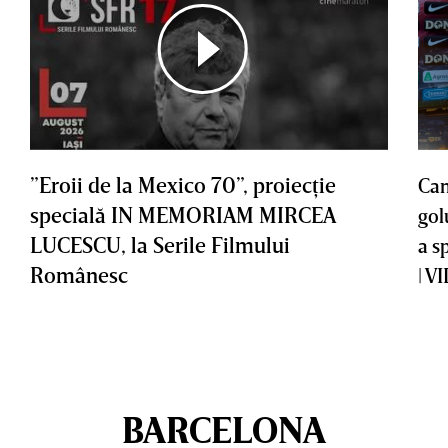
”Eroii de la Mexico 70”, proiecţie
Cam
specială IN MEMORIAM MIRCEA
gol
LUCESCU, la Serile Filmului
a s
Românesc
| V
BARCELONA