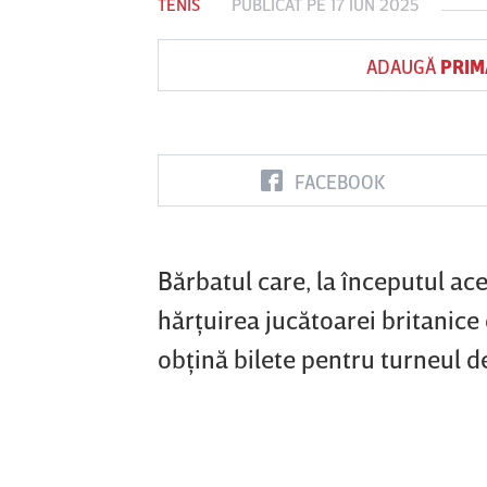
TENIS
PUBLICAT PE 17 IUN 2025
ADAUGĂ
PRIM
Vs
Corvinul
Sepsi OSK Sf
FCSB
UTA 
unedoara
Gheorghe
FACEBOOK
Bărbatul care, la începutul ace
hărţuirea jucătoarei britanic
obţină bilete pentru turneul 