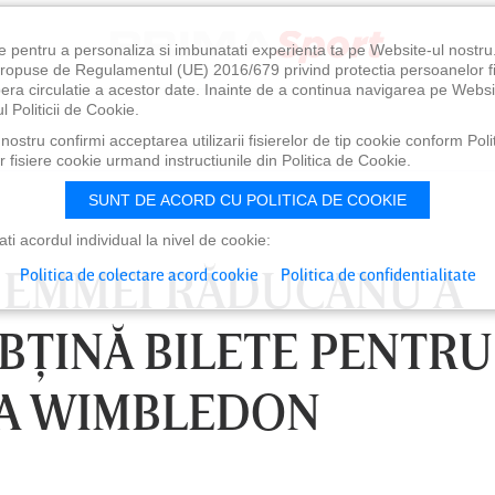
e pentru a personaliza si imbunatati experienta ta pe Website-ul nostr
i propuse de Regulamentul (UE) 2016/679 privind protectia persoanelor f
ibera circulatie a acestor date. Inainte de a continua navigarea pe Websi
l Politicii de Cookie.
ostru confirmi acceptarea utilizarii fisierelor de tip cookie conform Polit
 fisiere cookie urmand instructiunile din Politica de Cookie.
SUNT DE ACORD CU POLITICA DE COOKIE
i acordul individual la nivel de cookie:
 EMMEI RĂDUCANU A
Politica de colectare acord cookie
Politica de confidentialitate
OBŢINĂ BILETE PENTRU
LA WIMBLEDON
 AUG, 21:00
SÂMBĂTĂ 08 AUG, 18:30