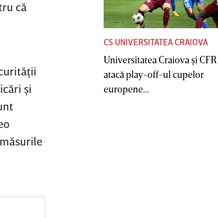
tru că
CS UNIVERSITATEA CRAIOVA
Universitatea Craiova şi CFR
urităţii
atacă play-off-ul cupelor
cări şi
europene...
unt
deo
 măsurile