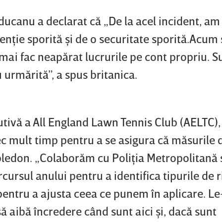
canu a declarat că „De la acel incident, am
tenţie sporită şi de o securitate sporită.Acum
mai fac neapărat lucrurile pe cont propriu. S
urmărită”, a spus britanica.
utivă a All England Lawn Tennis Club (AELTC),
ec mult timp pentru a se asigura că măsurile 
bledon. „Colaborăm cu Poliţia Metropolitană ş
rcursul anului pentru a identifica tipurile de r
 pentru a ajusta ceea ce punem în aplicare. Le
să aibă încredere când sunt aici şi, dacă sunt