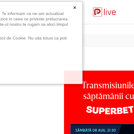
×
u. Te informam ca ne-am actualizat
izice in ceea ce priveste prelucrarea
te-ul nostru te rugam sa aloci timpul
icii de Cookie. Nu uita totusi ca poti
Transmisiunil
săptămânii c
SÂMBĂTĂ 08 AUG, 21:30
DUMINICĂ 09 AUG, 18:30