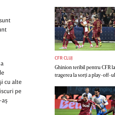
 sunt
unt
CFR CLUJ
 a
Ghinion teribil pentru CFR l
de
tragerea la sorţi a play-off-ul
i cu alte
iscuri pe
-aş