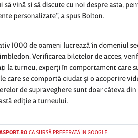
bui să vină şi să discute cu noi despre asta, pen
te personalizate”, a spus Bolton.
tiv 1000 de oameni lucrează în domeniul sec
mbledon. Verificarea biletelor de acces, verifi
laţi la turneu, experţi în comportament care s
ele care se comportă ciudat şi o acoperire vi
erelor de supraveghere sunt doar câteva din
stă ediţie a turneului.
ASPORT.RO
CA SURSĂ PREFERATĂ ÎN GOOGLE