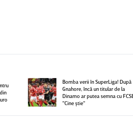
Bomba verii în SuperLiga! După
ntru
Gnahore, încă un titular de la
 din
Dinamo ar putea semna cu FCS
euro
"Cine ştie"