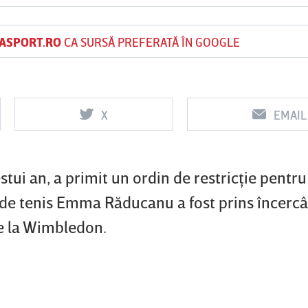
ASPORT.RO
CA SURSĂ PREFERATĂ ÎN GOOGLE
Vs
Vs
Arad
Rapid
Farul
Csikszereda
Constanţa
X
EMAIL
stui an, a primit un ordin de restricţie pentru
e de tenis Emma Răducanu a fost prins încerc
de la Wimbledon.