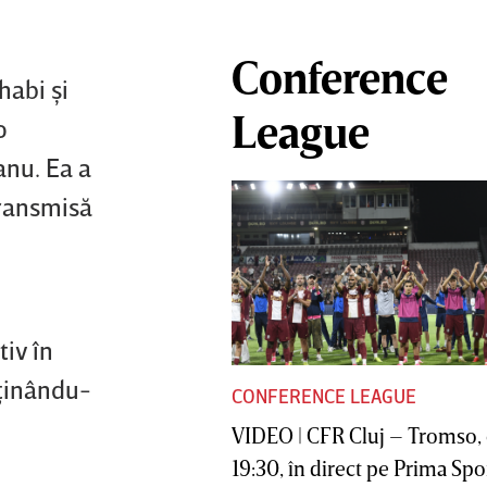
Conference
habi şi
League
o
anu. Ea a
transmisă
iv în
eţinându-
CONFERENCE LEAGUE
VIDEO | CFR Cluj – Tromso, 
19:30, în direct pe Prima Sport