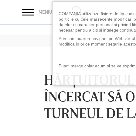
CAUTĂ
MENIU
COMPANIA utilizeaza fisiere de tip cooki
politicile cu cele mai recente modificar
datelor cu caracter personal si privind l
necesar pentru a citi si intelege continutu
Prin continuarea navigarii pe Website-ul n
modifica in orice moment setarile acestor
Puteti merge chiar acum si sa va exprimat
HĂRŢUITORUL
ÎNCERCAT SĂ 
TURNEUL DE 
LUNI 10 AUG, 21:30
VINERI 07