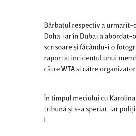
Bărbatul respectiv a urmarit-
Doha, iar în Dubai a abordat-o
scrisoare şi făcându-i o fotog
raportat incidentul unui membr
către WTA şi către organizatori
În timpul meciului cu Karolin
tribună şi s-a speriat, iar pol
l.