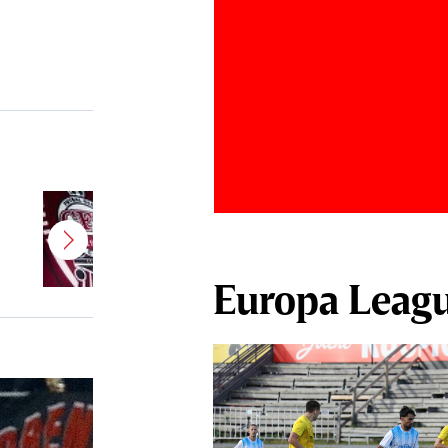
”Am bătut palma!” CFR Cluj are
antrenor nou! Revenire de
senzaţie în Superliga
Europa Leag