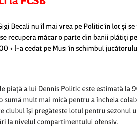
ci la FCSB
Gigi Becali nu îl mai vrea pe Politic în lot şi se
a se recupera măcar o parte din banii plătiţi p
00 + l-a cedat pe Musi în schimbul jucătorulu
 piaţă a lui Dennis Politic este estimată la
 o sumă mult mai mică pentru a încheia colab
re clubul îşi pregăteşte lotul pentru sezonul 
ri la nivelul compartimentului ofensiv.