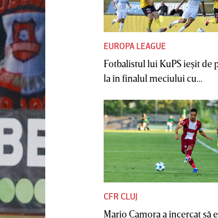
EUROPA LEAGUE
Fotbalistul lui KuPS ieşit de 
la în finalul meciului cu...
CFR CLUJ
Mario Camora a încercat să e