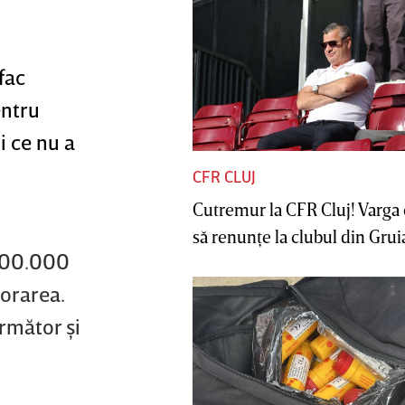
 fac
entru
i ce nu a
CFR CLUJ
Cutremur la CFR Cluj! Varga 
să renunţe la clubul din Gruia 
 900.000
orarea.
următor şi