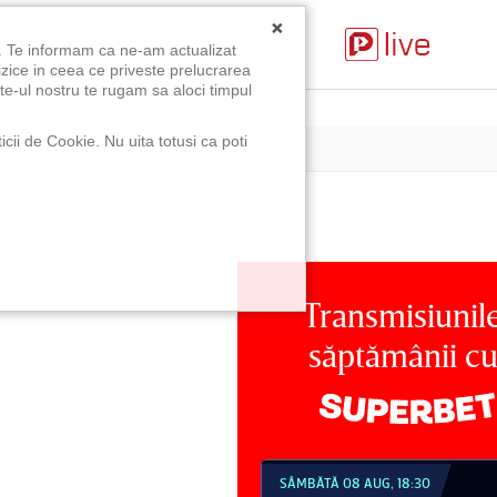
×
u. Te informam ca ne-am actualizat
izice in ceea ce priveste prelucrarea
te-ul nostru te rugam sa aloci timpul
icii de Cookie. Nu uita totusi ca poti
Transmisiunil
săptămânii c
MBĂTĂ 08 AUG, 18:30
SÂMBĂTĂ 08 AUG, 21:30