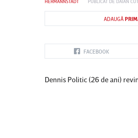
HERMANNSTADT
PUBLICAT DE
DAIAN CU
ADAUGĂ
PRIM
Vs
FC Botoşani
Corvinul
Sepsi OSK S
Hunedoara
Gheorghe
FACEBOOK
Dennis Politic (26 de ani) revi