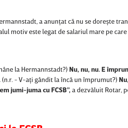
Hermannstadt, a anunţat că nu se doreşte tran
ul motiv este legat de salariul mare pe care 
rămâne la Hermannstadt?)
Nu, nu, nu. E împru
.
(n.r. - V-aţi gândit la încă un împrumut?)
Nu
inem jumi-juma cu FCSB”,
a dezvăluit Rotar, 