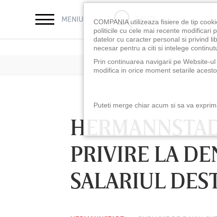
CAUTĂ
MENIU
COMPANIA utilizeaza fisiere de tip cooki
politicile cu cele mai recente modificar
datelor cu caracter personal si privind l
necesar pentru a citi si intelege continutu
Prin continuarea navigarii pe Website-ul n
modifica in orice moment setarile acestor
Puteti merge chiar acum si sa va exprimat
HERMANNSTADT
PRIVIRE LA DE
SALARIUL DES
LUNI 10 AUG, 18:30
LUNI 10 AUG, 21:3