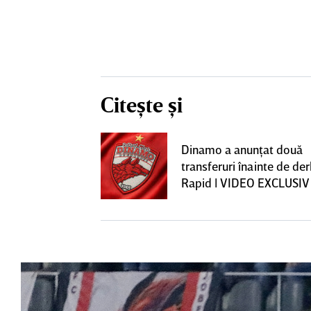
Citește și
construcţia!
Dinamo a anunţat două
 care Marius
transferuri înainte de de
t
Rapid | VIDEO EXCLUSIV