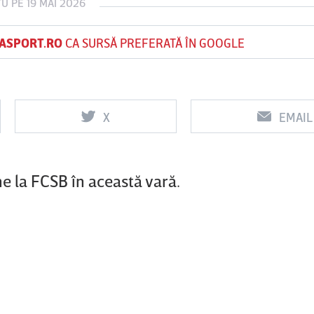
TU
PE 19 MAI 2026
ASPORT.RO
CA SURSĂ PREFERATĂ ÎN GOOGLE
Vs
Vs
f
FCSB
UTA Arad
Rapid
X
EMAIL
0
0
ne la FCSB în această vară.