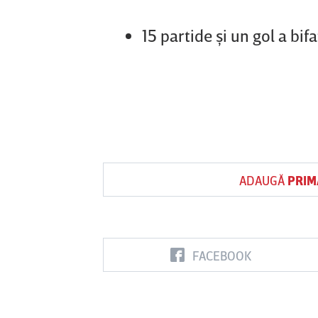
15 partide şi un gol a bif
ADAUGĂ
PRIM
FACEBOOK