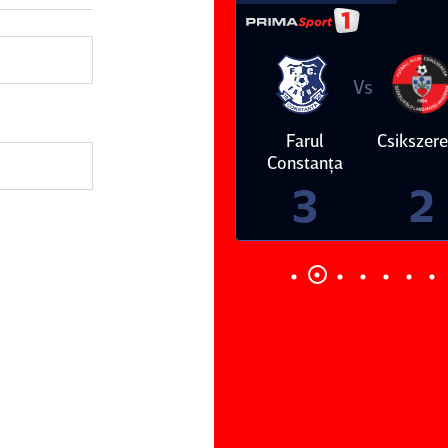
Vs
Vs
Farul
Csikszereda
Dinamo
FC Volunt
Constanţa
4
0
3
2