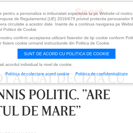
e pentru a personaliza si imbunatati experienta ta pe Website-ul nostr
i propuse de Regulamentul (UE) 2016/679 privind protectia persoanelor f
ibera circulatie a acestor date. Inainte de a continua navigarea pe Websi
l Politicii de Cookie.
ostru confirmi acceptarea utilizarii fisierelor de tip cookie conform Polit
 fisiere cookie urmand instructiunile din Politica de Cookie.
SUNT DE ACORD CU POLITICA DE COOKIE
i acordul individual la nivel de cookie:
 A LUAT DECIZIA CU
Politica de colectare acord cookie
Politica de confidentialitate
NNIS POLITIC. ”ARE
TUL DE MARE”
0
VINERI 07 AUG, 21:00
SÂ