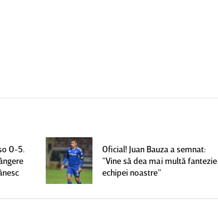
so 0-5.
Oficial! Juan Bauza a semnat:
rângere
”Vine să dea mai multă fantezie
mânesc
echipei noastre”