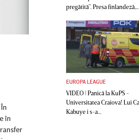
pregătită”. Presa finlandeză,..
EUROPA LEAGUE
VIDEO | Panică la KuPS -
Universitatea Craiova! Lui C
 În
Kabuye i s-a...
e în
transfer