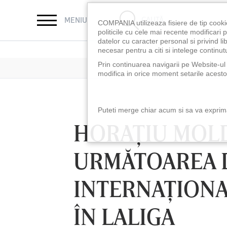
CAUTĂ
MENIU
COMPANIA utilizeaza fisiere de tip cooki
politicile cu cele mai recente modificar
datelor cu caracter personal si privind l
necesar pentru a citi si intelege continutu
Prin continuarea navigarii pe Website-ul n
modifica in orice moment setarile acestor
Puteti merge chiar acum si sa va exprimat
HORAŢIU MOLD
URMĂTOAREA D
INTERNAŢION
ÎN LALIGA
LUNI 10 AUG, 18: