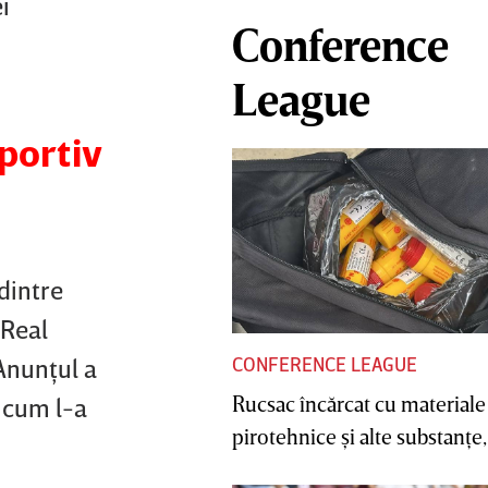
i
Conference
League
portiv
dintre
 Real
CONFERENCE LEAGUE
Anunţul a
Rucsac încărcat cu materiale
t cum l-a
pirotehnice şi alte substanţe, 