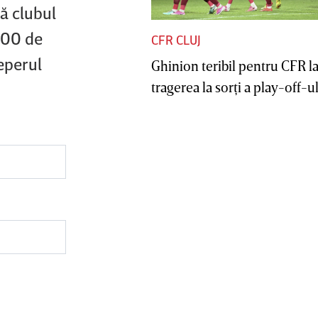
ă clubul
.000 de
CFR CLUJ
eperul
Ghinion teribil pentru CFR l
tragerea la sorţi a play-off-ul