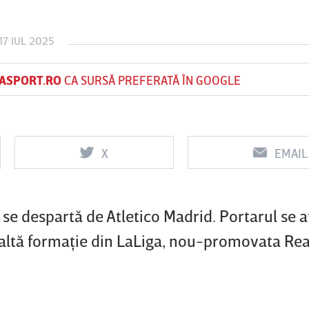
17 IUL 2025
Vs
Vs
ASPORT.RO
CA SURSĂ PREFERATĂ ÎN GOOGLE
Corvinul
Sepsi OSK Sf
FCSB
Hunedoara
Gheorghe
X
EMAIL
e despartă de Atletico Madrid. Portarul se af
o altă formaţie din LaLiga, nou-promovata Rea