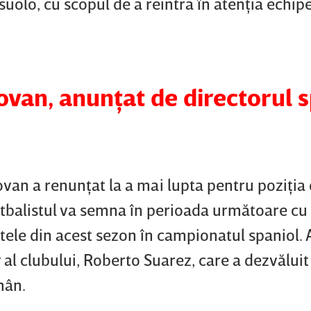
olo, cu scopul de a reintra în atenţia echipe
ovan, anunţat de directorul s
ovan a renunţat la a mai lupta pentru poziţia 
Fotbalistul va semna în perioada următoare cu
le din acest sezon în campionatul spaniol. 
v al clubului, Roberto Suarez, care a dezvălui
mân.