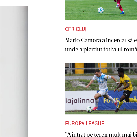
CFR CLUJ
Mario Camora a încercat să e
unde a pierdut fotbalul român
EUROPA LEAGUE
”A intrat pe teren mult mai b