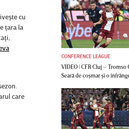
riveşte cu
e ţara la
aţi,
eva
CONFERENCE LEAGUE
VIDEO | CFR Cluj – Tromso 
Seară de coşmar şi o înfrânge
sezon.
arul care