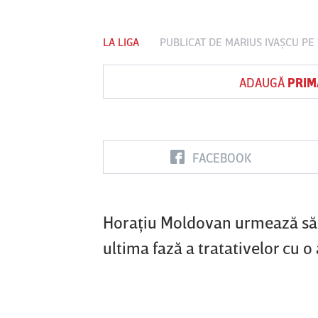
LA LIGA
PUBLICAT DE
MARIUS IVAŞCU
PE 
ADAUGĂ
PRIM
FC Botoşani
FACEBOOK
Horaţiu Moldovan urmează să s
ultima fază a tratativelor cu 