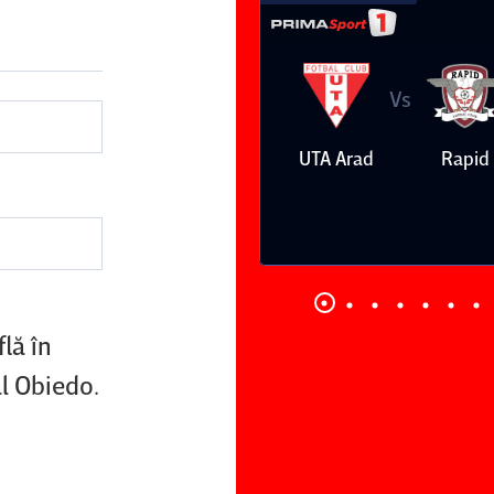
Vs
Vs
UTA Arad
Rapid
Farul
Csikszer
Constanţa
lă în
l Obiedo.