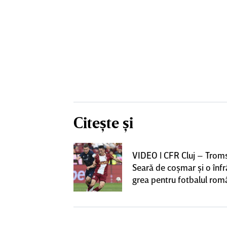
Citește și
iversitatea
VIDEO | CFR Cluj – Trom
pioana României
Seară de coşmar şi o înf
 iniţiativa în
grea pentru fotbalul ro