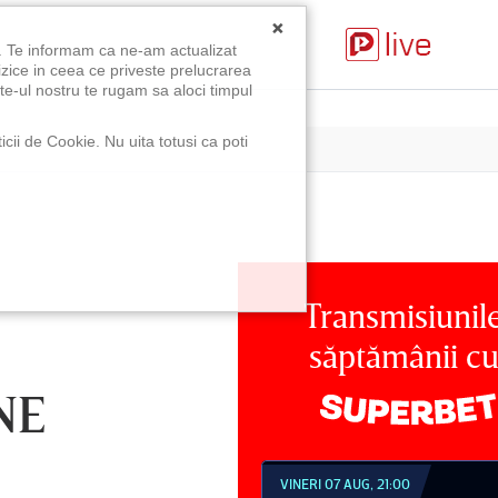
×
u. Te informam ca ne-am actualizat
izice in ceea ce priveste prelucrarea
te-ul nostru te rugam sa aloci timpul
icii de Cookie. Nu uita totusi ca poti
Transmisiunil
săptămânii c
NE
NERI 07 AUG, 21:00
SÂMBĂTĂ 08 AUG, 18:30