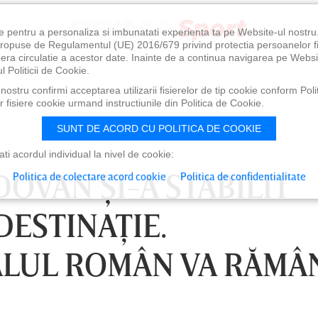
e pentru a personaliza si imbunatati experienta ta pe Website-ul nostr
i propuse de Regulamentul (UE) 2016/679 privind protectia persoanelor f
ibera circulatie a acestor date. Inainte de a continua navigarea pe Websi
l Politicii de Cookie.
ostru confirmi acceptarea utilizarii fisierelor de tip cookie conform Polit
 fisiere cookie urmand instructiunile din Politica de Cookie.
SUNT DE ACORD CU POLITICA DE COOKIE
i acordul individual la nivel de cookie:
OVAN ŞI-A STABILIT
Politica de colectare acord cookie
Politica de confidentialitate
ESTINAŢIE.
ALUL ROMÂN VA RĂMÂ
30
LUNI 10 AUG, 21:30
VI