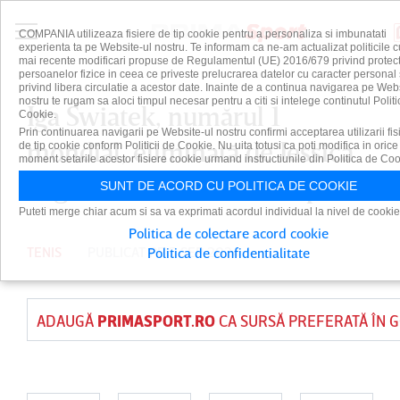
COMPANIA utilizeaza fisiere de tip cookie pentru a personaliza si imbunatati
experienta ta pe Website-ul nostru. Te informam ca ne-am actualizat politicile c
mai recente modificari propuse de Regulamentul (UE) 2016/679 privind protect
persoanelor fizice in ceea ce priveste prelucrarea datelor cu caracter personal 
privind libera circulatie a acestor date. Inainte de a continua navigarea pe Web
nostru te rugam sa aloci timpul necesar pentru a citi si intelege continutul Politi
Iga Swiatek, numărul 1
Cookie.
Prin continuarea navigarii pe Website-ul nostru confirmi acceptarea utilizarii fis
mondial, eliminată de Jessica
de tip cookie conform Politicii de Cookie. Nu uita totusi ca poti modifica in orice
moment setarile acestor fisiere cookie urmand instructiunile din Politica de Coo
Pegula în sferturi la US Open
SUNT DE ACORD CU POLITICA DE COOKIE
Puteti merge chiar acum si sa va exprimati acordul individual la nivel de cookie
Politica de colectare acord cookie
TENIS
PUBLICAT PE 5 SEP 2024
Politica de confidentialitate
ADAUGĂ
PRIMASPORT.RO
CA SURSĂ PREFERATĂ ÎN 