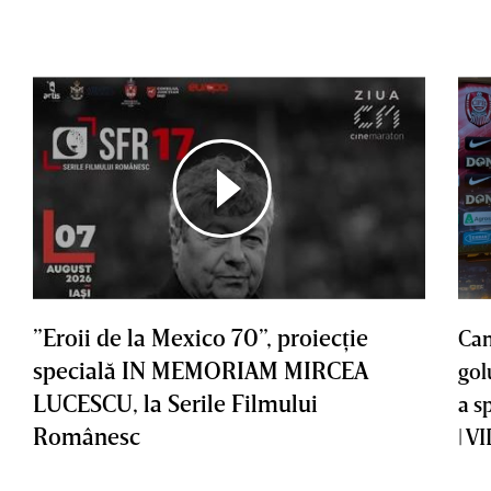
”Eroii de la Mexico 70”, proiecţie
Cam
specială IN MEMORIAM MIRCEA
gol
LUCESCU, la Serile Filmului
a s
Românesc
| V