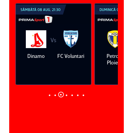
SÂMBĂTĂ 08 AUG, 21:30
DUMINICĂ 09 AUG, 1
Vs
V
eda
Dinamo
FC Voluntari
Petrolul
Ploieşti