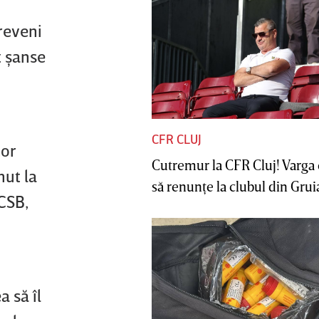
reveni
t şanse
CFR CLUJ
tor
Cutremur la CFR Cluj! Varga 
ut la
să renunţe la clubul din Gruia 
CSB,
a să îl