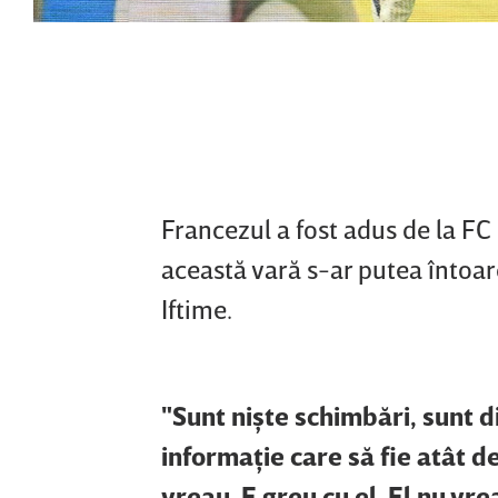
Francezul a fost adus de la FC
această vară s-ar putea întoar
Iftime.
"Sunt nişte schimbări, sunt 
informaţie care să fie atât de 
vreau. E greu cu el. El nu vre