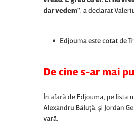
dar vedem"
, a declarat Valer
Edjouma este cotat de T
De cine s-ar mai p
În afară de Edjouma, pe lista n
Alexandru Băluţă, şi Jordan Ge
vară.