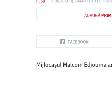
FCSB
PUBLICAT DE
DAIAN CUTU
PE 3 IUN
ADAUGĂ
PRIM
Vs
FC Botoşani
Corvinul
Sepsi OSK S
Hunedoara
Gheorghe
FACEBOOK
Mijlocaşul Malcom Edjouma ar