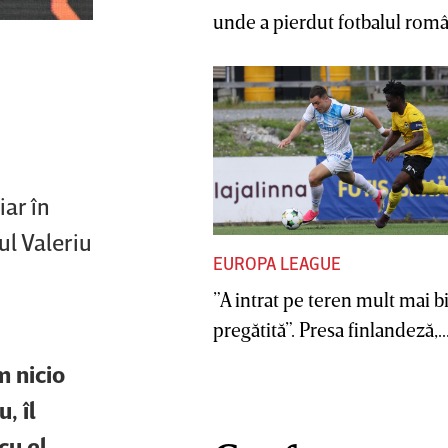
unde a pierdut fotbalul român
ar în
ul Valeriu
EUROPA LEAGUE
”A intrat pe teren mult mai b
pregătită”. Presa finlandeză,..
m nicio
, îl
cu el,