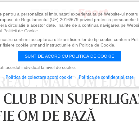
e pentru a personaliza si imbunatati experienta ta pe Website-ul nostr
i propuse de Regulamentul (UE) 2016/679 privind protectia persoanelor f
ibera circulatie a acestor date. Inainte de a continua navigarea pe Websi
l Politicii de Cookie.
ostru confirmi acceptarea utilizarii fisierelor de tip cookie conform Polit
 fisiere cookie urmand instructiunile din Politica de Cookie.
SUNT DE ACORD CU POLITICA DE COOKIE
i acordul individual la nivel de cookie:
 VREAU”. MALCOM EDJ
Politica de colectare acord cookie
Politica de confidentialitate
 CLUB DIN SUPERLIGA
FIE OM DE BAZĂ
0
VINERI 07 AUG, 21:00
SÂ