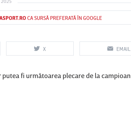
 2025
ASPORT.RO
CA SURSĂ PREFERATĂ ÎN GOOGLE
Vs
Vs
f
FCSB
UTA Arad
Rapid
X
EMAIL
0
0
 putea fi următoarea plecare de la campioan