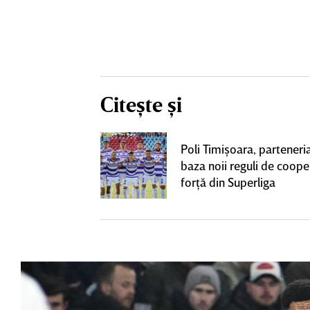
Citește și
 două
Poli Timişoara, parteneria
e de derby-ul cu
baza noii reguli de coope
CLUSIV
forţă din Superliga