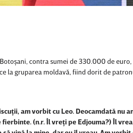
 Botoşani, contra sumei de 330.000 de euro, i
ce la gruparea moldavă, fiind dorit de patron
discuţii, am vorbit cu Leo. Deocamdată nu a
fierbinte. (n.r. Îl vreţi pe Edjouma?) Îl vreau
a să vină la mine, dar eu îl vreau. Am vorbit 