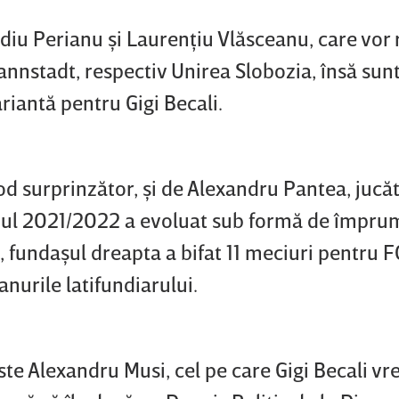
iu Perianu şi Laurenţiu Vlăsceanu, care vor 
nnstadt, respectiv Unirea Slobozia, însă sun
ariantă pentru Gigi Becali.
mod surprinzător, şi de Alexandru Pantea, jucă
nul 2021/2022 a evoluat sub formă de împrum
 fundaşul dreapta a bifat 11 meciuri pentru F
anurile latifundiarului.
te Alexandru Musi, cel pe care Gigi Becali vre