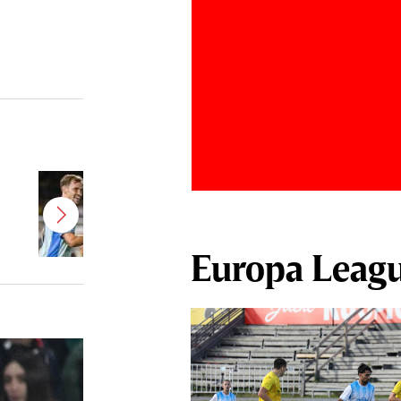
Belgienii au tras concluziile, după
ce Darius Olaru a marcat primul
gol pentru Union Saint-Gilloise
Europa Leag