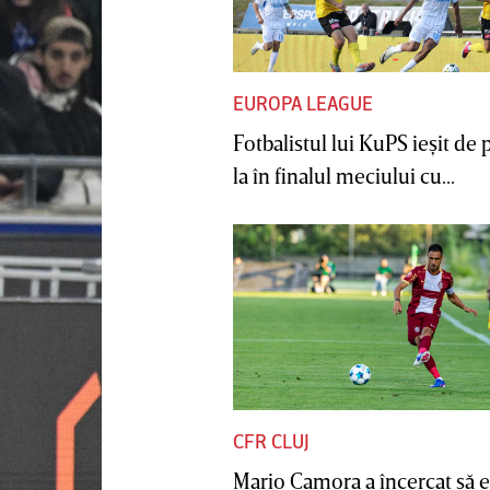
EUROPA LEAGUE
Fotbalistul lui KuPS ieşit de 
la în finalul meciului cu...
CFR CLUJ
Mario Camora a încercat să e