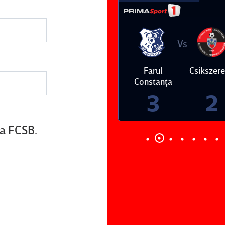
Vs
Vs
Farul
Csikszereda
Dinamo
FC Volunt
Constanţa
4
0
3
2
a FCSB.