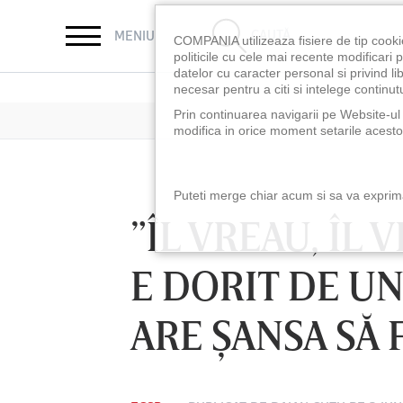
CAUTĂ
MENIU
COMPANIA utilizeaza fisiere de tip cooki
politicile cu cele mai recente modificar
datelor cu caracter personal si privind l
necesar pentru a citi si intelege continutu
Prin continuarea navigarii pe Website-ul n
modifica in orice moment setarile acestor
Puteti merge chiar acum si sa va exprimat
”ÎL VREAU, ÎL
E DORIT DE UN
ARE ŞANSA SĂ 
LUNI 10 AUG, 18:30
LUNI 10 AUG, 21:3