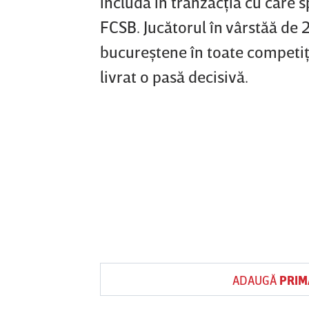
includă în tranzacţia cu care s
FCSB. Jucătorul în vârstăă de 20
bucureştene în toate competiţii
livrat o pasă decisivă.
ADAUGĂ
PRIM