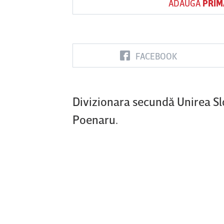
ADAUGĂ
PRIM
Vs
FACEBOOK
FC Botoşani
Corvinul
Sepsi OSK S
Hunedoara
Gheorghe
Divizionara secundă Unirea Slo
Poenaru.