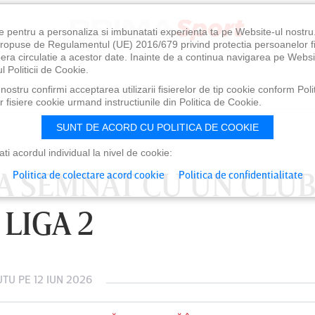
e pentru a personaliza si imbunatati experienta ta pe Website-ul nostr
i propuse de Regulamentul (UE) 2016/679 privind protectia persoanelor f
ibera circulatie a acestor date. Inainte de a continua navigarea pe Websi
l Politicii de Cookie.
ostru confirmi acceptarea utilizarii fisierelor de tip cookie conform Polit
 fisiere cookie urmand instructiunile din Politica de Cookie.
SUNT DE ACORD CU POLITICA DE COOKIE
i acordul individual la nivel de cookie:
 A SEMNAT CU UN CLUB
Politica de colectare acord cookie
Politica de confidentialitate
 LIGA 2
UTU
PE 12 IUN 2026
0
VINERI 07 AUG, 21:00
SÂ