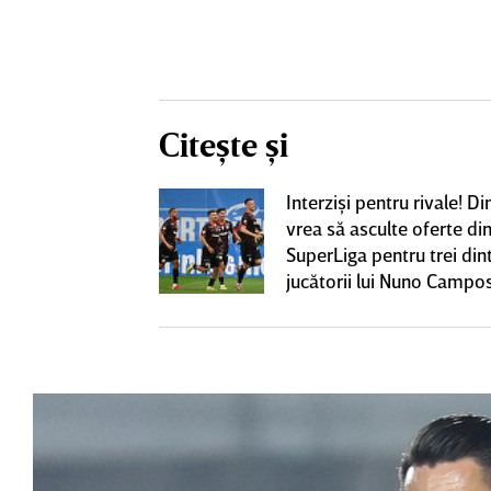
Citește și
iversitatea
Interzişi pentru rivale! 
pioana României
vrea să asculte oferte di
 iniţiativa în
SuperLiga pentru trei din
jucătorii lui Nuno Campo