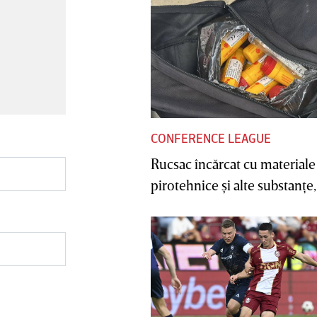
CONFERENCE LEAGUE
Rucsac încărcat cu materiale
pirotehnice şi alte substanţe, 