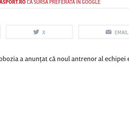
ASPORT.RO
CA SURSĂ PREFERATĂ ÎN GOOGLE
Vs
Vs
X
EMAIL
f
FCSB
UTA Arad
Rapid
bozia a anunţat că noul antrenor al echipei e