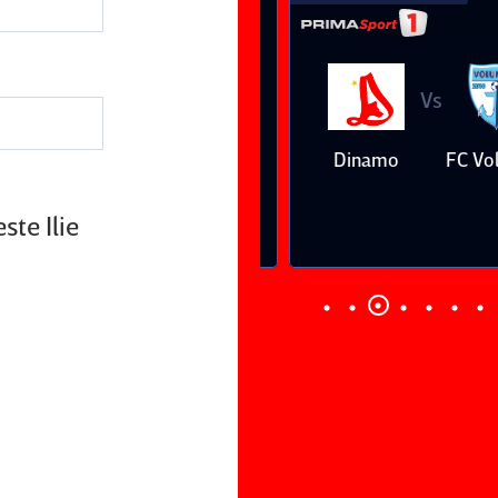
Vs
Vs
Farul
Csikszereda
Dinamo
FC Volunt
Constanţa
ste Ilie