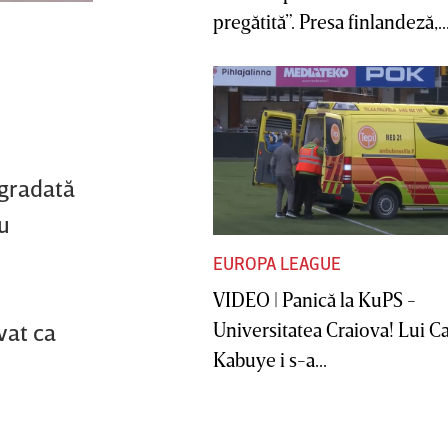
pregătită”. Presa finlandeză,..
ogradată
iu
EUROPA LEAGUE
VIDEO | Panică la KuPS -
Universitatea Craiova! Lui C
vat ca
Kabuye i s-a...