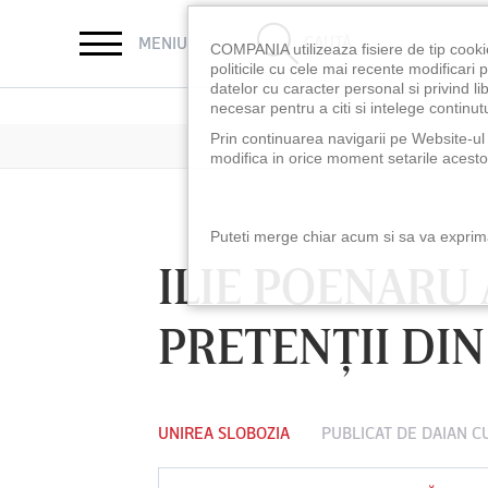
CAUTĂ
MENIU
COMPANIA utilizeaza fisiere de tip cooki
politicile cu cele mai recente modificar
datelor cu caracter personal si privind l
necesar pentru a citi si intelege continutu
Prin continuarea navigarii pe Website-ul n
modifica in orice moment setarile acestor
Puteti merge chiar acum si sa va exprimat
ILIE POENARU
PRETENŢII DIN
UNIREA SLOBOZIA
PUBLICAT DE
DAIAN C
LUNI 10 AUG, 18:30
LUNI 10 AUG, 21:3