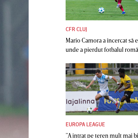
CFR CLUJ
Mario Camora a încercat să e
unde a pierdut fotbalul român
EUROPA LEAGUE
”A intrat pe teren mult mai b