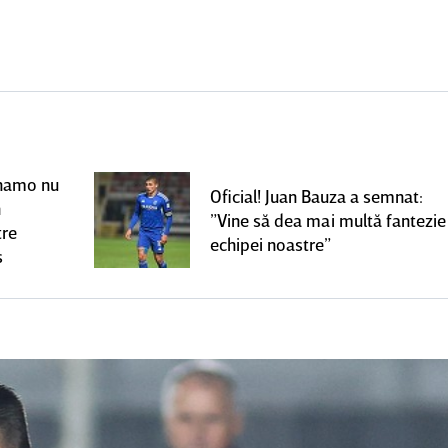
Dinamo nu
Oficial! Juan Bauza a semnat:
n
”Vine să dea mai multă fantezie
tre
echipei noastre”
s