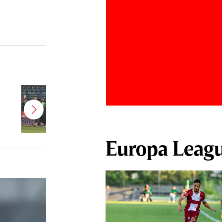
Jucătorul dorit de Pancu în
Giuleşti vrea să rupă contractul cu
CFR Cluj: ”A făcut notificare la
club”
Europa Leag