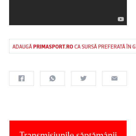
ADAUGĂ
PRIMASPORT.RO
CA SURSĂ PREFERATĂ ÎN 
Transmisiunile săptămânii