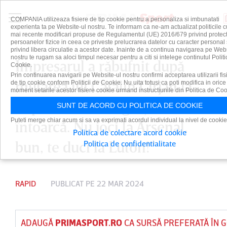
COMPANIA utilizeaza fisiere de tip cookie pentru a personaliza si imbunatati
experienta ta pe Website-ul nostru. Te informam ca ne-am actualizat politicile c
mai recente modificari propuse de Regulamentul (UE) 2016/679 privind protect
persoanelor fizice in ceea ce priveste prelucrarea datelor cu caracter personal 
privind libera circulatie a acestor date. Inainte de a continua navigarea pe Web
nostru te rugam sa aloci timpul necesar pentru a citi si intelege continutul Politi
Impresarul a răbufnit după
Cookie.
Prin continuarea navigarii pe Website-ul nostru confirmi acceptarea utilizarii fis
mutarea lui Cătălin Cîrjan la
de tip cookie conform Politicii de Cookie. Nu uita totusi ca poti modifica in orice
moment setarile acestor fisiere cookie urmand instructiunile din Politica de Coo
Rapid: ”A făcut o greşeală să se
SUNT DE ACORD CU POLITICA DE COOKIE
Puteti merge chiar acum si sa va exprimati acordul individual la nivel de cookie
întoarcă. Nu joci la Arsenal,
Politica de colectare acord cookie
bun, te duci la Luton!”
Politica de confidentialitate
RAPID
PUBLICAT PE 22 MAR 2024
ADAUGĂ
PRIMASPORT.RO
CA SURSĂ PREFERATĂ ÎN 