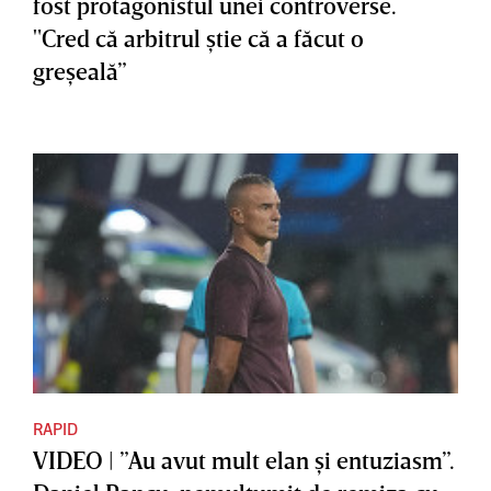
fost protagonistul unei controverse.
"Cred că arbitrul ştie că a făcut o
greşeală”
RAPID
VIDEO | ”Au avut mult elan şi entuziasm”.