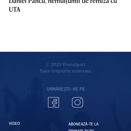
Daniel Pancu, nemulţumit de remiza cu
UTA
© 2022 PrimaSport
Toate drepturile rezervate.
URMĂREȘTE-NE PE
VIDEO
ABONEAZĂ-TE LA
PRIMAPLAY.RO