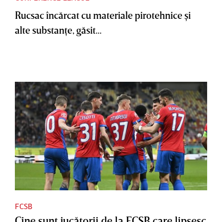
Rucsac încărcat cu materiale pirotehnice şi
alte substanţe, găsit...
FCSB
Cine sunt jucătorii de la FCSB care lipsesc