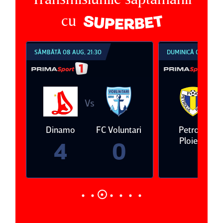
cu
1:30
DUMINICĂ 09 AUG, 18:30
DUMI
s
Vs
FC Voluntari
Petrolul
Oţelul Galaţi
Uni
Ploieşti
0