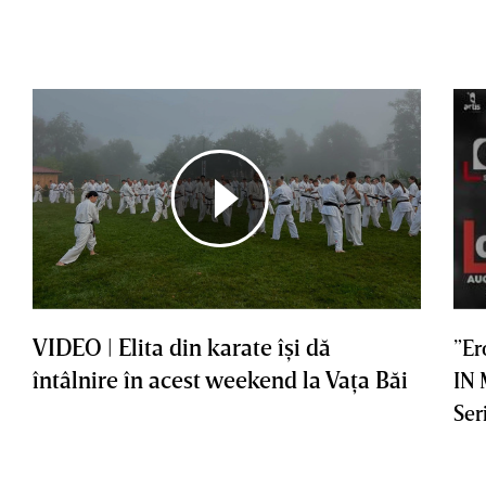
VIDEO | Elita din karate îşi dă
”Er
întâlnire în acest weekend la Vaţa Băi
IN
Ser