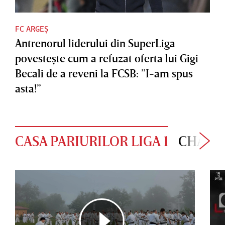
FC ARGEȘ
Antrenorul liderului din SuperLiga
povesteşte cum a refuzat oferta lui Gigi
Becali de a reveni la FCSB: ”I-am spus
asta!”
CASA PARIURILOR LIGA 1
CHAMP