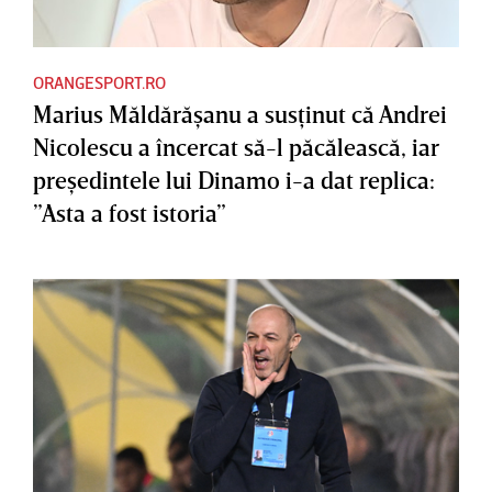
ORANGESPORT.RO
Marius Măldărăşanu a susţinut că Andrei
Nicolescu a încercat să-l păcălească, iar
preşedintele lui Dinamo i-a dat replica:
”Asta a fost istoria”