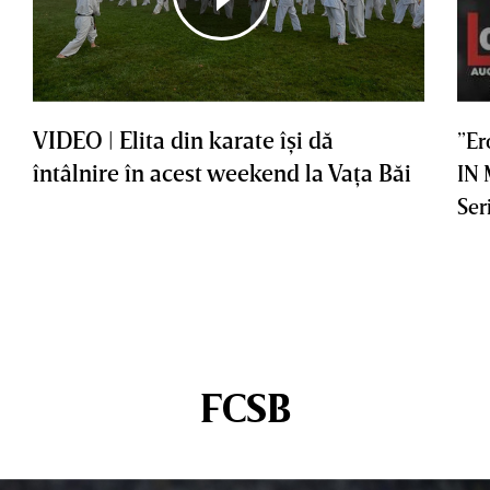
VIDEO | Elita din karate îşi dă
”Er
întâlnire în acest weekend la Vaţa Băi
IN
Ser
FCSB