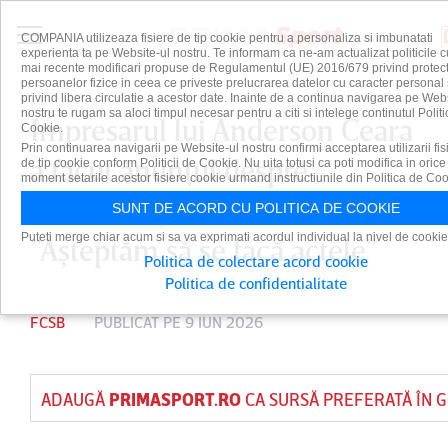
COMPANIA utilizeaza fisiere de tip cookie pentru a personaliza si imbunatati
experienta ta pe Website-ul nostru. Te informam ca ne-am actualizat politicile c
mai recente modificari propuse de Regulamentul (UE) 2016/679 privind protect
persoanelor fizice in ceea ce priveste prelucrarea datelor cu caracter personal 
privind libera circulatie a acestor date. Inainte de a continua navigarea pe Web
nostru te rugam sa aloci timpul necesar pentru a citi si intelege continutul Politi
Impresarul lui Anderson Ceara
Cookie.
Prin continuarea navigarii pe Website-ul nostru confirmi acceptarea utilizarii fis
a făcut anunţul despre
de tip cookie conform Politicii de Cookie. Nu uita totusi ca poti modifica in orice
moment setarile acestor fisiere cookie urmand instructiunile din Politica de Coo
transferul jucătorului la FCSB:
SUNT DE ACORD CU POLITICA DE COOKIE
Puteti merge chiar acum si sa va exprimati acordul individual la nivel de cookie
”Aşteptăm să se facă actele”
Politica de colectare acord cookie
Politica de confidentialitate
FCSB
PUBLICAT PE 9 IUN 2026
ADAUGĂ
PRIMASPORT.RO
CA SURSĂ PREFERATĂ ÎN 