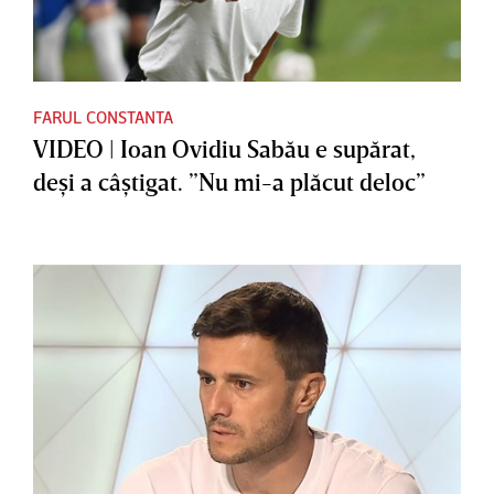
FARUL CONSTANTA
VIDEO | Ioan Ovidiu Sabău e supărat,
deşi a câştigat. ”Nu mi-a plăcut deloc”