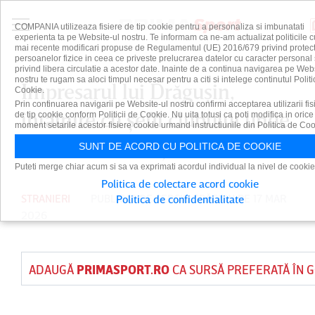
COMPANIA utilizeaza fisiere de tip cookie pentru a personaliza si imbunatati
experienta ta pe Website-ul nostru. Te informam ca ne-am actualizat politicile c
mai recente modificari propuse de Regulamentul (UE) 2016/679 privind protect
persoanelor fizice in ceea ce priveste prelucrarea datelor cu caracter personal 
privind libera circulatie a acestor date. Inainte de a continua navigarea pe Web
nostru te rugam sa aloci timpul necesar pentru a citi si intelege continutul Politi
Impresarul lui Drăguşin,
Cookie.
Prin continuarea navigarii pe Website-ul nostru confirmi acceptarea utilizarii fis
întâlnire cu şefii clubului unde
de tip cookie conform Politicii de Cookie. Nu uita totusi ca poti modifica in orice
moment setarile acestor fisiere cookie urmand instructiunile din Politica de Coo
este dorit fundaşul!
SUNT DE ACORD CU POLITICA DE COOKIE
Puteti merge chiar acum si sa va exprimati acordul individual la nivel de cookie
Politica de colectare acord cookie
STRANIERI
PUBLICAT DE
SERGIU CRĂCIUN
PE 17 MAR
Politica de confidentialitate
2026
ADAUGĂ
PRIMASPORT.RO
CA SURSĂ PREFERATĂ ÎN 