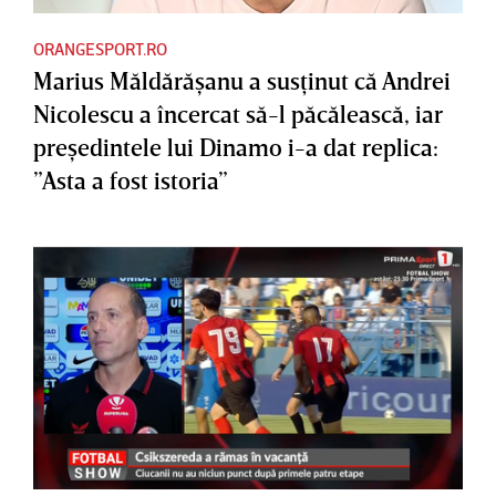
ORANGESPORT.RO
Marius Măldărăşanu a susţinut că Andrei
Nicolescu a încercat să-l păcălească, iar
preşedintele lui Dinamo i-a dat replica:
”Asta a fost istoria”