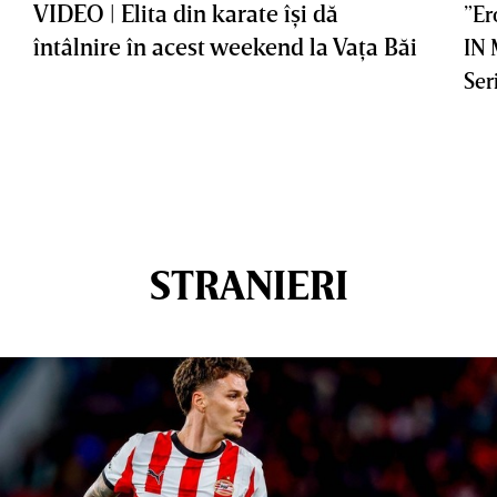
VIDEO | Elita din karate îşi dă
”Er
întâlnire în acest weekend la Vaţa Băi
IN
Ser
STRANIERI