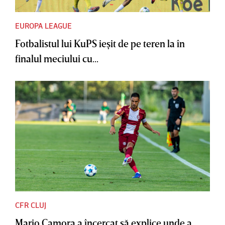
EUROPA LEAGUE
Fotbalistul lui KuPS ieşit de pe teren la în
finalul meciului cu...
CFR CLUJ
Mario Camora a încercat să explice unde a