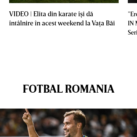
VIDEO | Elita din karate îşi dă
”Er
întâlnire în acest weekend la Vaţa Băi
IN
Ser
FOTBAL ROMANIA