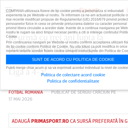
COMPANIA utilizeaza fisiere de tip cookie pentru a personaliza si imbunatati
experienta ta pe Website-ul nostru. Te informam ca ne-am actualizat politicile c
mai recente modificari propuse de Regulamentul (UE) 2016/679 privind protect
persoanelor fizice in ceea ce priveste prelucrarea datelor cu caracter personal 
privind libera circulatie a acestor date. Inainte de a continua navigarea pe Web
nostru te rugam sa aloci timpul necesar pentru a citi si intelege continutul Politi
În urmă cu trei ani lupta la
Cookie.
Prin continuarea navigarii pe Website-ul nostru confirmi acceptarea utilizarii fis
promovarea în Superligă,
de tip cookie conform Politicii de Cookie. Nu uita totusi ca poti modifica in orice
moment setarile acestor fisiere cookie urmand instructiunile din Politica de Coo
acum a retrogradat sportiv în
SUNT DE ACORD CU POLITICA DE COOKIE
Puteti merge chiar acum si sa va exprimati acordul individual la nivel de cookie
Liga a 4-a!
Politica de colectare acord cookie
Politica de confidentialitate
FOTBAL ROMANIA
PUBLICAT DE
SERGIU CRĂCIUN
PE
17 MAI 2026
ADAUGĂ
PRIMASPORT.RO
CA SURSĂ PREFERATĂ ÎN 