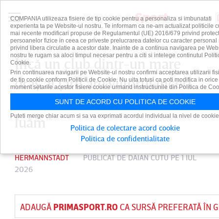
COMPANIA utilizeaza fisiere de tip cookie pentru a personaliza si imbunatati
experienta ta pe Website-ul nostru. Te informam ca ne-am actualizat politicile c
mai recente modificari propuse de Regulamentul (UE) 2016/679 privind protect
persoanelor fizice in ceea ce priveste prelucrarea datelor cu caracter personal 
privind libera circulatie a acestor date. Inainte de a continua navigarea pe Web
nostru te rugam sa aloci timpul necesar pentru a citi si intelege continutul Politi
Încă un club dintr-un mare
Cookie.
Prin continuarea navigarii pe Website-ul nostru confirmi acceptarea utilizarii fis
oraş al ţării are viitorul incert.
de tip cookie conform Politicii de Cookie. Nu uita totusi ca poti modifica in orice
moment setarile acestor fisiere cookie urmand instructiunile din Politica de Coo
”Nu ştim în ce direcţie să o
SUNT DE ACORD CU POLITICA DE COOKIE
Puteti merge chiar acum si sa va exprimati acordul individual la nivel de cookie
luăm”
Politica de colectare acord cookie
Politica de confidentialitate
HERMANNSTADT
PUBLICAT DE
DAIAN CUTU
PE 1 IUL
2026
ADAUGĂ
PRIMASPORT.RO
CA SURSĂ PREFERATĂ ÎN 