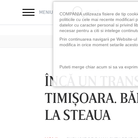
CAUTĂ
MENIU
COMPANIA utilizeaza fisiere de tip cooki
politicile cu cele mai recente modificar
datelor cu caracter personal si privind l
necesar pentru a citi si intelege continutu
Prin continuarea navigarii pe Website-ul n
modifica in orice moment setarile acestor
Puteti merge chiar acum si sa va exprimat
ÎNCĂ UN TRAN
TIMIŞOARA. BĂ
LA STEAUA
LUNI 10 AUG, 18:30
LUNI 10 AUG, 21:3