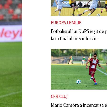
EUROPA LEAGUE
Fotbalistul lui KuPS ieşit de 
la în finalul meciului cu...
CFR CLUJ
Mario Camora a încercat să e