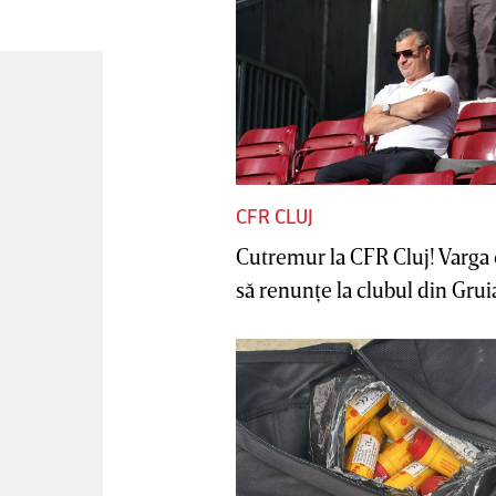
CFR CLUJ
Cutremur la CFR Cluj! Varga 
să renunţe la clubul din Gruia 