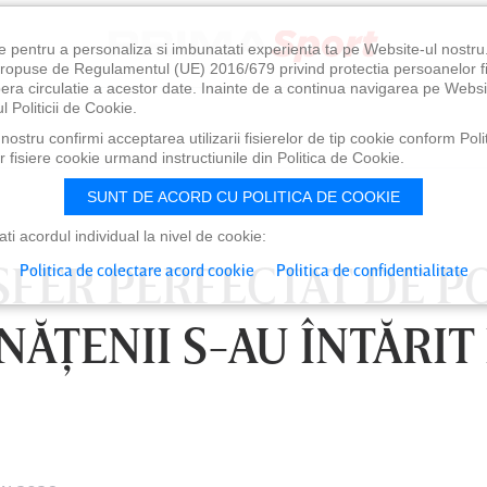
e pentru a personaliza si imbunatati experienta ta pe Website-ul nostr
i propuse de Regulamentul (UE) 2016/679 privind protectia persoanelor f
ibera circulatie a acestor date. Inainte de a continua navigarea pe Websi
l Politicii de Cookie.
ostru confirmi acceptarea utilizarii fisierelor de tip cookie conform Polit
 fisiere cookie urmand instructiunile din Politica de Cookie.
SUNT DE ACORD CU POLITICA DE COOKIE
i acordul individual la nivel de cookie:
SFER PERFECTAT DE P
Politica de colectare acord cookie
Politica de confidentialitate
NĂŢENII S-AU ÎNTĂRIT
0
VINERI 07 AUG, 21:00
SÂ