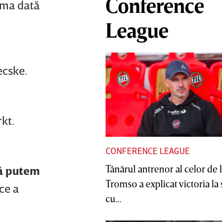
Conference
tima dată
League
ecske.
kt.
CONFERENCE LEAGUE
Tânărul antrenor al celor de 
să putem
Tromso a explicat victoria la
ce a
cu...