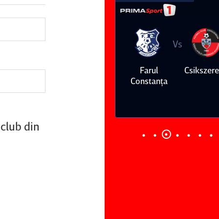
Vs
Vs
Farul
Csikszereda
Dinamo
FC Volunt
Constanţa
 club din