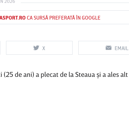
UN 2026
ASPORT.RO
CA SURSĂ PREFERATĂ ÎN GOOGLE
Vs
Vs
f
FCSB
UTA Arad
Rapid
X
EMAIL
0
0
(25 de ani) a plecat de la Steaua şi a ales alt