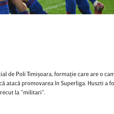
cial de Poli Timişoara, formaţie care are o c
 că atacă promovarea în Superliga. Huszti a f
ecut la ”militari”.