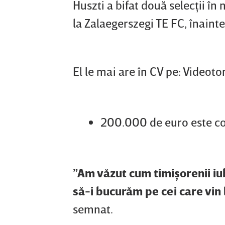
Huszti a bifat două selecţii în 
la Zalaegerszegi TE FC, înaint
El le mai are în CV pe: Videot
200.000 de euro este cot
”Am văzut cum timişorenii iu
să-i bucurăm pe cei care vin 
semnat.