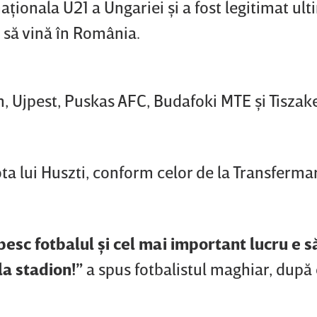
naţionala U21 a Ungariei şi a fost legitimat ul
e să vină în România.
on, Ujpest, Puskas AFC, Budafoki MTE şi Tiszak
a lui Huszti, conform celor de la Transfermar
besc fotbalul şi cel mai important lucru e 
la stadion!”
a spus fotbalistul maghiar, după 