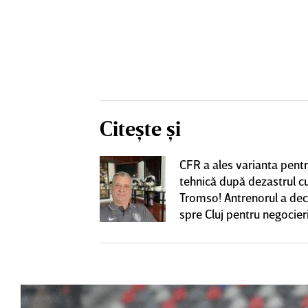
Citește și
CFR a ales varianta pent
eacţie după ce
tehnică după dezastrul c
ă revină la CFR
Tromso! Antrenorul a dec
spre Cluj pentru negocieri
cu Varga