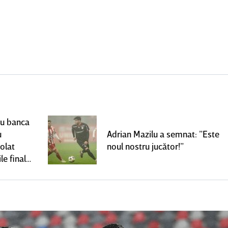
ru banca
u
Adrian Mazilu a semnat: ”Este
olat
noul nostru jucător!”
le finale