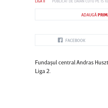
LIGA II
PUBLICAT DE
DAIAN CUTU
PE 15 I
ADAUGĂ
PRIM
Vs
FC Botoşani
Corvinul
Sepsi OSK S
Hunedoara
Gheorghe
FACEBOOK
Fundaşul central Andras Huszti 
Liga 2.