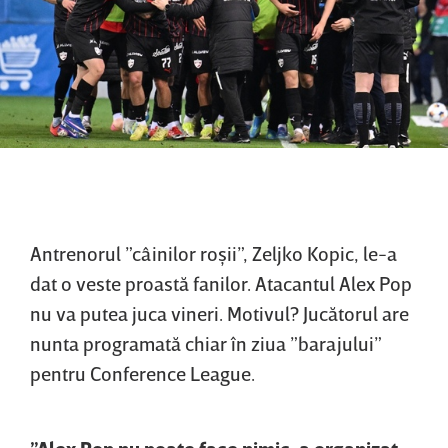
Antrenorul ”câinilor roşii”, Zeljko Kopic, le-a
dat o veste proastă fanilor. Atacantul Alex Pop
nu va putea juca vineri. Motivul? Jucătorul are
nunta programată chiar în ziua ”barajului”
pentru Conference League.
”Alex Pop nu poate face nimic, a organizat