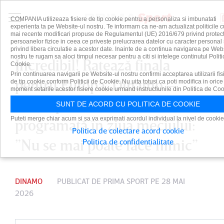
COMPANIA utilizeaza fisiere de tip cookie pentru a personaliza si imbunatati
experienta ta pe Website-ul nostru. Te informam ca ne-am actualizat politicile c
mai recente modificari propuse de Regulamentul (UE) 2016/679 privind protect
persoanelor fizice in ceea ce priveste prelucrarea datelor cu caracter personal 
privind libera circulatie a acestor date. Inainte de a continua navigarea pe Web
nostru te rugam sa aloci timpul necesar pentru a citi si intelege continutul Politi
Incredibil! Ratează finala
Cookie.
Prin continuarea navigarii pe Website-ul nostru confirmi acceptarea utilizarii fis
pentru Europa, Dinamo –
de tip cookie conform Politicii de Cookie. Nu uita totusi ca poti modifica in orice
moment setarile acestor fisiere cookie urmand instructiunile din Politica de Coo
FCSB, pentru că are nunta
SUNT DE ACORD CU POLITICA DE COOKIE
Puteti merge chiar acum si sa va exprimati acordul individual la nivel de cookie
programată în ziua meciului:
Politica de colectare acord cookie
”Nu se mai poate face nimic”
Politica de confidentialitate
DINAMO
PUBLICAT DE
PRIMA SPORT
PE 28 MAI
2026