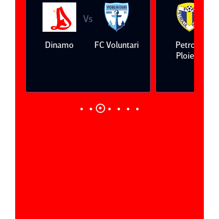
Vs
V
eda
Dinamo
FC Voluntari
Petrolul
Ploieşti