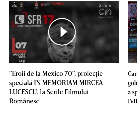
”Eroii de la Mexico 70”, proiecţie
Cam
specială IN MEMORIAM MIRCEA
gol
LUCESCU, la Serile Filmului
a s
Românesc
| V