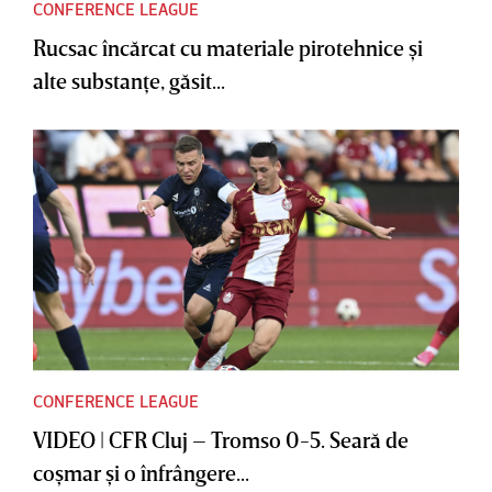
CONFERENCE LEAGUE
Rucsac încărcat cu materiale pirotehnice şi
alte substanţe, găsit...
CONFERENCE LEAGUE
VIDEO | CFR Cluj – Tromso 0-5. Seară de
coşmar şi o înfrângere...