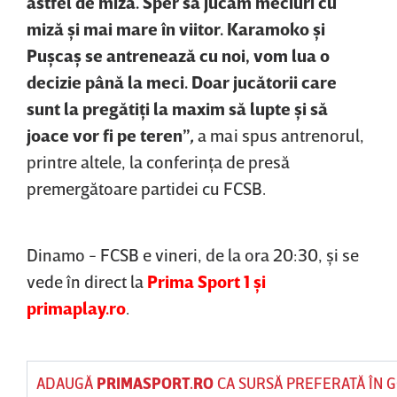
astfel de miză. Sper să jucăm meciuri cu
miză şi mai mare în viitor. Karamoko şi
Puşcaş se antrenează cu noi, vom lua o
decizie până la meci. Doar jucătorii care
sunt la pregătiţi la maxim să lupte şi să
joace vor fi pe teren”
,
a mai spus antrenorul,
printre altele, la conferinţa de presă
premergătoare partidei cu FCSB.
Dinamo - FCSB e vineri, de la ora 20:30, şi se
vede în direct la
Prima Sport 1 şi
primaplay.ro
.
ADAUGĂ
PRIMASPORT.RO
CA SURSĂ PREFERATĂ ÎN 