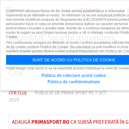
COMPANIA utilizeaza fisiere de tip cookie pentru a personaliza si imbunatati
experienta ta pe Website-ul nostru. Te informam ca ne-am actualizat politicile c
mai recente modificari propuse de Regulamentul (UE) 2016/679 privind protect
persoanelor fizice in ceea ce priveste prelucrarea datelor cu caracter personal 
privind libera circulatie a acestor date. Inainte de a continua navigarea pe Web
nostru te rugam sa aloci timpul necesar pentru a citi si intelege continutul Politi
Incredibil! Salariul astronomic
Cookie.
Prin continuarea navigarii pe Website-ul nostru confirmi acceptarea utilizarii fis
pe care l-a cerut Hakim
de tip cookie conform Politicii de Cookie. Nu uita totusi ca poti modifica in orice
moment setarile acestor fisiere cookie urmand instructiunile din Politica de Coo
Ziyech pentru a semna cu CFR
SUNT DE ACORD CU POLITICA DE COOKIE
Puteti merge chiar acum si sa va exprimati acordul individual la nivel de cookie
Cluj
Politica de colectare acord cookie
Politica de confidentialitate
CFR CLUJ
PUBLICAT DE
PRIMA SPORT
PE 7 OCT
2025
ADAUGĂ
PRIMASPORT.RO
CA SURSĂ PREFERATĂ ÎN 