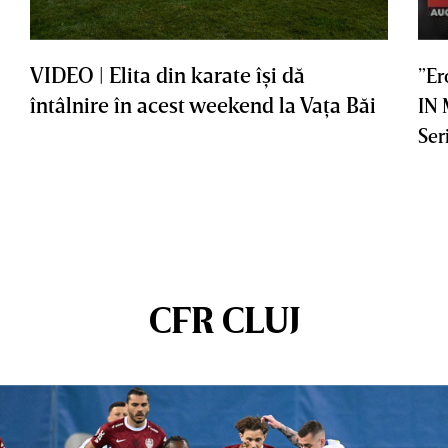
VIDEO | Elita din karate îşi dă
”Er
întâlnire în acest weekend la Vaţa Băi
IN
Ser
CFR CLUJ