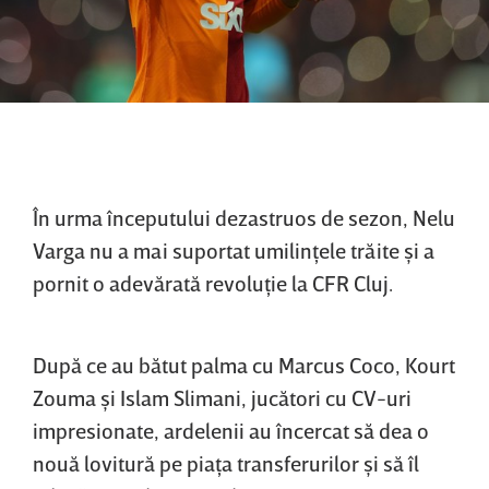
În urma începutului dezastruos de sezon, Nelu
Varga nu a mai suportat umilinţele trăite şi a
pornit o adevărată revoluţie la CFR Cluj.
După ce au bătut palma cu Marcus Coco, Kourt
Zouma şi Islam Slimani, jucători cu CV-uri
impresionate, ardelenii au încercat să dea o
nouă lovitură pe piaţa transferurilor şi să îl