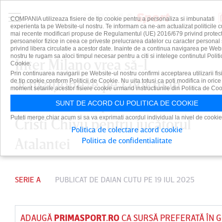
COMPANIA utilizeaza fisiere de tip cookie pentru a personaliza si imbunatati
experienta ta pe Website-ul nostru. Te informam ca ne-am actualizat politicile c
mai recente modificari propuse de Regulamentul (UE) 2016/679 privind protect
persoanelor fizice in ceea ce priveste prelucrarea datelor cu caracter personal 
privind libera circulatie a acestor date. Inainte de a continua navigarea pe Web
nostru te rugam sa aloci timpul necesar pentru a citi si intelege continutul Politi
Inter Milano vrea să-l
Cookie.
Prin continuarea navigarii pe Website-ul nostru confirmi acceptarea utilizarii fis
achiziţioneze pe Lookman.
de tip cookie conform Politicii de Cookie. Nu uita totusi ca poti modifica in orice
moment setarile acestor fisiere cookie urmand instructiunile din Politica de Coo
Cât oferă echipa antrenată de
SUNT DE ACORD CU POLITICA DE COOKIE
Puteti merge chiar acum si sa va exprimati acordul individual la nivel de cookie
Cristi Chivu pentru jucătorul
Politica de colectare acord cookie
Atalantei
Politica de confidentialitate
SERIE A
PUBLICAT DE
DAIAN CUTU
PE 19 IUL 2025
ADAUGĂ
PRIMASPORT.RO
CA SURSĂ PREFERATĂ ÎN 