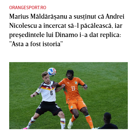
ORANGESPORT.RO
Marius Măldărăşanu a susţinut că Andrei
Nicolescu a încercat să-l păcălească, iar
preşedintele lui Dinamo i-a dat replica:
”Asta a fost istoria”