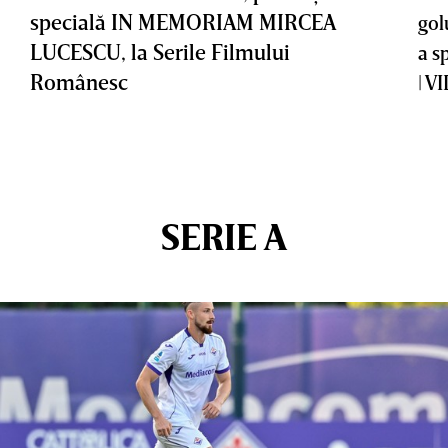
specială IN MEMORIAM MIRCEA
gol
LUCESCU, la Serile Filmului
a s
Românesc
| V
SERIE A