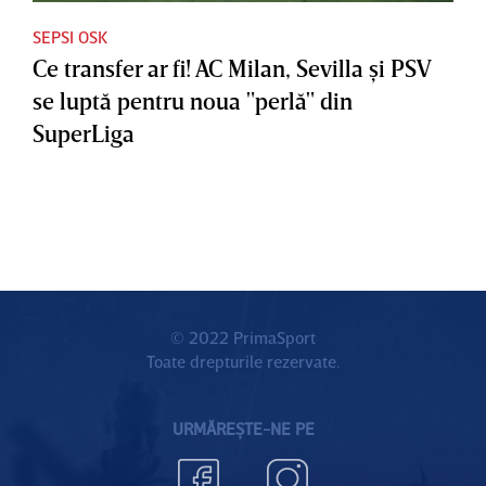
SEPSI OSK
Ce transfer ar fi! AC Milan, Sevilla şi PSV
se luptă pentru noua "perlă" din
SuperLiga
© 2022 PrimaSport
Toate drepturile rezervate.
URMĂREȘTE-NE PE