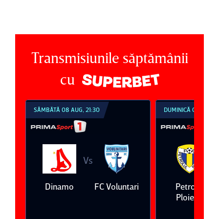
Transmisiunile săptămânii
cu
SÂMBĂTĂ 08 AUG, 21:30
DUMINICĂ 09 AUG, 1
Vs
V
eda
Dinamo
FC Voluntari
Petrolul
Ploieşti