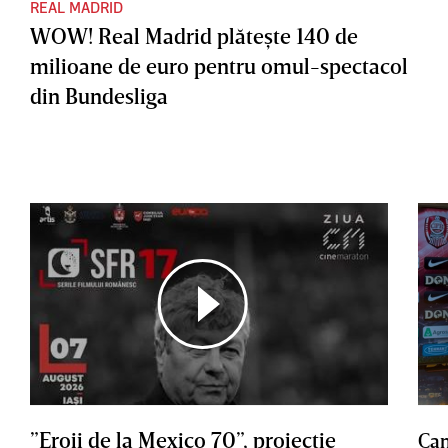
REAL MADRID
WOW! Real Madrid plăteşte 140 de
milioane de euro pentru omul-spectacol
din Bundesliga
”Eroii de la Mexico 70”, proiecţie
Cam