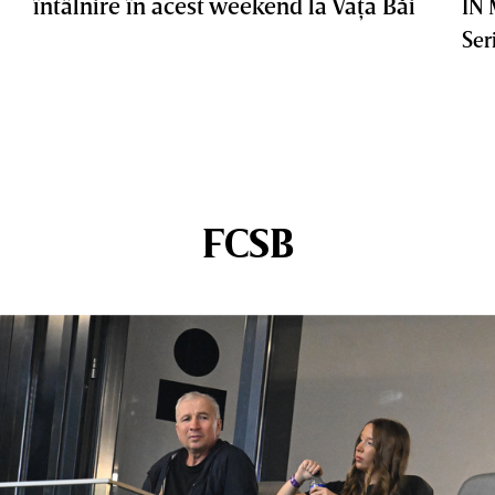
întâlnire în acest weekend la Vaţa Băi
IN
Ser
FCSB