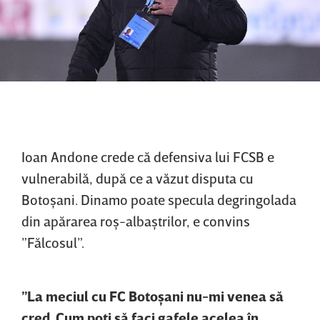
Ioan Andone crede că defensiva lui FCSB e
vulnerabilă, după ce a văzut disputa cu
Botoşani. Dinamo poate specula degringolada
din apărarea roş-albaştrilor, e convins
”Fălcosul”.
”La meciul cu FC Botoşani nu-mi venea să
cred. Cum poţi să faci gafele acelea în