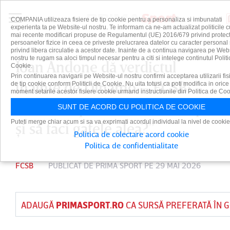
COMPANIA utilizeaza fisiere de tip cookie pentru a personaliza si imbunatati
experienta ta pe Website-ul nostru. Te informam ca ne-am actualizat politicile c
mai recente modificari propuse de Regulamentul (UE) 2016/679 privind protect
persoanelor fizice in ceea ce priveste prelucrarea datelor cu caracter personal 
privind libera circulatie a acestor date. Inainte de a continua navigarea pe Web
nostru te rugam sa aloci timpul necesar pentru a citi si intelege continutul Politi
Ioan Andone dă verdictul
Cookie.
Prin continuarea navigarii pe Website-ul nostru confirmi acceptarea utilizarii fis
înainte de Dinamo – FCSB:
de tip cookie conform Politicii de Cookie. Nu uita totusi ca poti modifica in orice
moment setarile acestor fisiere cookie urmand instructiunile din Politica de Coo
”Cum să spui că vrei în Europa
SUNT DE ACORD CU POLITICA DE COOKIE
Puteti merge chiar acum si sa va exprimati acordul individual la nivel de cookie
şi să faci gafele alea?”
Politica de colectare acord cookie
Politica de confidentialitate
FCSB
PUBLICAT DE
PRIMA SPORT
PE 29 MAI 2026
ADAUGĂ
PRIMASPORT.RO
CA SURSĂ PREFERATĂ ÎN 