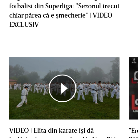
fotbalist din Superliga: ”Sezonul trecut
chiar părea că e şmecherie” | VIDEO
EXCLUSIV
VIDEO | Elita din karate îşi dă
”Er