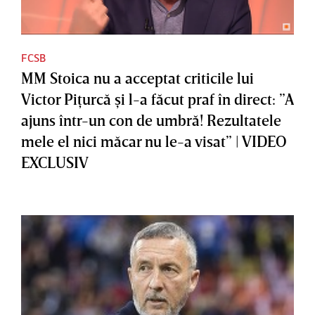
FCSB
MM Stoica nu a acceptat criticile lui
Victor Piţurcă şi l-a făcut praf în direct: ”A
ajuns într-un con de umbră! Rezultatele
mele el nici măcar nu le-a visat” | VIDEO
EXCLUSIV