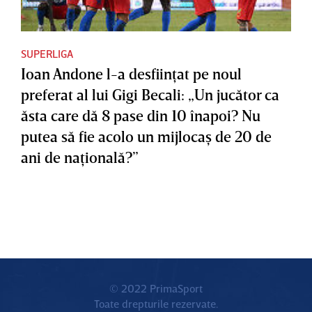
SUPERLIGA
Ioan Andone l-a desfiinţat pe noul
preferat al lui Gigi Becali: „Un jucător ca
ăsta care dă 8 pase din 10 înapoi? Nu
putea să fie acolo un mijlocaş de 20 de
ani de naţională?”
© 2022 PrimaSport
Toate drepturile rezervate.