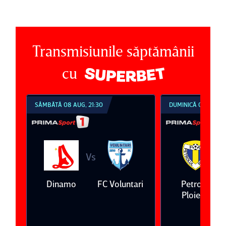
Transmisiunile săptămânii
cu
SÂMBĂTĂ 08 AUG, 21:30
DUMINICĂ 09 AUG, 1
Vs
V
eda
Dinamo
FC Voluntari
Petrolul
Ploieşti