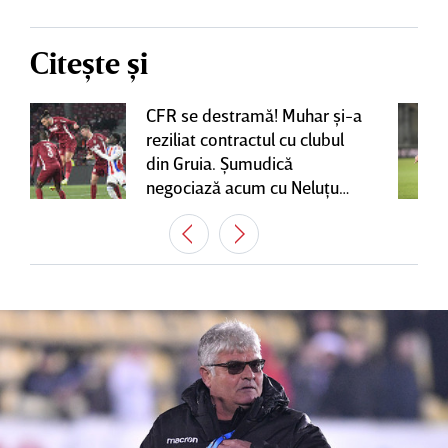
Citește și
CFR se destramă! Muhar şi-a
reziliat contractul cu clubul
din Gruia. Şumudică
negociază acum cu Neluţu
Varga, care mai are o
variantă pentru banca tehnică
| EXCLUSIV