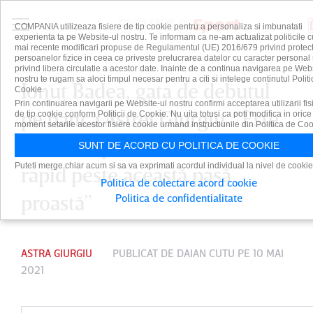
COMPANIA utilizeaza fisiere de tip cookie pentru a personaliza si imbunatati
experienta ta pe Website-ul nostru. Te informam ca ne-am actualizat politicile c
mai recente modificari propuse de Regulamentul (UE) 2016/679 privind protect
persoanelor fizice in ceea ce priveste prelucrarea datelor cu caracter personal 
privind libera circulatie a acestor date. Inainte de a continua navigarea pe Web
nostru te rugam sa aloci timpul necesar pentru a citi si intelege continutul Politi
Ionuţ Badea, gata de debutul
Cookie.
Prin continuarea navigarii pe Website-ul nostru confirmi acceptarea utilizarii fis
pe banca Astrei Giurgiu. ”Este
de tip cookie conform Politicii de Cookie. Nu uita totusi ca poti modifica in orice
moment setarile acestor fisiere cookie urmand instructiunile din Politica de Coo
foarte important să trecem
SUNT DE ACORD CU POLITICA DE COOKIE
Puteti merge chiar acum si sa va exprimati acordul individual la nivel de cookie
rapid peste această pasă
Politica de colectare acord cookie
proastă”
Politica de confidentialitate
ASTRA GIURGIU
PUBLICAT DE
DAIAN CUTU
PE 10 MAI
2021