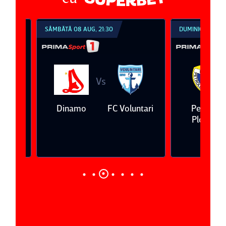
SÂMBĂTĂ 08 AUG, 21:30
DUMINICĂ 09 AUG, 1
Vs
V
eda
Dinamo
FC Voluntari
Petrolul
Ploieşti