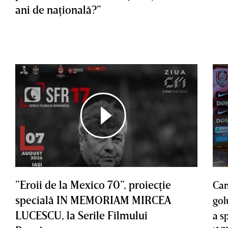
ani de naţională?”
”Eroii de la Mexico 70”, proiecţie
Cam
specială IN MEMORIAM MIRCEA
gol
LUCESCU, la Serile Filmului
a s