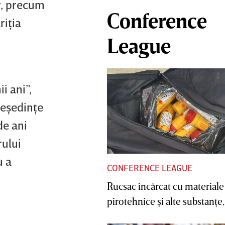
or, precum
Conference
riţia
League
i ani”,
reşedinţe
de ani
rului
u a
CONFERENCE LEAGUE
Rucsac încărcat cu materiale
pirotehnice şi alte substanţe, 