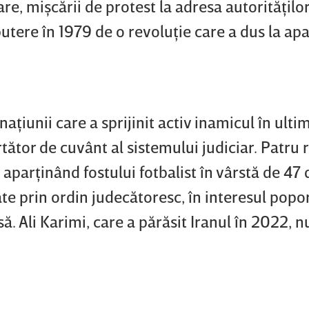
are, mişcării de protest la adresa autorităţil
 putere în 1979 de o revoluţie care a dus la apa
aţiunii care a sprijinit activ inamicul în ultimi
rtător de cuvânt al sistemului judiciar. Patru 
aparţinând fostului fotbalist în vârstă de 47 
cate prin ordin judecătoresc, în interesul popo
ă. Ali Karimi, care a părăsit Iranul în 2022, n