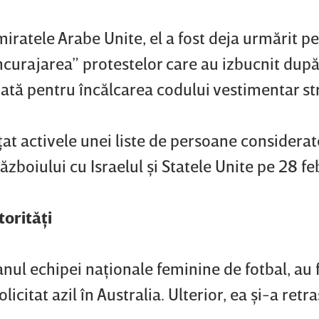
miratele Arabe Unite, el a fost deja urmărit p
încurajarea” protestelor care au izbucnit du
tată pentru încălcarea codului vestimentar str
ţat activele unei liste de persoane considerat
zboiului cu Israelul şi Statele Unite pe 28 fe
torităţi
anul echipei naţionale feminine de fotbal, au 
icitat azil în Australia. Ulterior, ea şi-a retr