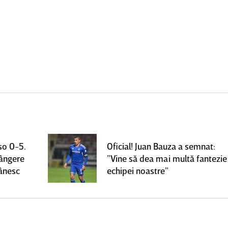
so 0-5.
Oficial! Juan Bauza a semnat:
rângere
”Vine să dea mai multă fantezie
mânesc
echipei noastre”