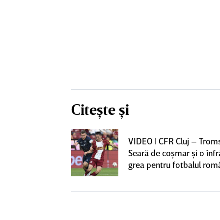
Citește și
iversitatea
VIDEO | CFR Cluj – Trom
pioana României
Seară de coşmar şi o înf
 iniţiativa în
grea pentru fotbalul ro