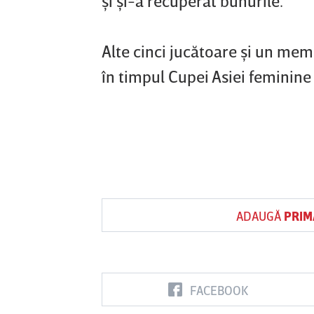
şi şi-a recuperat bunurile.
Alte cinci jucătoare şi un memb
în timpul Cupei Asiei feminine
ADAUGĂ
PRIM
FACEBOOK