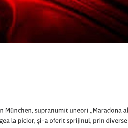
ern München, supranumit uneori „Maradona al
ea la picior, şi-a oferit sprijinul, prin divers