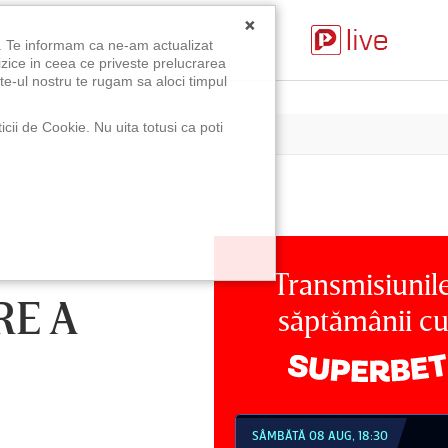
×
u. Te informam ca ne-am actualizat
izice in ceea ce priveste prelucrarea
te-ul nostru te rugam sa aloci timpul
icii de Cookie. Nu uita totusi ca poti
Transmisiunil
RE A
săptămânii c
MBĂTĂ 08 AUG, 18:30
SÂMBĂTĂ 08 AUG, 21:30