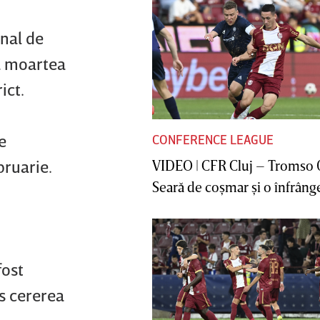
enal de
pă moartea
ict.
e
CONFERENCE LEAGUE
bruarie.
VIDEO | CFR Cluj – Tromso 
Seară de coşmar şi o înfrânge
fost
as cererea