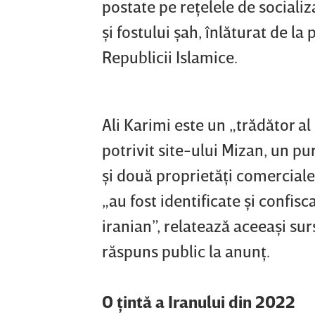
postate pe reţelele de socializ
şi fostului şah, înlăturat de la
Republicii Islamice.
Ali Karimi este un „trădător al n
potrivit site-ului Mizan, un pu
şi două proprietăţi comerciale 
„au fost identificate şi confis
iranian”, relatează aceeaşi surs
răspuns public la anunţ.
O ţintă a Iranului din 2022