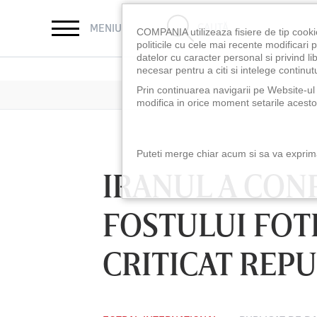
CAUTĂ
MENIU
COMPANIA utilizeaza fisiere de tip cooki
politicile cu cele mai recente modificar
datelor cu caracter personal si privind l
necesar pentru a citi si intelege continutu
Prin continuarea navigarii pe Website-ul n
modifica in orice moment setarile acestor
Puteti merge chiar acum si sa va exprimat
IRANUL A CON
FOSTULUI FOTB
CRITICAT REPU
LUNI 10 AUG, 18:30
LUNI 10 AUG, 21:3