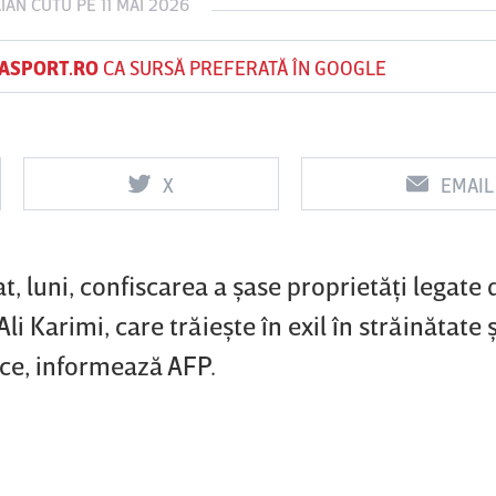
IAN CUTU
PE 11 MAI 2026
ASPORT.RO
CA SURSĂ PREFERATĂ ÎN GOOGLE
Vs
Vs
f
FCSB
UTA Arad
Rapid
X
EMAIL
t, luni, confiscarea a şase proprietăţi legate 
Ali Karimi, care trăieşte în exil în străinătate 
mice, informează AFP.