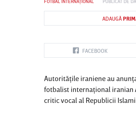
FOTBAL INTERNAȚIONAL
PUBLICAT DE
DA
ADAUGĂ
PRIM
Vs
FC Botoşani
Corvinul
Sepsi OSK S
Hunedoara
Gheorghe
FACEBOOK
Autorităţile iraniene au anunţa
fotbalist internaţional iranian 
critic vocal al Republicii Isla