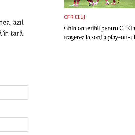
CFR CLUJ
nea, azil
Ghinion teribil pentru CFR l
 în ţară.
tragerea la sorţi a play-off-ul