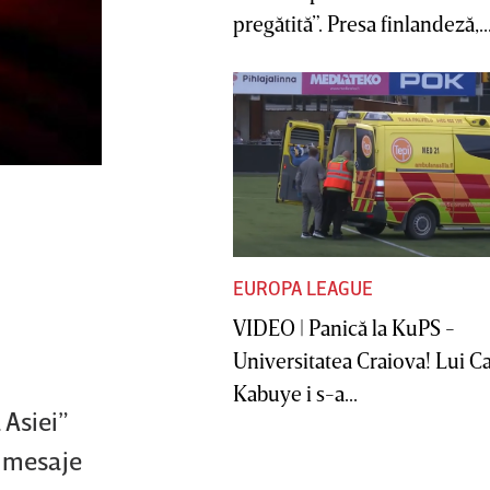
pregătită”. Presa finlandeză,..
EUROPA LEAGUE
VIDEO | Panică la KuPS -
Universitatea Craiova! Lui C
Kabuye i s-a...
 Asiei”
e mesaje