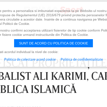
e pentru a personaliza si imbunatati experienta ta pe Website-ul nostr
i propuse de Regulamentul (UE) 2016/679 privind protectia persoanelor f
ibera circulatie a acestor date. Inainte de a continua navigarea pe Websi
l Politicii de Cookie.
ostru confirmi acceptarea utilizarii fisierelor de tip cookie conform Polit
 fisiere cookie urmand instructiunile din Politica de Cookie.
SUNT DE ACORD CU POLITICA DE COOKIE
i acordul individual la nivel de cookie:
FISCAT PROPRIETĂŢILE
Politica de colectare acord cookie
Politica de confidentialitate
ALIST ALI KARIMI, CA
BLICA ISLAMICĂ
0
VINERI 07 AUG, 21:00
SÂ