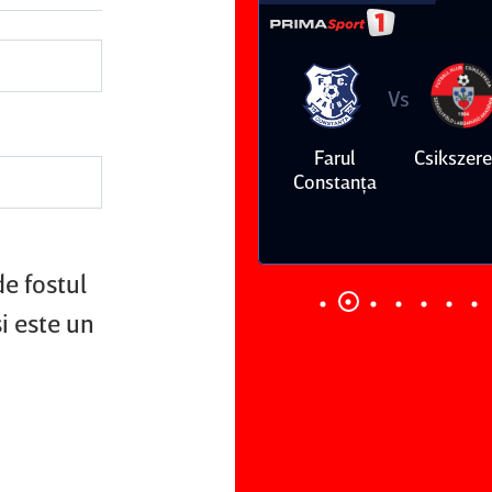
Vs
Vs
Farul
Csikszereda
Dinamo
FC Volunt
Constanţa
de fostul
şi este un