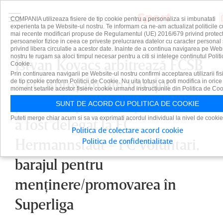
COMPANIA utilizeaza fisiere de tip cookie pentru a personaliza si imbunatati
experienta ta pe Website-ul nostru. Te informam ca ne-am actualizat politicile c
mai recente modificari propuse de Regulamentul (UE) 2016/679 privind protect
persoanelor fizice in ceea ce priveste prelucrarea datelor cu caracter personal 
privind libera circulatie a acestor date. Inainte de a continua navigarea pe Web
nostru te rugam sa aloci timpul necesar pentru a citi si intelege continutul Politi
Istvan Kovacs arbitrează FCSB
Cookie.
Prin continuarea navigarii pe Website-ul nostru confirmi acceptarea utilizarii fis
- FC Botoşani din barajul
de tip cookie conform Politicii de Cookie. Nu uita totusi ca poti modifica in orice
moment setarile acestor fisiere cookie urmand instructiunile din Politica de Coo
pentru cupele europene! Cine
SUNT DE ACORD CU POLITICA DE COOKIE
Puteti merge chiar acum si sa va exprimati acordul individual la nivel de cookie
a fost delegat la FC
Politica de colectare acord cookie
Hermannstadt - FC Voluntari,
Politica de confidentialitate
barajul pentru
menţinere/promovarea în
Superliga