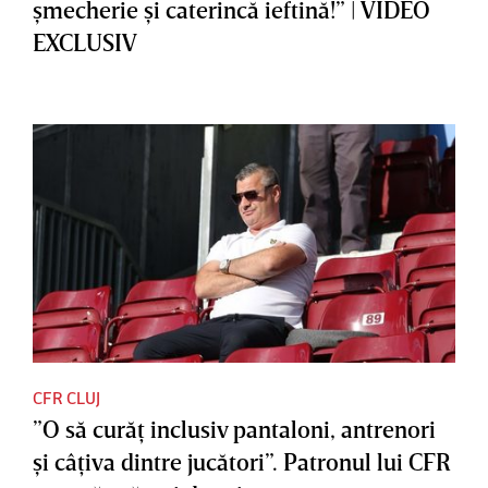
şmecherie şi caterincă ieftină!” | VIDEO
EXCLUSIV
CFR CLUJ
”O să curăţ inclusiv pantaloni, antrenori
şi câţiva dintre jucători”. Patronul lui CFR