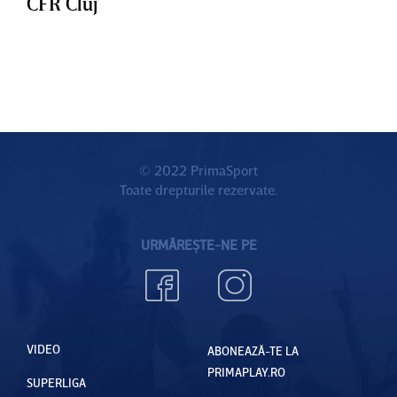
CFR Cluj
© 2022 PrimaSport
Toate drepturile rezervate.
URMĂREȘTE-NE PE
VIDEO
ABONEAZĂ-TE LA
PRIMAPLAY.RO
SUPERLIGA