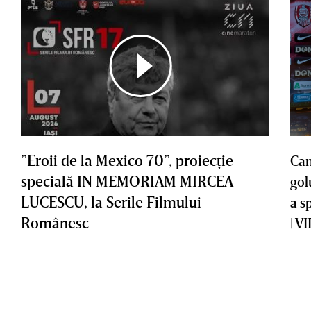
”Eroii de la Mexico 70”, proiecţie
Cam
specială IN MEMORIAM MIRCEA
gol
LUCESCU, la Serile Filmului
a s
Românesc
| V