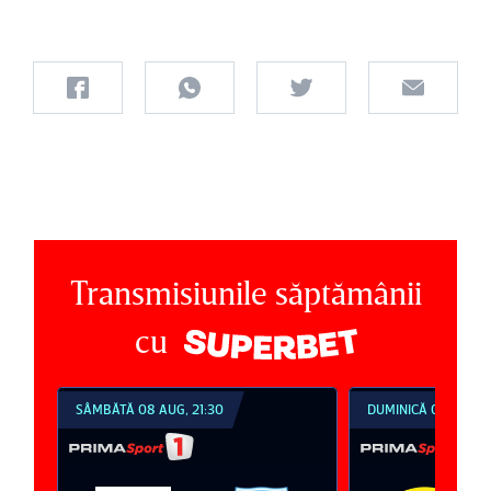
Transmisiunile săptămânii
cu
SÂMBĂTĂ 08 AUG, 21:30
DUMINICĂ 09 AUG, 1