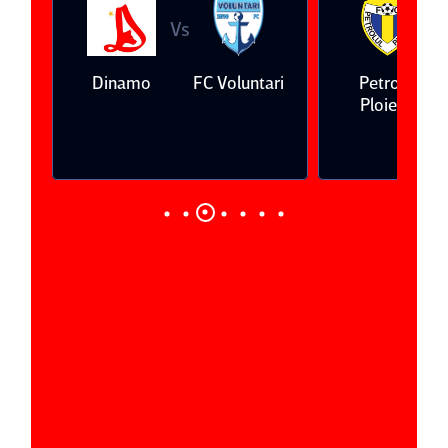
Vs
V
eda
Dinamo
FC Voluntari
Petrolul
Ploieşti